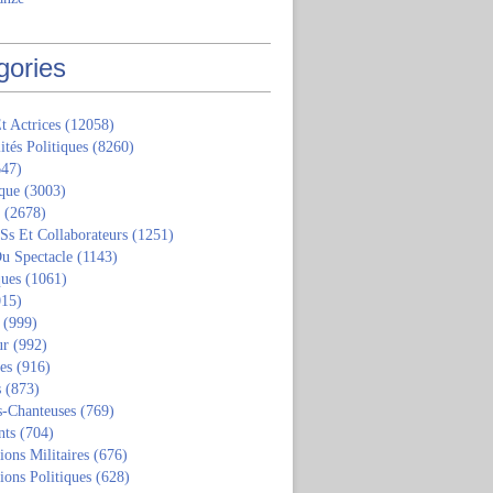
gories
t Actrices
(12058)
ités Politiques
(8260)
47)
que
(3003)
(2678)
 Ss Et Collaborateurs
(1251)
u Spectacle
(1143)
ques
(1061)
15)
(999)
ur
(992)
tes
(916)
s
(873)
s-Chanteuses
(769)
nts
(704)
ions Militaires
(676)
ions Politiques
(628)