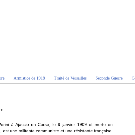
rre
Armistice de 1918
Traité de Versailles
Seconde Guerre
C
re
erini à Ajaccio en Corse, le 9 janvier 1909 et morte en
, est une militante communiste et une résistante française.