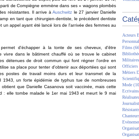
in parti de Compiègne emmène dans ses « wagons plombés
es résistantes. Il arrive à
Auschwitz
le 27 janvier Danielle
Caté
amp en tant que chirurgien-dentiste, le précédent dentiste
 un appel ayant été lancé lors de l'arrivée des femmes au
Acteurs E
Personnal
i permet d'échapper à la tonte de ses cheveux, d'être
Films
(66
de vivre dans le bâtiment chauffé où se trouve le cabinet
Bibliothè
Militaires
les détenues de droit commun qui font régner l'ordre en
Officiers
utilise sa place pour tenter d'obtenir aux déportées qui sont
Métiers D
es postes de travail moins durs et leur transmet de la
Scientifi
ril 1943, un forte épidémie de typhus tue de nombreuses
Mode
(10
obtient que Danielle Casanova soit vaccinée, mais cette
Ecrivains
ard : elle tombe malade le 1er mai 1943 et meurt le 9 mai
Réalisate
Journalis
Résistant
Chanteur
Evèneme
Organisat
Organisat