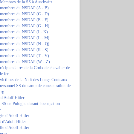
s Membres de la SS à Auschwitz
s membres du NSDAP (A - B)
s membres du NSDAP (C - D)
s membres du NSDAP (E - F)
s membres du NSDAP (G - H)
s membres du NSDAP (I - K)
s membres du NSDAP (L - M)
s membres du NSDAP (N - Q)
s membres du NSDAP (R - S)
s membres du NSDAP (T - V)
s membres du NSDAP (W - Z)
 récipiendaires de la Croix de chevalier de
de fer
 victimes de la Nuit des Longs Couteaux
personnel SS du camp de concentration de
urg
 d'Adolf Hitler
 SS en Pologne durant l'occupation
e
ie d'Adolf Hitler
 d'Adolf Hitler
lle d'Adolf Hitler
anze