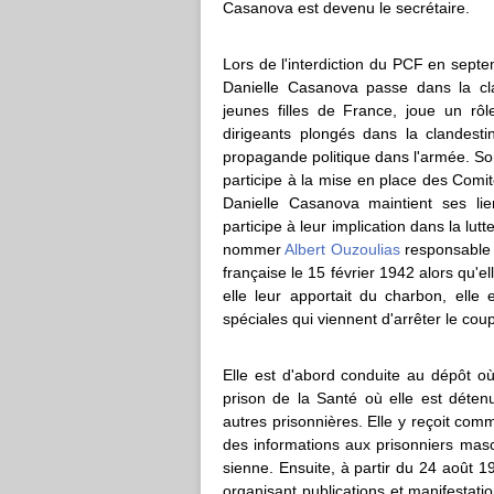
Casanova est devenu le secrétaire.
Lors de l'interdiction du PCF en septem
Danielle Casanova passe dans la cl
jeunes filles de France, joue un rôl
dirigeants plongés dans la clandesti
propagande politique dans l'armée. Son
participe à la mise en place des Comi
Danielle Casanova maintient ses li
participe à leur implication dans la lutt
nommer
Albert Ouzoulias
responsable d
française le 15 février 1942 alors qu'elle
elle leur apportait du charbon, elle
spéciales qui viennent d'arrêter le coup
Elle est d'abord conduite au dépôt o
prison de la Santé où elle est déten
autres prisonnières. Elle y reçoit co
des informations aux prisonniers mascu
sienne. Ensuite, à partir du 24 août 19
organisant publications et manifestati