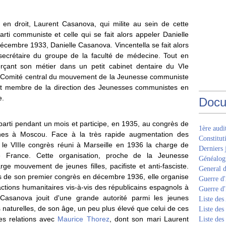
 en droit, Laurent Casanova, qui milite au sein de cette
Parti communiste et celle qui se fait alors appeler Danielle
décembre 1933, Danielle Casanova. Vincentella se fait alors
e secrétaire du groupe de la faculté de médecine. Tout en
rçant son métier dans un petit cabinet dentaire du VIe
 le Comité central du mouvement de la Jeunesse communiste
est membre de la direction des Jeunesses communistes en
e.
Docu
u parti pendant un mois et participe, en 1935, au congrès de
1ère aud
unes à Moscou. Face à la très rapide augmentation des
Constitut
 le VIIIe congrès réuni à Marseille en 1936 la charge de
Derniers 
de France. Cette organisation, proche de la Jeunesse
Généalogi
ge mouvement de jeunes filles, pacifiste et anti-fasciste.
General d
rs de son premier congrès en décembre 1936, elle organise
Guerre d'
tions humanitaires vis-à-vis des républicains espagnols à
Guerre d
e Casanova jouit d'une grande autorité parmi les jeunes
Liste des
naturelles, de son âge, un peu plus élevé que celui de ces
Liste des
es relations avec
Maurice Thorez
, dont son mari Laurent
Liste des