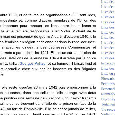
Liste de
Liste de
Liste de
bre 1939, et de toutes les organisations qui lui sont liées,
Liste de
andestinité et, comme d'autres membres de l'Union des
Liste de
e important pour renouer les liens entre les militants et
Liste de
nité et aurait été responsable avec Victor Michaut de la
Liste de
 mari est prisonnier de guerre À partir d'octobre 1940, elle
Liste de
tés féminins en région parisienne et dans la zone occupée.
Liste de
ens avec les dirigeants des Jeunesses Communistes et
Liste de
e armée à partir de juillet 1941. Elle influe sur la décision de
Liste de
es Bataillons de la jeunesse. Elle est arrêtée par la police
Liste des
 ravitaillait
Georges Politzer
et sa femme : il faisait froid et
la Croix 
Liste des
 est accueillie chez eux par les inspecteurs des Brigades
Liste du 
le.
Flossenb
Peintures
ù elle reste jusqu'au 23 mars 1942 puis emprisonnée à la
Personnel
ue au secret, dans une cellule qu'elle partage avec deux
allemand
mme punition une semaine de « cachot » pour avoir transmis
Psycholog
lins qui se trouvent dans l'aile de la prison en face de la
Testament
42, au fort de Romainville. Elle ne cesse jamais de militer,
Vie sexue
ons clandestines au dépôt, puis au fort. Le 24 janvier 1943,
Wolfssch