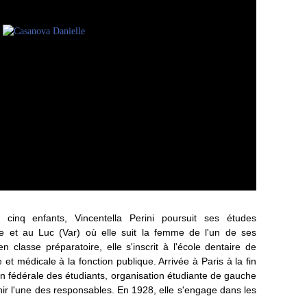
de cinq enfants, Vincentella Perini poursuit ses études
ge et au Luc (Var) où elle suit la femme de l'un de ses
 classe préparatoire, elle s'inscrit à l'école dentaire de
 et médicale à la fonction publique. Arrivée à Paris à la fin
on fédérale des étudiants, organisation étudiante de gauche
nir l'une des responsables. En 1928, elle s'engage dans les