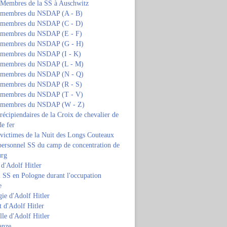
s Membres de la SS à Auschwitz
s membres du NSDAP (A - B)
s membres du NSDAP (C - D)
s membres du NSDAP (E - F)
s membres du NSDAP (G - H)
s membres du NSDAP (I - K)
s membres du NSDAP (L - M)
s membres du NSDAP (N - Q)
s membres du NSDAP (R - S)
s membres du NSDAP (T - V)
s membres du NSDAP (W - Z)
 récipiendaires de la Croix de chevalier de
de fer
 victimes de la Nuit des Longs Couteaux
personnel SS du camp de concentration de
urg
 d'Adolf Hitler
 SS en Pologne durant l'occupation
e
ie d'Adolf Hitler
 d'Adolf Hitler
lle d'Adolf Hitler
anze