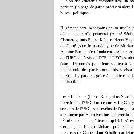
l'Union des étudiants communistes, un me
parisien (la page de garde précisera alors
bureau politique.
Il s'émancipera néanmoins de sa tutelle 
détiennent le rôle principal (André Séni
Chemetov, puis Pierre Kahn et Henri Vacqu
de Clarté (sous le pseudonyme de Morland
Antoine Burnier (co-fondateur d'Actuel en 
de l'UEC vis-à-vis du PCF : l'UEC est alors
(ainsi dénommés pour leur soutien à la 
l'autonomie des partis communistes vis-
l'UEC. Il y parvient grâce à l'habileté po
la direction.
Les « Italiens » (Pierre Kahn, alors Secrét
direction de l'UEC lors de son VIIIe Congrès
secteurs de l'UEC, sont exclus de l'organisa
» emmené par Alain Krivine, qui crée la Je
l'École normale supérieure » qui fait séces
Certains, tel Robert Linhart, pour se rap
membres de Clarté, dont Schalit, particip