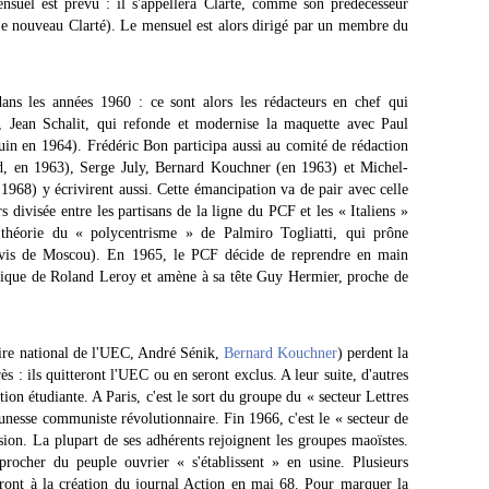
nsuel est prévu : il s'appellera Clarté, comme son prédécesseur
 Le nouveau Clarté). Le mensuel est alors dirigé par un membre du
dans les années 1960 : ce sont alors les rédacteurs en chef qui
k, Jean Schalit, qui refonde et modernise la maquette avec Paul
in en 1964). Frédéric Bon participa aussi au comité de rédaction
, en 1963), Serge July, Bernard Kouchner (en 1963) et Michel-
1968) y écrivirent aussi. Cette émancipation va de pair avec celle
 divisée entre les partisans de la ligne du PCF et les « Italiens »
théorie du « polycentrisme » de Palmiro Togliatti, qui prône
à-vis de Moscou). En 1965, le PCF décide de reprendre en main
litique de Roland Leroy et amène à sa tête Guy Hermier, proche de
aire national de l'UEC, André Sénik,
Bernard Kouchner
) perdent la
 : ils quitteront l'UEC ou en seront exclus. A leur suite, d'autres
tion étudiante. A Paris, c'est le sort du groupe du « secteur Lettres
unesse communiste révolutionnaire. Fin 1966, c'est le « secteur de
sion. La plupart de ses adhérents rejoignent les groupes maoïstes.
procher du peuple ouvrier « s'établissent » en usine. Plusieurs
eront à la création du journal Action en mai 68. Pour marquer la