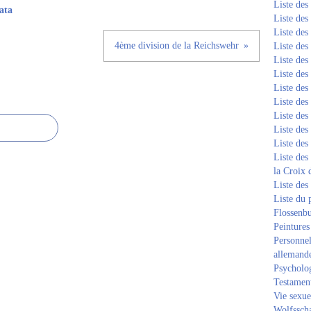
Liste de
ata
Liste de
Liste de
4ème division de la Reichswehr
Liste de
Liste de
Liste de
Liste de
Liste de
Liste de
Liste de
Liste de
Liste des
la Croix 
Liste des
Liste du 
Flossenb
Peintures
Personnel
allemand
Psycholog
Testament
Vie sexue
Wolfssch