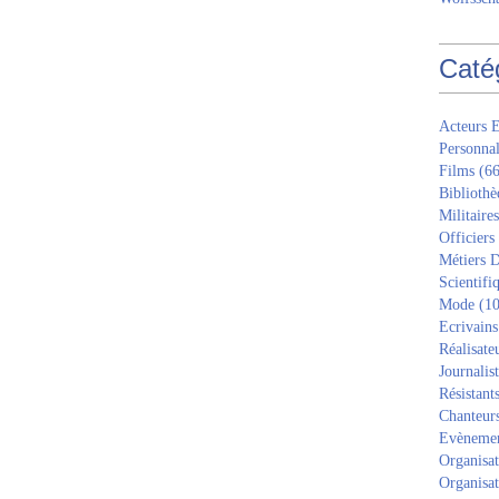
Caté
Acteurs E
Personnal
Films
(66
Bibliothè
Militaires
Officiers
Métiers D
Scientifi
Mode
(10
Ecrivains
Réalisate
Journalis
Résistant
Chanteur
Evèneme
Organisat
Organisat