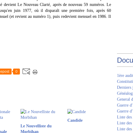
arté devient Le Nouveau Clarté, après de nouveau 59 numéros. Le
usqu'en juin 1977, où il disparaît une première fois, après 60
uel (et revient au numéro 1), puis redevient mensuel en 1986. Il
Docu
epost
0
1ère aud
Constitut
Derniers 
Généalogi
General d
Guerre d'
Guerre d
Liste des
Candide
Liste des
Le Nouvelliste du
Liste des
nale
Morbihan