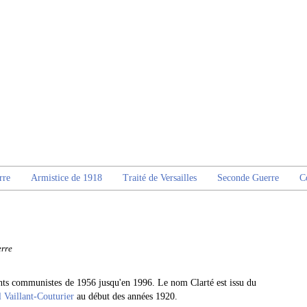
rre
Armistice de 1918
Traité de Versailles
Seconde Guerre
C
rre
iants communistes de 1956 jusqu'en 1996. Le nom Clarté est issu du
 Vaillant-Couturier
au début des années 1920.