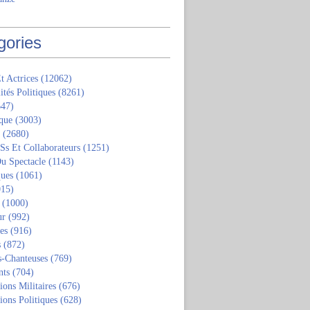
gories
t Actrices
(12062)
ités Politiques
(8261)
47)
que
(3003)
(2680)
 Ss Et Collaborateurs
(1251)
u Spectacle
(1143)
ques
(1061)
15)
(1000)
ur
(992)
tes
(916)
s
(872)
s-Chanteuses
(769)
nts
(704)
ions Militaires
(676)
ions Politiques
(628)