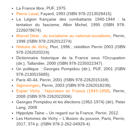
La France libre, PUF, 1975.
Pierre Laval
, Fayard, 1993 (ISBN 978-2213028415).
La Légion française des combattants 1940-1944 : la
tentation du fascisme, Albin Michel, 1995 (ISBN 978-
2226078674).
Marcel Déat : du socialisme au national-socialisme
, Perrin,
1998 (ISBN 978-2262012274)
Histoire de Vichy
, Plon, 1996 ; réédition Perrin 2003 (ISBN
978-2262020224).
Dictionnaire historique de la France sous l'Occupation
(dir.), Tallandier, 2000 (ISBN 978-2235022347).
Un politique : Georges Pompidou (dir.), PUF, 2001 (ISBN
978-2130515685).
Paris 40-44, Perrin, 2001 (ISBN 978-2262015169).
Sigmaringen
, Perrin, 2003 (ISBN 978-2262018238).
Expier Vichy : l'épuration en France (1943-1958)
, Perrin,
2008 (ISBN 978-2262022006).
Georges Pompidou et les élections (1962-1974) (dir), Peter
Lang, 2008
Hippolyte Taine – Un regard sur la France, Perrin, 2012.
Les Hommes de Vichy – L'illusion du pouvoir, Paris, Perrin,
2017, 374 p. (ISBN 978-2-262-04929-4).