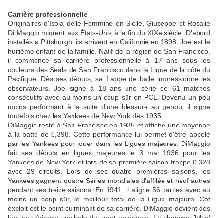
Carrière professionnelle
Originaires d'Isola delle Femmine en Sicile, Giuseppe et Rosalie
Di Maggio migrent aux États-Unis à la fin du XIXe siècle. D'abord
installés à Pittsburgh, ils arrivent en Californie en 1898. Joe est le
huitième enfant de la famille. Natif de la région de San Francisco,
il commence sa carrière professionnelle à 17 ans sous les
couleurs des Seals de San Francisco dans la Ligue de la côte du
Pacifique. Dès ses débuts, sa frappe de balle impressionne les
observateurs. Joe signe à 18 ans une série de 61 matches
consécutifs avec au moins un coup sûr en PCL. Devenu un peu
moins performant à la suite d'une blessure au genou, il signe
toutefois chez les Yankees de New York dès 1935.
DiMaggio reste à San Francisco en 1935 et affiche une moyenne
à la batte de 0,398. Cette performance lui permet d'être appelé
par les Yankees pour jouer dans les Ligues majeures. DiMaggio
fait ses débuts en ligues majeures le 3 mai 1936 pour les
Yankees de New York et lors de sa première saison frappe 0,323
avec 29 circuits. Lors de ses quatre premières saisons, les
Yankees gagnent quatre Séries mondiales d'affilée et neuf autres
pendant ses treize saisons. En 1941, il aligne 56 parties avec au
moins un coup sûr, le meilleur total de la Ligue majeure. Cet
exploit est le point culminant de sa carrière. DiMaggio devient dès
lors un véritable symbole du sport américain. La chanson Joltin'