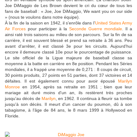
Joe DiMaggio de Les Brown devient le cri du cœur de tous les
fans de baseball : « Joe, Joe DiMaggio, We want you on our side
» (nous te voulons dans notre équipe).
À la fin de la saison en 1942, il s'enrôle dans l'
United States Army
Air Forces
pour participer à la
Seconde Guerre mondiale
. Il a
ainsi raté trois saisons au milieu de son parcours. Sur la fin de sa
carrière, il est souvent blessé et prend sa retraite à 36 ans. Peu
avant d'arrêter, il est classé 3e pour les circuits. Aujourd'hui
encore il demeure classé 10e pour le pourcentage de puissance.
Le site officiel de la Ligue majeure de baseball classe sa
moyenne à la batte en carrière en 8e position. Pendant les Séries
mondiales, il a frappé une moyenne de 0,271 : 8 coups de circuit,
30 points produits, 27 points en 51 parties, dont 37 victoires et 14
défaites. Il est également connu pour avoir épousé
Marilyn
Monroe
en 1954, après sa retraite en 1951 ; bien que leur
mariage ait duré moins d'un an, ils restèrent très proches
jusqu'au décès de
Marilyn
, en 1962. Il continua à fleurir sa tombe
jusqu'à son décès. Il meurt d'un cancer du poumon, dû à son
tabagisme, à l'âge de 84 ans, le 8 mars 1999 à Hollywood en
Floride.