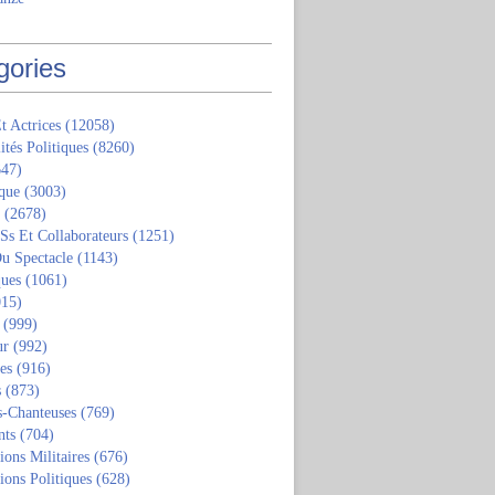
gories
t Actrices
(12058)
ités Politiques
(8260)
47)
que
(3003)
(2678)
 Ss Et Collaborateurs
(1251)
u Spectacle
(1143)
ques
(1061)
15)
(999)
ur
(992)
tes
(916)
s
(873)
s-Chanteuses
(769)
nts
(704)
ions Militaires
(676)
ions Politiques
(628)