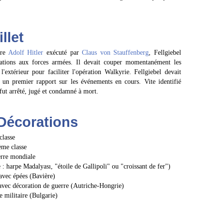
llet
tre
Adolf Hitler
exécuté par
Claus von Stauffenberg
, Fellgiebel
ations aux forces armées. Il devait couper momentanément les
extérieur pour faciliter l'opération Walkyrie. Fellgiebel devait
, un premier rapport sur les événements en cours. Vite identifié
t arrêté, jugé et condamné à mort.
Décorations
classe
ème classe
erre mondiale
: harpe Madalyası, "étoile de Gallipoli" ou "croissant de fer")
 avec épées (Bavière)
 avec décoration de guerre (Autriche-Hongrie)
e militaire (Bulgarie)