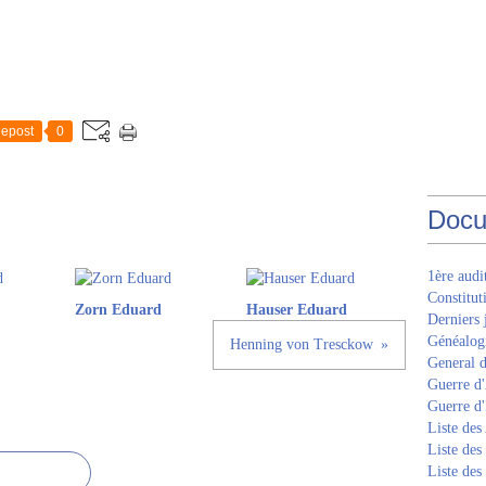
epost
0
Docu
1ère aud
Constitut
Zorn Eduard
Hauser Eduard
Derniers 
Généalogi
Henning von Tresckow
General d
Guerre d'
Guerre d
Liste des
Liste des
Liste des