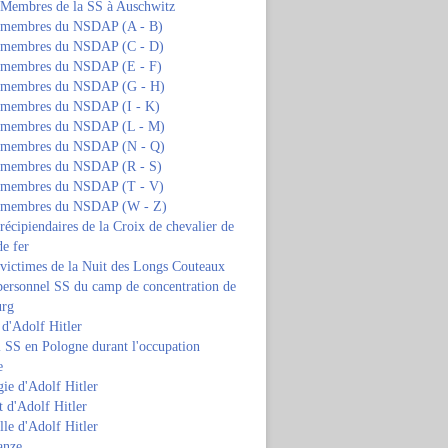
s Membres de la SS à Auschwitz
s membres du NSDAP (A - B)
s membres du NSDAP (C - D)
s membres du NSDAP (E - F)
s membres du NSDAP (G - H)
s membres du NSDAP (I - K)
s membres du NSDAP (L - M)
s membres du NSDAP (N - Q)
s membres du NSDAP (R - S)
s membres du NSDAP (T - V)
s membres du NSDAP (W - Z)
 récipiendaires de la Croix de chevalier de
de fer
 victimes de la Nuit des Longs Couteaux
personnel SS du camp de concentration de
urg
 d'Adolf Hitler
 SS en Pologne durant l'occupation
e
ie d'Adolf Hitler
 d'Adolf Hitler
lle d'Adolf Hitler
anze