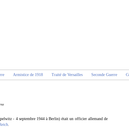
rre
Armistice de 1918
Traité de Versailles
Seconde Guerre
C
rre
pelwitz - 4 septembre 1944 à Berlin) était un officier allemand de
Reich
.