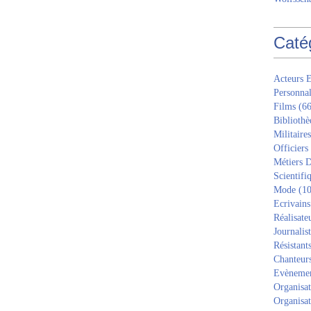
Caté
Acteurs E
Personnal
Films
(66
Bibliothè
Militaires
Officiers
Métiers D
Scientifi
Mode
(10
Ecrivains
Réalisate
Journalis
Résistant
Chanteur
Evèneme
Organisat
Organisat