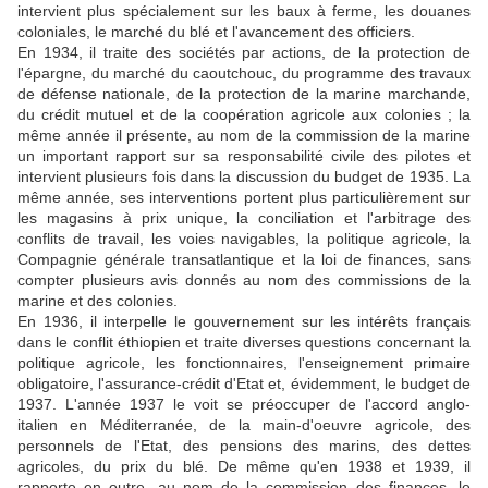
intervient plus spécialement sur les baux à ferme, les douanes
coloniales, le marché du blé et l'avancement des officiers.
En 1934, il traite des sociétés par actions, de la protection de
l'épargne, du marché du caoutchouc, du programme des travaux
de défense nationale, de la protection de la marine marchande,
du crédit mutuel et de la coopération agricole aux colonies ; la
même année il présente, au nom de la commission de la marine
un important rapport sur sa responsabilité civile des pilotes et
intervient plusieurs fois dans la discussion du budget de 1935. La
même année, ses interventions portent plus particulièrement sur
les magasins à prix unique, la conciliation et l'arbitrage des
conflits de travail, les voies navigables, la politique agricole, la
Compagnie générale transatlantique et la loi de finances, sans
compter plusieurs avis donnés au nom des commissions de la
marine et des colonies.
En 1936, il interpelle le gouvernement sur les intérêts français
dans le conflit éthiopien et traite diverses questions concernant la
politique agricole, les fonctionnaires, l'enseignement primaire
obligatoire, l'assurance-crédit d'Etat et, évidemment, le budget de
1937. L'année 1937 le voit se préoccuper de l'accord anglo-
italien en Méditerranée, de la main-d'oeuvre agricole, des
personnels de l'Etat, des pensions des marins, des dettes
agricoles, du prix du blé. De même qu'en 1938 et 1939, il
rapporte en outre, au nom de la commission des finances, le