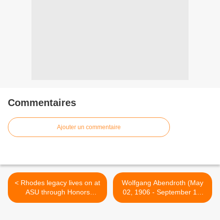
Commentaires
Ajouter un commentaire
< Rhodes legacy lives on at
Wolfgang Abendroth (May
ASU through Honors
02, 1906 - September 15,
College chair, congressional
1985) >
papers