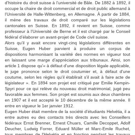
d'histoire du droit suisse à l’université de Bâle. De 1882 à 1892, il
occupe la chaire de droit commercial et de droit public allemand à
l’Université de Halle-Wittenberg, en Allemagne. À partir de 1884,
il mène des travaux de droit comparé sur les législations
cantonales en Suisse. En 1892, il revient en Suisse, comme
professeur à l’Université de Berne et il est chargé par le Conseil
fédéral d’élaborer un avant-projet de Code civil suisse.
Alors qu’il y avait encore vingt-cinq législations différentes en
Suisse, Eugen Huber parvient à produire un corpus de
dispositions harmonisant la variété des normes en vigueur tout
en laissant une marge d’appréciation aux tribunaux. Ainsi, son
article 1 dispose qu'« à défaut d'une disposition légale applicable,
le juge prononce selon le droit coutumier et, à défaut d'une
coutume, selon les règles qu'il établirait s'il avait à faire acte de
législateur ». En 1894 son projet est critiqué par Emilie Kempin-
Spyri pour ce qui relève du nouveau droit matrimonial, jugé peu
favorable aux femmes. Son projet est soumis aux deux chambres
en 1907 et il est accepté le 10 décembre de la même année. Il
entre en vigueur le 1er janvier 1912.
Eugen Huber était membre de la société d'étudiants Helvétia, il a
entre autres eu des contacts très directs avec les Conseillers
fédéraux Ernst Brenner, Ernest Chuars, Camille Decoppet, Adolf
Deucher, Ludwig Forrer, Eduard Müller et Marc-Emile Ruchet,
tous membres de l'Helvétia et en fonction pendant les travaux