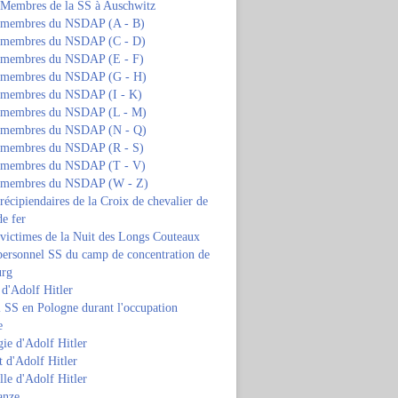
s Membres de la SS à Auschwitz
s membres du NSDAP (A - B)
s membres du NSDAP (C - D)
s membres du NSDAP (E - F)
s membres du NSDAP (G - H)
s membres du NSDAP (I - K)
s membres du NSDAP (L - M)
s membres du NSDAP (N - Q)
s membres du NSDAP (R - S)
s membres du NSDAP (T - V)
s membres du NSDAP (W - Z)
 récipiendaires de la Croix de chevalier de
de fer
 victimes de la Nuit des Longs Couteaux
personnel SS du camp de concentration de
urg
 d'Adolf Hitler
 SS en Pologne durant l'occupation
e
ie d'Adolf Hitler
 d'Adolf Hitler
lle d'Adolf Hitler
anze