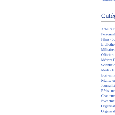
Caté
Acteurs E
Personnal
Films
(66
Bibliothè
Militaires
Officiers
Métiers D
Scientifi
Mode
(10
Ecrivains
Réalisate
Journalis
Résistant
Chanteur
Evèneme
Organisat
Organisat