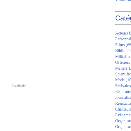
Caté
Acteurs E
Personnal
Films
(66
Bibliothè
Militaires
Officiers
Métiers D
Scientifi
Mode
(10
Publicité
Ecrivains
Réalisate
Journalis
Résistant
Chanteur
Evèneme
Organisat
Organisat