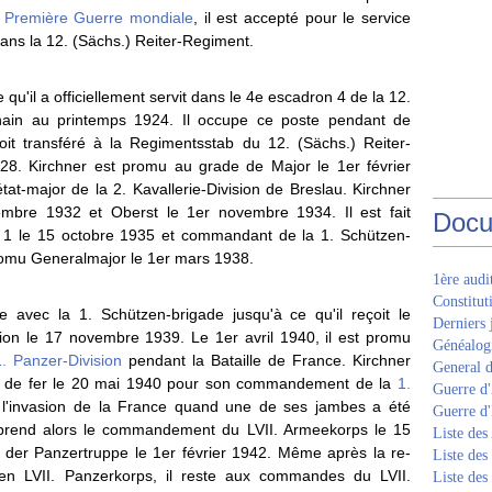
a
Première Guerre mondiale
, il est accepté pour le service
dans la 12. (Sächs.) Reiter-Regiment.
qu'il a officiellement servit dans le 4e escadron 4 de la 12.
hain au printemps 1924. Il occupe ce poste pendant de
it transféré à la Regimentsstab du 12. (Sächs.) Reiter-
8. Kirchner est promu au grade de Major le 1er février
état-major de la 2. Kavallerie-Division de Breslau. Kirchner
embre 1932 et Oberst le 1er novembre 1934. Il est fait
Docu
 le 15 octobre 1935 et commandant de la 1. Schützen-
romu Generalmajor le 1er mars 1938.
1ère aud
Constitut
ne avec la 1. Schützen-brigade jusqu'à ce qu'il reçoit le
Derniers 
on le 17 novembre 1939. Le 1er avril 1940, il est promu
Généalogi
1. Panzer-Division
pendant la Bataille de France. Kirchner
General d
roix de fer le 20 mai 1940 pour son commandement de la
1.
Guerre d'
de l'invasion de la France quand une de ses jambes a été
Guerre d
 prend alors le commandement du LVII. Armeekorps le 15
Liste des
der Panzertruppe le 1er février 1942. Même après la re-
Liste des
 en LVII. Panzerkorps, il reste aux commandes du LVII.
Liste des