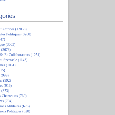
gories
t Actrices
(12058)
ités Politiques
(8260)
47)
que
(3003)
(2678)
 Ss Et Collaborateurs
(1251)
u Spectacle
(1143)
ques
(1061)
15)
(999)
ur
(992)
tes
(916)
s
(873)
s-Chanteuses
(769)
nts
(704)
ions Militaires
(676)
ions Politiques
(628)