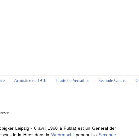
rre
Armistice de 1918
Traité de Versailles
Seconde Guerre
C
uerre
bigker Leipzig - 6 avril 1960 à Fulda) est un General der
u sein de la Heer dans la
Wehrmacht
pendant la
Seconde