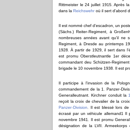
Rittmeister le 24 juillet 1915. Après l
dans la
Reichswehr
où il sert d'abord 
Il est nommé chef d'escadron, un poste 
(Sächs.) Reiter-Regiment, à Großen
nombreuses années avant qu'il ne so
Regiment, à Dresde au printemps 192
1928. À partir de 1929, il sert dans l'
est promu Oberstleutnantle 1er déc
commandant deu Schützen-Regiment 1
brigade le 10 novembre 1938. Il est p
Il participe à l'invasion de la Polog
commandement de la 1. Panzer-Divisi
Generalleutnant. Kirchner conduit la
reçoit la croix de chevalier de la c
Panzer-Division
. Il est blessé lors 
écrasé par un véhicule allemand1 Il
novembre 1941. Il est promu General 
désignation de la LVII. Armeekorps