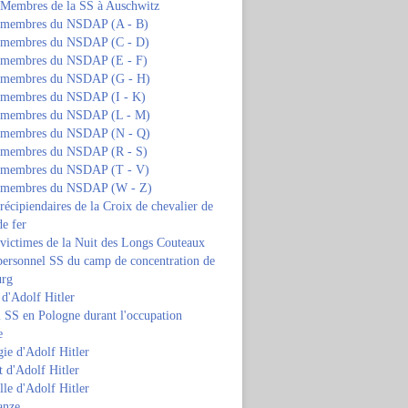
s Membres de la SS à Auschwitz
s membres du NSDAP (A - B)
s membres du NSDAP (C - D)
s membres du NSDAP (E - F)
s membres du NSDAP (G - H)
s membres du NSDAP (I - K)
s membres du NSDAP (L - M)
s membres du NSDAP (N - Q)
s membres du NSDAP (R - S)
s membres du NSDAP (T - V)
s membres du NSDAP (W - Z)
 récipiendaires de la Croix de chevalier de
de fer
 victimes de la Nuit des Longs Couteaux
personnel SS du camp de concentration de
urg
 d'Adolf Hitler
 SS en Pologne durant l'occupation
e
ie d'Adolf Hitler
 d'Adolf Hitler
lle d'Adolf Hitler
anze