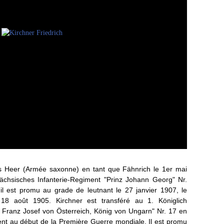
hes Heer (Armée saxonne) en tant que Fähnrich le 1er mai
Sächsisches Infanterie-Regiment "Prinz Johann Georg" Nr.
 il est promu au grade de leutnant le 27 janvier 1907, le
u 18 août 1905. Kirchner est transféré au 1. Königlich
Franz Josef von Österreich, König von Ungarn" Nr. 17 en
ment au début de la Première Guerre mondiale. Il est promu