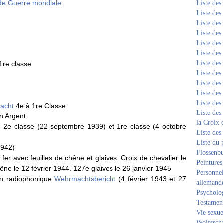
e Guerre mondiale
.
Liste de
Liste de
Liste de
Liste de
Liste de
Liste de
Liste de
 1re classe
Liste de
Liste de
Liste de
Liste de
acht
4e à 1re Classe
Liste des
n Argent
la Croix 
9) 2e classe (22 septembre 1939) et 1re classe (4 octobre
Liste des
Liste du 
1942)
Flossenb
 fer avec feuilles de chêne et glaives. Croix de chevalier le
Peintures
êne le 12 février 1944. 127e glaives le 26 janvier 1945
Personnel
tin radiophonique
Wehrmachtsbericht
(4 février 1943 et 27
allemand
Psycholog
Testament
Vie sexue
Wolfssch