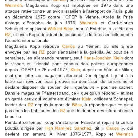
Weinrich
, Magdalena Kopp est impliquée en 1975 dans une
attaque ratée contre un avion israélien à l'aéroport de Paris, puis
en décembre 1975 contre l'OPEP à Vienne. Après la Prise
d'otage d'Entebbe de juin 1976,
Weinrich
et Gerd-Hinrich
Schnepel remplacent
Wilfried Böse
, mort à Entebbe, à la tête des
RZ
, et avec Kopp décident de continuer la lutte essentiellement à
l’échelle internationale.
Magdalena Kopp retrouve
Carlos
au Yémen, où elle a été
envoyée par les
RZ
pour s’entrainer à la guérilla. Au bout de 4
semaines, les allemands rentrent, sauf
Hans-Joachim Klein
dont
le visage et l’identité sont connus des polices européennes
depuis l’OPEP. Le 26 avril 1977,
Klein
, depuis un hôtel de Milan,
écrit une lettre au magazine allemand Der Spiegel. Il joint à la
lettre son revolver, pour prouver sa démission du terrorisme et
déclare disposer du soutien de «
quelqu’un
» pour se cacher.
Dans le magazine Pflasterstrand, ce « quelqu’un répond » et met
en garde ceux qui voudraient éliminer
Klein
, obligeant Schnepel,
leader des
RZ
depuis la mort de
Böse
, à répondre que ce n’est
pas dans les habitudes des
RZ
que de donner des informations à
la police.
Pendant ce temps, Kopp s'installe en France et rejoint la cellule
Boudia dirigée par
Ilich Ramírez Sánchez
, dit «
Carlos
», qui
devient son amant. À l'hiver 1976-1977, Kopp et
Weinrich