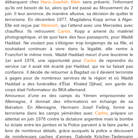
débarquent chez
Hans-Joachim Klein
sans prévenir, l’informant
qu’ils ont besoin de lui, alors qu'il est passé au Mouvement du 2
juin. Il leur annonce, de manière allusive, sa décision de quitter le
terrorisme. En décembre 1977, Magdalena Kopp arrive à Alger.
Elle est reçue par
Weinrich
, qui l’attend avec une Mercedes avec
chauffeur. Ils retrouvent
Carlos
. Kopp a amené du matériel
photographique, et de quoi faire des faux passeports, pour Waddi
Haddad. Ne voulant pas s’éloigner trop longtemps de sa fille, et
souhaitant continuer à vivre dans la légalité, elle rentre à
Francfort le même mois. Waddi Haddad meurt d’une leucémie le
1er avril 1978, une opportunité pour
Carlos
de reprendre du
service car il avait été écarté par Haddad, qui ne lui faisait pas
confiance. Il décide de retourner à Bagdad où il devient terroriste
à gages pour de nombreux services de la région et où Waddi
Haddad a des funérailles d’État. Khaled Djihad, son garde du
corps était l'informateur du BKA allemand.
Amoureux d’une ex des camps du Yémen emprisonnée en
Allemagne, il donnait des informations en échange de sa
libération. En Allemagne, Hermann Josef Feiling, formé au
terrorisme dans les camps yéménites avec
Carlos
, prépare un
attentat en juin 1978 contre la dictature argentine mais la bombe
lui éclate entre les jambes et la Police parvient à le faire parler, il
livre de nombreux détails, grâce auxquels la police a découvert
de nombreuses caches d’armes. Gabriele Kröcher-Tiedemann