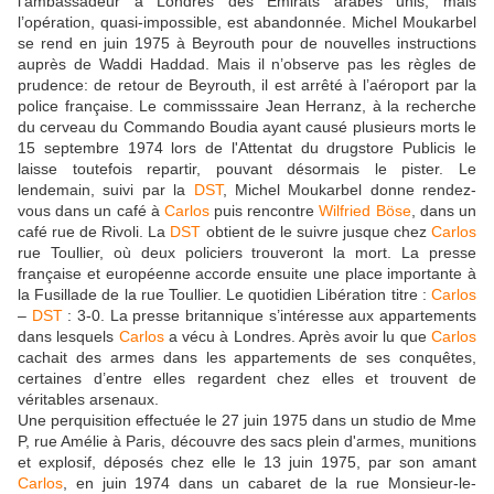
l’ambassadeur à Londres des Émirats arabes unis, mais
l’opération, quasi-impossible, est abandonnée. Michel Moukarbel
se rend en juin 1975 à Beyrouth pour de nouvelles instructions
auprès de Waddi Haddad. Mais il n’observe pas les règles de
prudence: de retour de Beyrouth, il est arrêté à l’aéroport par la
police française. Le commisssaire Jean Herranz, à la recherche
du cerveau du Commando Boudia ayant causé plusieurs morts le
15 septembre 1974 lors de l'Attentat du drugstore Publicis le
laisse toutefois repartir, pouvant désormais le pister. Le
lendemain, suivi par la
DST
, Michel Moukarbel donne rendez-
vous dans un café à
Carlos
puis rencontre
Wilfried Böse
, dans un
café rue de Rivoli. La
DST
obtient de le suivre jusque chez
Carlos
rue Toullier, où deux policiers trouveront la mort. La presse
française et européenne accorde ensuite une place importante à
la Fusillade de la rue Toullier. Le quotidien Libération titre :
Carlos
–
DST
: 3-0. La presse britannique s’intéresse aux appartements
dans lesquels
Carlos
a vécu à Londres. Après avoir lu que
Carlos
cachait des armes dans les appartements de ses conquêtes,
certaines d’entre elles regardent chez elles et trouvent de
véritables arsenaux.
Une perquisition effectuée le 27 juin 1975 dans un studio de Mme
P, rue Amélie à Paris, découvre des sacs plein d'armes, munitions
et explosif, déposés chez elle le 13 juin 1975, par son amant
Carlos
, en juin 1974 dans un cabaret de la rue Monsieur-le-