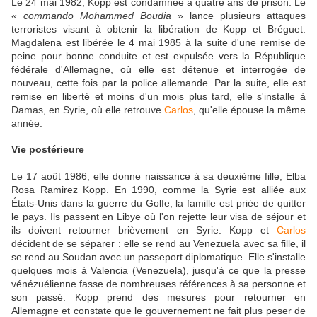
Le 24 mai 1982, Kopp est condamnée à quatre ans de prison. Le
«
commando Mohammed Boudia
» lance plusieurs attaques
terroristes visant à obtenir la libération de Kopp et Bréguet.
Magdalena est libérée le 4 mai 1985 à la suite d'une remise de
peine pour bonne conduite et est expulsée vers la République
fédérale d'Allemagne, où elle est détenue et interrogée de
nouveau, cette fois par la police allemande. Par la suite, elle est
remise en liberté et moins d'un mois plus tard, elle s'installe à
Damas, en Syrie, où elle retrouve
Carlos
, qu'elle épouse la même
année.
Vie postérieure
Le 17 août 1986, elle donne naissance à sa deuxième fille, Elba
Rosa Ramirez Kopp. En 1990, comme la Syrie est alliée aux
États-Unis dans la guerre du Golfe, la famille est priée de quitter
le pays. Ils passent en Libye où l'on rejette leur visa de séjour et
ils doivent retourner brièvement en Syrie. Kopp et
Carlos
décident de se séparer : elle se rend au Venezuela avec sa fille, il
se rend au Soudan avec un passeport diplomatique. Elle s'installe
quelques mois à Valencia (Venezuela), jusqu'à ce que la presse
vénézuélienne fasse de nombreuses références à sa personne et
son passé. Kopp prend des mesures pour retourner en
Allemagne et constate que le gouvernement ne fait plus peser de