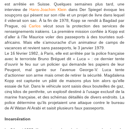
est arrêtée en Suisse. Quelques semaines plus tard, une
interview de
Hans-Joachim Klein
dans Der Spiegel évoque les
soupçons qui pèsent sur son rôle et un projet de livre dans lequel
il viderait son sac. À la fin de 1978, Kopp se rendit à Bagdad par
Prague, où
Carlos
vécut sous la protection des services de
renseignements irakiens. La première mission confiée à Kopp est
d’aller à l’île Maurice voler des passeports à des touristes sud-
africains. Mais elle s’amourache d’un animateur de camps de
vacances et revient sans passeports, le 3 janvier 1979.
Le 16 février 1982, à Paris, elle est arrêtée par la police française
avec le terroriste Bruno Bréguet dit «
Luca
» : ce dernier tente
d'ouvrir le feu sur un policier qui demande les papiers de leur
Peugeot, mal garée sur l'avenue George-V. Luca tente
d'actionner son arme mais omet de retirer la sécurité. Magdalena
Kopp est capturée un pâté de maisons plus loin alors qu'elle
essaie de fuir. Dans le véhicule sont saisis deux bouteilles de gaz,
cinq kilos de penthrite, un explosif destiné à l'usage exclusif de la
marine française, et des schémas détaillés de divers endroits. La
police détermine qu'ils projetaient une attaque contre le bureau
de Al Watan Al Arabi et saisit plusieurs faux passeports.
Incarcération