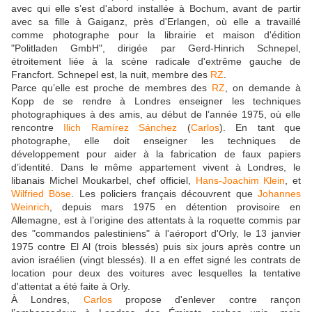
avec qui elle s’est d'abord installée à Bochum, avant de partir
avec sa fille à Gaiganz, près d'Erlangen, où elle a travaillé
comme photographe pour la librairie et maison d'édition
"Politladen GmbH", dirigée par Gerd-Hinrich Schnepel,
étroitement liée à la scène radicale d'extrême gauche de
Francfort. Schnepel est, la nuit, membre des
RZ
.
Parce qu’elle est proche de membres des
RZ
, on demande à
Kopp de se rendre à Londres enseigner les techniques
photographiques à des amis, au début de l’année 1975, où elle
rencontre
Ilich Ramírez Sánchez
(
Carlos
). En tant que
photographe, elle doit enseigner les techniques de
développement pour aider à la fabrication de faux papiers
d’identité. Dans le même appartement vivent à Londres, le
libanais Michel Moukarbel, chef officiel,
Hans-Joachim Klein
, et
Wilfried Böse
. Les policiers français découvrent que
Johannes
Weinrich
, depuis mars 1975 en détention provisoire en
Allemagne, est à l’origine des attentats à la roquette commis par
des "commandos palestiniens" à l'aéroport d'Orly, le 13 janvier
1975 contre El Al (trois blessés) puis six jours après contre un
avion israélien (vingt blessés). Il a en effet signé les contrats de
location pour deux des voitures avec lesquelles la tentative
d'attentat a été faite à Orly.
À Londres,
Carlos
propose d'enlever contre rançon