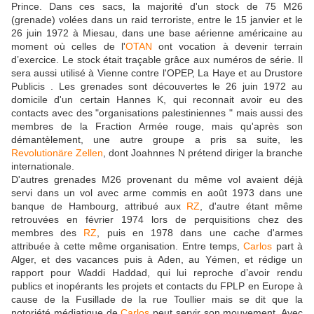
Prince. Dans ces sacs, la majorité d'un stock de 75 M26
(grenade) volées dans un raid terroriste, entre le 15 janvier et le
26 juin 1972 à Miesau, dans une base aérienne américaine au
moment où celles de l'
OTAN
ont vocation à devenir terrain
d’exercice. Le stock était traçable grâce aux numéros de série. Il
sera aussi utilisé à Vienne contre l'OPEP, La Haye et au Drustore
Publicis . Les grenades sont découvertes le 26 juin 1972 au
domicile d'un certain Hannes K, qui reconnait avoir eu des
contacts avec des "organisations palestiniennes " mais aussi des
membres de la Fraction Armée rouge, mais qu'après son
démantèlement, une autre groupe a pris sa suite, les
Revolutionäre Zellen
, dont Joahnnes N prétend diriger la branche
internationale.
D'autres grenades M26 provenant du même vol avaient déjà
servi dans un vol avec arme commis en août 1973 dans une
banque de Hambourg, attribué aux
RZ
, d'autre étant même
retrouvées en février 1974 lors de perquisitions chez des
membres des
RZ
, puis en 1978 dans une cache d'armes
attribuée à cette même organisation. Entre temps,
Carlos
part à
Alger, et des vacances puis à Aden, au Yémen, et rédige un
rapport pour Waddi Haddad, qui lui reproche d’avoir rendu
publics et inopérants les projets et contacts du FPLP en Europe à
cause de la Fusillade de la rue Toullier mais se dit que la
notoriété médiatique de
Carlos
peut servir son mouvement. Avec