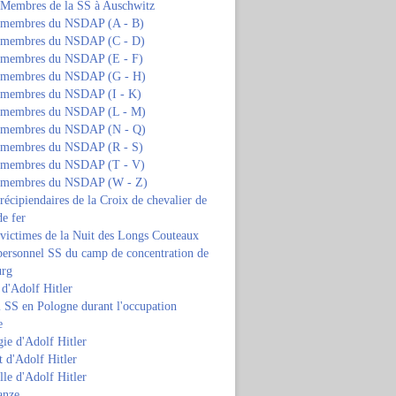
s Membres de la SS à Auschwitz
s membres du NSDAP (A - B)
s membres du NSDAP (C - D)
s membres du NSDAP (E - F)
s membres du NSDAP (G - H)
s membres du NSDAP (I - K)
s membres du NSDAP (L - M)
s membres du NSDAP (N - Q)
s membres du NSDAP (R - S)
s membres du NSDAP (T - V)
s membres du NSDAP (W - Z)
 récipiendaires de la Croix de chevalier de
de fer
 victimes de la Nuit des Longs Couteaux
personnel SS du camp de concentration de
urg
 d'Adolf Hitler
 SS en Pologne durant l'occupation
e
ie d'Adolf Hitler
 d'Adolf Hitler
lle d'Adolf Hitler
anze