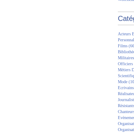
Caté
Acteurs E
Personnal
Films
(66
Bibliothè
Militaires
Officiers
Métiers D
Scientifi
Mode
(10
Ecrivains
Réalisate
Journalis
Résistant
Chanteur
Evèneme
Organisat
Organisat