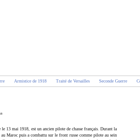
rre
Armistice de 1918
Traité de Versailles
Seconde Guerre
C
in
le 13 mai 1918, est un ancien pilote de chasse français. Durant la
 au Maroc puis a combattu sur le front russe comme pilote au sein