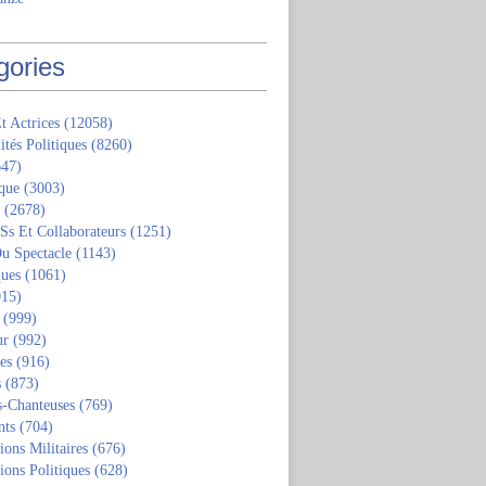
gories
t Actrices
(12058)
ités Politiques
(8260)
47)
que
(3003)
(2678)
 Ss Et Collaborateurs
(1251)
u Spectacle
(1143)
ques
(1061)
15)
(999)
ur
(992)
tes
(916)
s
(873)
s-Chanteuses
(769)
nts
(704)
ions Militaires
(676)
ions Politiques
(628)