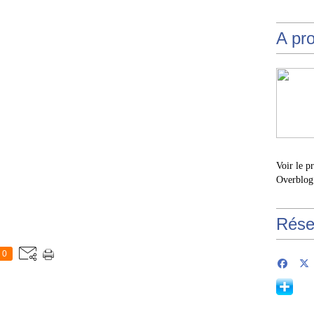
A pr
Voir le p
Overblog
Rése
0