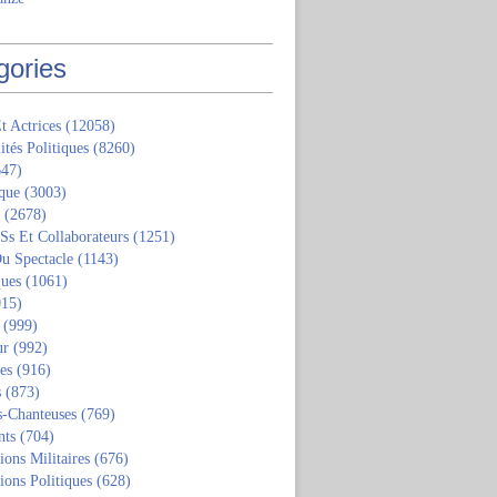
gories
t Actrices
(12058)
ités Politiques
(8260)
47)
que
(3003)
(2678)
 Ss Et Collaborateurs
(1251)
u Spectacle
(1143)
ques
(1061)
15)
(999)
ur
(992)
tes
(916)
s
(873)
s-Chanteuses
(769)
nts
(704)
ions Militaires
(676)
ions Politiques
(628)