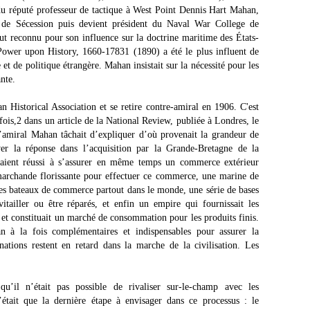
s du réputé professeur de tactique à West Point Dennis Hart Mahan,
 de Sécession puis devient président du Naval War College de
t reconnu pour son influence sur la doctrine maritime des États-
ower upon History, 1660-17831 (1890) a été le plus influent de
 et de politique étrangère. Mahan insistait sur la nécessité pour les
nte.
n Historical Association et se retire contre-amiral en 1906. C'est
ois,2 dans un article de la National Review, publiée à Londres, le
’amiral Mahan tâchait d’expliquer d’où provenait la grandeur de
ver la réponse dans l’acquisition par la Grande-Bretagne de la
vaient réussi à s’assurer en même temps un commerce extérieur
 marchande florissante pour effectuer ce commerce, une marine de
 des bateaux de commerce partout dans le monde, une série de bases
itailler ou être réparés, et enfin un empire qui fournissait les
e et constituait un marché de consommation pour les produits finis.
n à la fois complémentaires et indispensables pour assurer la
nations restent en retard dans la marche de la civilisation. Les
u’il n’était pas possible de rivaliser sur-le-champ avec les
’était que la dernière étape à envisager dans ce processus : le