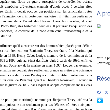
quérir une flotte de guerre susceptible de contrôler les océans
lait empêcher d’éventuels ennemis d’avoir accès à certains sites
e. Enfin, il devait occuper des positions sur les principales routes
A pr
’annexion de n’importe quel territoire : il n’était pas partisan de
d’aucune île à l’ouest des Hawaii. Dans les Caraïbes, il était
orto Rico, îles fortement peuplées. Il préférait l’acquisition des
danoises, le contrôle de la zone d’un canal transocéanique et la
u du Sud.
nfluence qu’il a exercée sur des hommes bien placés pour définir
 particulièrement, sur Benjamin Tracy, secrétaire à la Marine, qui
vale en 1889, Henry Cabot Lodge, membre de la commission de la
Voir le p
889 à 1893 puis au Sénat des États-Unis à partir de 1895, enfin et
Overblog
sistant Secretary de la marine en mars 1897. Lodge, par exemple,
e nation ne pouvait être réellement grande sans être une puissance
waii - clé de l’océan Pacifique - il était inutile d’entreprendre la
Rése
 futur canal de Panama). Quant à Théodore Roosevelt, il écrivit en
 sur la guerre de 1812 dans lequel il adopta complètement les vues
 de politique maritime), nommé par Benjamin Tracy, affirma la
lotte puissante non seulement pour ses défenses côtières mais pour
mmandations du conseil ne furent pas entièrement suivies mais on