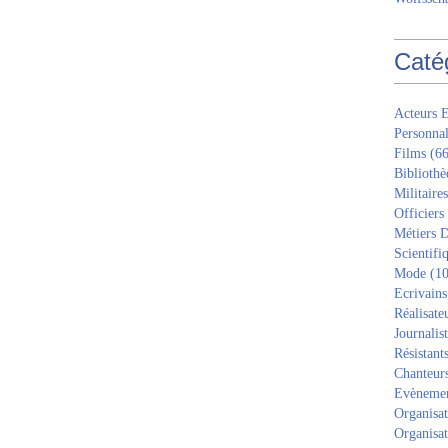
Caté
Acteurs E
Personnal
Films
(66
Bibliothè
Militaires
Officiers
Métiers D
Scientifi
Mode
(10
Ecrivains
Réalisate
Journalis
Résistant
Chanteur
Evèneme
Organisat
Organisat