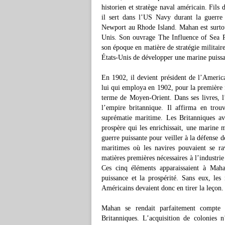
historien et stratège naval américain. Fil
il sert dans l’US Navy durant la guerre
Newport au Rhode Island. Mahan est surtou
Unis. Son ouvrage The Influence of Sea P
son époque en matière de stratégie militaire
États-Unis de développer une marine puissa
En 1902, il devient président de l’America
lui qui employa en 1902, pour la première f
terme de Moyen-Orient. Dans ses livres, l
l’empire britannique. Il affirma en trou
suprématie maritime. Les Britanniques a
prospère qui les enrichissait, une marine
guerre puissante pour veiller à la défense
maritimes où les navires pouvaient se rav
matières premières nécessaires à l’industri
Ces cinq éléments apparaissaient à Maha
puissance et la prospérité. Sans eux, les 
Américains devaient donc en tirer la leçon.
Mahan se rendait parfaitement compte q
Britanniques. L’acquisition de colonies n