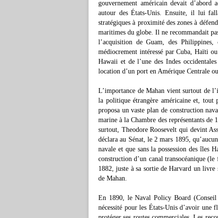
gouvernement américain devait d’abord ac
autour des États-Unis. Ensuite, il lui fal
stratégiques à proximité des zones à défendr
maritimes du globe. Il ne recommandait pas l
l’acquisition de Guam, des Philippines, 
médiocrement intéressé par Cuba, Haïti ou P
Hawaii et de l’une des Indes occidentales 
location d’un port en Amérique Centrale o
L’importance de Mahan vient surtout de l’i
la politique étrangère américaine et, tout
proposa un vaste plan de construction na
marine à la Chambre des représentants de 1
surtout, Theodore Roosevelt qui devint As
déclara au Sénat, le 2 mars 1895, qu’aucun
navale et que sans la possession des îles Ha
construction d’un canal transocéanique (le
1882, juste à sa sortie de Harvard un livre
de Mahan.
En 1890, le Naval Policy Board (Conseil
nécessité pour les États-Unis d’avoir une f
protéger ses routes commerciales. Les reco