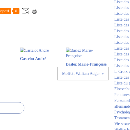
Liste de
Liste de
epost
0
Liste de
Liste de
Liste de
Liste de
Liste de
Liste de
Liste de
Liste de
Castelot André
Liste de
Baslez Marie-Françoise
Liste des
la Croix 
Moffett William Adger
Liste des
Liste du 
Flossenb
Peintures
Personnel
allemand
Psycholog
Testament
Vie sexue
Wolfssch