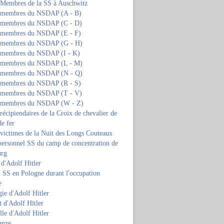
s Membres de la SS à Auschwitz
s membres du NSDAP (A - B)
s membres du NSDAP (C - D)
s membres du NSDAP (E - F)
s membres du NSDAP (G - H)
s membres du NSDAP (I - K)
s membres du NSDAP (L - M)
s membres du NSDAP (N - Q)
s membres du NSDAP (R - S)
s membres du NSDAP (T - V)
s membres du NSDAP (W - Z)
 récipiendaires de la Croix de chevalier de
de fer
 victimes de la Nuit des Longs Couteaux
personnel SS du camp de concentration de
urg
 d'Adolf Hitler
 SS en Pologne durant l'occupation
e
ie d'Adolf Hitler
 d'Adolf Hitler
lle d'Adolf Hitler
anze