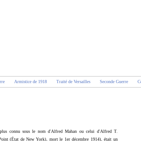
rre
Armistice de 1918
Traité de Versailles
Seconde Guerre
C
plus connu sous le nom d'Alfred Mahan ou celui d'Alfred T.
oint (État de New York), mort le 1er décembre 1914), était un