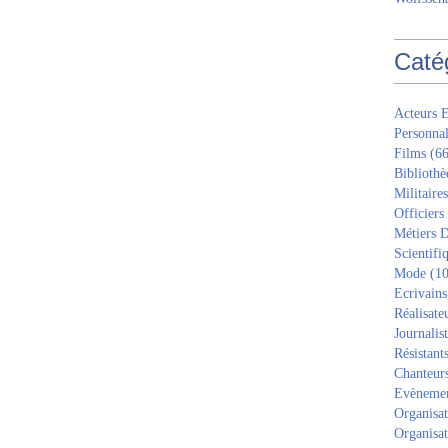
Caté
Acteurs E
Personnal
Films
(66
Bibliothè
Militaires
Officiers
Métiers D
Scientifi
Mode
(10
Ecrivains
Réalisate
Journalis
Résistant
Chanteur
Evèneme
Organisat
Organisat