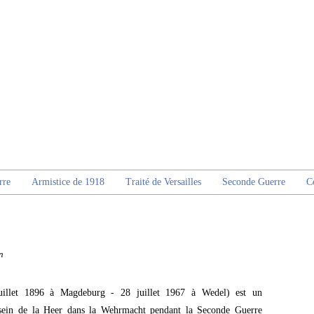
rre
Armistice de 1918
Traité de Versailles
Seconde Guerre
C
n
illet 1896 à Magdeburg - 28 juillet 1967 à Wedel) est un
 sein de la Heer dans la Wehrmacht pendant la Seconde Guerre