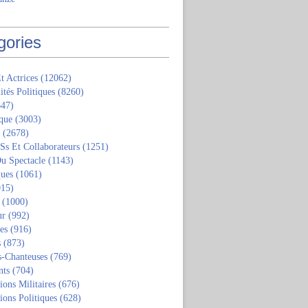
gories
t Actrices
(12062)
ités Politiques
(8260)
47)
que
(3003)
(2678)
 Ss Et Collaborateurs
(1251)
u Spectacle
(1143)
ques
(1061)
15)
(1000)
ur
(992)
tes
(916)
s
(873)
s-Chanteuses
(769)
nts
(704)
ions Militaires
(676)
ions Politiques
(628)