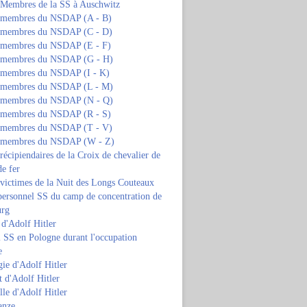
s Membres de la SS à Auschwitz
s membres du NSDAP (A - B)
s membres du NSDAP (C - D)
s membres du NSDAP (E - F)
s membres du NSDAP (G - H)
s membres du NSDAP (I - K)
s membres du NSDAP (L - M)
s membres du NSDAP (N - Q)
s membres du NSDAP (R - S)
s membres du NSDAP (T - V)
s membres du NSDAP (W - Z)
 récipiendaires de la Croix de chevalier de
de fer
 victimes de la Nuit des Longs Couteaux
personnel SS du camp de concentration de
urg
 d'Adolf Hitler
 SS en Pologne durant l'occupation
e
ie d'Adolf Hitler
 d'Adolf Hitler
lle d'Adolf Hitler
anze