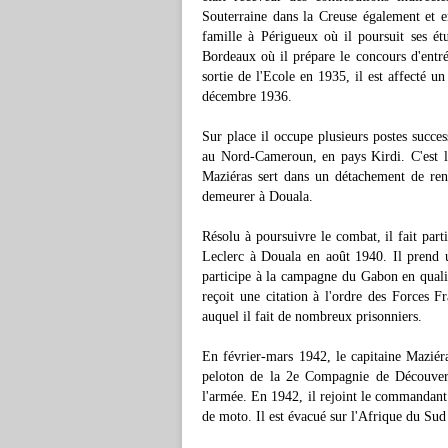
Souterraine dans la Creuse également et
famille à Périgueux où il poursuit ses ét
Bordeaux où il prépare le concours d'entré
sortie de l'Ecole en 1935, il est affecté 
décembre 1936.
Sur place il occupe plusieurs postes succ
au Nord-Cameroun, en pays Kirdi. C'est là 
Maziéras sert dans un détachement de renfo
demeurer à Douala.
Résolu à poursuivre le combat, il fait part
Leclerc à Douala en août 1940. Il prend 
participe à la campagne du Gabon en qual
reçoit une citation à l'ordre des Forces F
auquel il fait de nombreux prisonniers.
En février-mars 1942, le capitaine Maziér
peloton de la 2e Compagnie de Découvert
l'armée. En 1942, il rejoint le commandant
de moto. Il est évacué sur l'Afrique du Sud