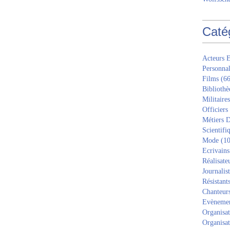
Caté
Acteurs E
Personnal
Films
(66
Bibliothè
Militaires
Officiers
Métiers D
Scientifi
Mode
(10
Ecrivains
Réalisate
Journalis
Résistant
Chanteur
Evèneme
Organisat
Organisat