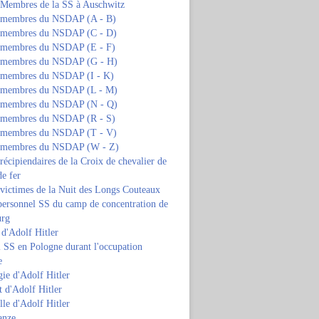
s Membres de la SS à Auschwitz
s membres du NSDAP (A - B)
s membres du NSDAP (C - D)
s membres du NSDAP (E - F)
s membres du NSDAP (G - H)
s membres du NSDAP (I - K)
s membres du NSDAP (L - M)
s membres du NSDAP (N - Q)
s membres du NSDAP (R - S)
s membres du NSDAP (T - V)
s membres du NSDAP (W - Z)
 récipiendaires de la Croix de chevalier de
de fer
 victimes de la Nuit des Longs Couteaux
personnel SS du camp de concentration de
urg
 d'Adolf Hitler
 SS en Pologne durant l'occupation
e
ie d'Adolf Hitler
 d'Adolf Hitler
lle d'Adolf Hitler
anze