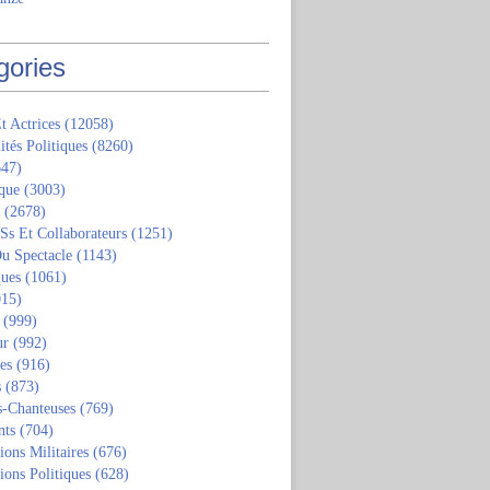
gories
t Actrices
(12058)
ités Politiques
(8260)
47)
que
(3003)
(2678)
 Ss Et Collaborateurs
(1251)
u Spectacle
(1143)
ques
(1061)
15)
(999)
ur
(992)
tes
(916)
s
(873)
s-Chanteuses
(769)
nts
(704)
ions Militaires
(676)
ions Politiques
(628)