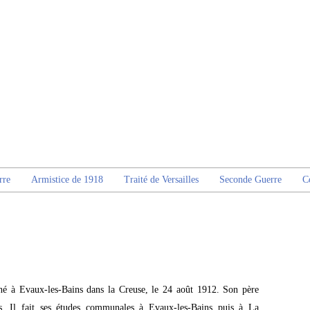
rre
Armistice de 1918
Traité de Versailles
Seconde Guerre
C
né à Evaux-les-Bains dans la Creuse, le 24 août 1912. Son père
tes. Il fait ses études communales à Evaux-les-Bains puis à La