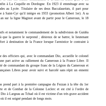
 enfin à La Coquille en Dordogne. En 1923 il emménage avec sa
udes au Lycée. Titulaire de ses deux Baccalauréats, il part pour
e à Saint-Cyr qu'il intègre en 1933 (promotion Albert 1er). A sa
un an sur la ligne Maginot avant de partir pour le Cameroun, le 18
essifs et notamment le commandement de la subdivision de Guidéa
que la guerre le surprend ; désireux de se battre, le lieutenant
rt à destination de la France lorsque l'armistice le contraint à
ie des officiers qui, avec le commandant Dio, accueille le colonel
une part active au ralliement du Cameroun à la France Libre. Il
ité de commandant du groupe franc de la Légion du Cameroun et
rançaises Libres pour avoir suivi et harcelé sans répit un ennemi
as prend part à la première campagne du Fezzan à la tête du 1er
e et de Combat de la Colonne Leclerc et est cité à l'ordre de
 Dio à Largeau au Tchad où il est victime d'un très grave accident
 où il est soigné pendant de longs mois.