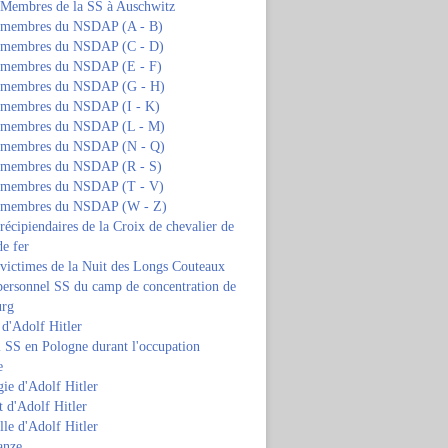
s Membres de la SS à Auschwitz
s membres du NSDAP (A - B)
s membres du NSDAP (C - D)
s membres du NSDAP (E - F)
s membres du NSDAP (G - H)
s membres du NSDAP (I - K)
s membres du NSDAP (L - M)
s membres du NSDAP (N - Q)
s membres du NSDAP (R - S)
s membres du NSDAP (T - V)
s membres du NSDAP (W - Z)
 récipiendaires de la Croix de chevalier de
de fer
 victimes de la Nuit des Longs Couteaux
personnel SS du camp de concentration de
urg
 d'Adolf Hitler
 SS en Pologne durant l'occupation
e
ie d'Adolf Hitler
 d'Adolf Hitler
lle d'Adolf Hitler
anze