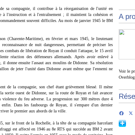
 sa compagnie, il contribue à la réorganisation de l'unité en
 l'instruction et à l'entraînement ; il maintient la cohésion et
A pr
e commandement souvent difficiles. Au mois de janvier 1945 le BM
on (Charente-Maritime), en février et mars 1945, le lieutenant
e reconnaissance de nuit dangereuses, permettant de préciser les
es combats de libération de Royan il conduit l'attaque, le 15 avril
lente réaction des défenseurs allemands. Après avoir enlevé à
e, il donne ensuite l'assaut aux moulins de Didonne. Sa résolution
aillon de jeter l'unité dans Didonne avant même que l'ennemi ne
Voir le p
Overblog
nt de la compagnie, son chef étant grièvement blessé. Il mène
à la sortie ouest de Didonne, sur la route de Royan et fait avancer
Rése
la violence du feu adverse. La progression sur 300 mètres dure 4
 enfin. Dans les faubourgs de Royan, il s'empare d'un dernier
rriver le premier aux abords de la ville.
, sur le front de la Rochelle, à la tête de sa compagnie harcelant
Mufraggi est affecté en 1946 au 8e RTS qui succède au BM 2 avant