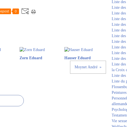
Liste de
Liste de
epost
0
Liste de
Liste de
Liste de
Liste de
Liste de
Liste de
Liste de
Liste de
Zorn Eduard
Hauser Eduard
Liste de
Liste des
Moynet André
la Croix 
Liste des
Liste du 
Flossenb
Peintures
Personnel
allemand
Psycholog
Testament
Vie sexue
Wolfssch