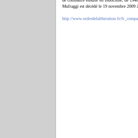
de combattre ensuite en Indochine, de 1948 
Mufraggi est décédé le 19 novembre 2009 à
http://www.ordredelaliberation.fr/fr_comp