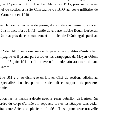
, le 17 janvier 1933. Il sert au Maroc en 1935, puis séjourne en
hef de section à la 2e Compagnie du BTO au poste militaire de
du Cameroun en 1940.
ral de Gaulle par voie de presse, il contribue activement, en août
 à la France libre : il fait partie du groupe mobile Bouar-Berberati
e Roux auprès du commandement militaire de l’Oubangui, partisan
2 de l'AEF, sa connaissance du pays et ses qualités d'instructeur
ompagnie et il prend part à toutes les campagnes du Moyen Orient
ie le 15 juin 1941 et de nouveau le lendemain au cours de son
e Damas.
t le BM 2 et se distingue en Libye. Chef de section, adjoint au
écialisé dans les patrouilles de nuit et rapporte de précieux
nemies.
tion fait la liaison à droite avec le 2ème bataillon de Légion. Sa
'ordre du corps d'armée : il repousse toutes les attaques sans céder
italienne Ariette et plusieurs blindés. Il est, pour cette nouvelle