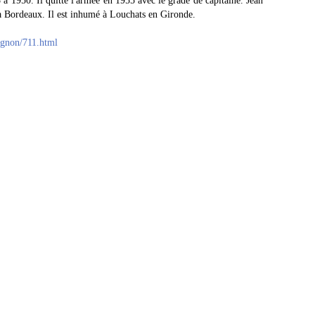
à 1950. Il quitte l'armée en 1955 avec le grade de capitaine. Jean
 Bordeaux. Il est inhumé à Louchats en Gironde.
agnon/711.html