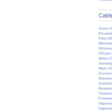
Caté
Acteurs E
Personnal
Films
(66
Bibliothè
Militaires
Officiers
Métiers D
Scientifi
Mode
(10
Ecrivains
Réalisate
Journalis
Résistant
Chanteur
Evèneme
Organisat
Organisat