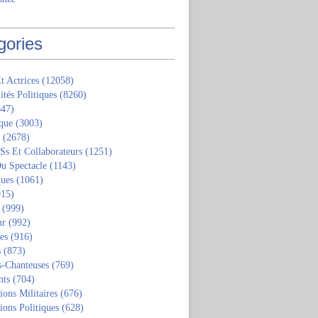
gories
t Actrices
(12058)
ités Politiques
(8260)
47)
que
(3003)
(2678)
 Ss Et Collaborateurs
(1251)
u Spectacle
(1143)
ques
(1061)
15)
(999)
ur
(992)
tes
(916)
s
(873)
s-Chanteuses
(769)
nts
(704)
ions Militaires
(676)
ions Politiques
(628)