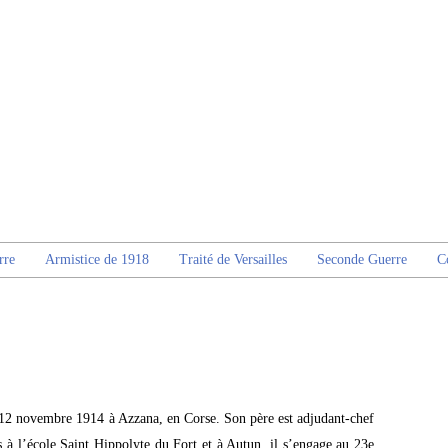
rre
Armistice de 1918
Traité de Versailles
Seconde Guerre
C
 12 novembre 1914 à Azzana, en Corse. Son père est adjudant-chef
s à l’école Saint Hippolyte du Fort et à Autun, il s’engage au 23e