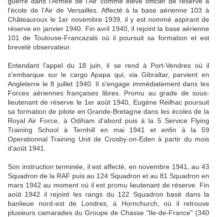
guerre dans l'Armée de l'Air comme élève officier de réserve à
l’école de l’Air de Versailles. Affecté à la base aérienne 103 à
Châteauroux le 1er novembre 1939, il y est nommé aspirant de
réserve en janvier 1940. Fin avril 1940, il rejoint la base aérienne
101 de Toulouse-Francazals où il poursuit sa formation et est
breveté observateur.
Entendant l'appel du 18 juin, il se rend à Port-Vendres où il
s'embarque sur le cargo Apapa qui, via Gibraltar, parvient en
Angleterre le 8 juillet 1940. Il s'engage immédiatement dans les
Forces aériennes françaises libres. Promu au grade de sous-
lieutenant de réserve le 1er août 1940, Eugène Reilhac poursuit
sa formation de pilote en Grande-Bretagne dans les écoles de la
Royal Air Force, à Odiham d'abord puis à la 5 Service Flying
Training School à Ternhill en mai 1941 et enfin à la 59
Operationnal Training Unit de Crosby-on-Eden à partir du mois
d'août 1941.
Son instruction terminée, il est affecté, en novembre 1941, au 43
Squadron de la RAF puis au 124 Squadron et au 81 Squadron en
mars 1942 au moment où il est promu lieutenant de réserve. Fin
août 1942 il rejoint les rangs du 122 Squadron basé dans la
banlieue nord-est de Londres, à Hornchurch, où il retrouve
plusieurs camarades du Groupe de Chasse "Ile-de-France" (340