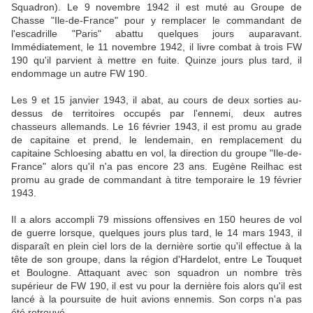
Squadron). Le 9 novembre 1942 il est muté au Groupe de
Chasse "Ile-de-France" pour y remplacer le commandant de
l'escadrille "Paris" abattu quelques jours auparavant.
Immédiatement, le 11 novembre 1942, il livre combat à trois FW
190 qu'il parvient à mettre en fuite. Quinze jours plus tard, il
endommage un autre FW 190.
Les 9 et 15 janvier 1943, il abat, au cours de deux sorties au-
dessus de territoires occupés par l'ennemi, deux autres
chasseurs allemands. Le 16 février 1943, il est promu au grade
de capitaine et prend, le lendemain, en remplacement du
capitaine Schloesing abattu en vol, la direction du groupe "Ile-de-
France" alors qu'il n'a pas encore 23 ans. Eugène Reilhac est
promu au grade de commandant à titre temporaire le 19 février
1943.
Il a alors accompli 79 missions offensives en 150 heures de vol
de guerre lorsque, quelques jours plus tard, le 14 mars 1943, il
disparaît en plein ciel lors de la dernière sortie qu'il effectue à la
tête de son groupe, dans la région d'Hardelot, entre Le Touquet
et Boulogne. Attaquant avec son squadron un nombre très
supérieur de FW 190, il est vu pour la dernière fois alors qu'il est
lancé à la poursuite de huit avions ennemis. Son corps n'a pas
été retrouvé.