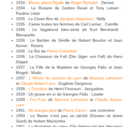
1934 :
Minuit, place Pigalle
de
Roger Richebé
: Denise
1934 : Le Rosaire de Gaston Ravel et Tony Lekain :
Pauline Lister
1935 : Le Clown Bux de
Jacques Natanson
: Nelly
1935 : J'aime toutes les femmes de Carl Lamac : Camille
1936 : Le Vagabond bien-aimé de Kurt Bernhardt :
Blanquette
1936 : Le Barbier de Séville de Hubert Bourlon et Jean
Kemm : Rosine
1936 : Le Roi de
Pierre Colombier
1936 : Le Chasseur de Fall (Der Jäger von Fall) de Hans
Deppe
1937 : La Fille de la Madelon de Georges Pallu et Jean
Mugeli : Mado
1937 :
L'Affaire du courrier de Lyon
de
Maurice Lehmann
et
Claude Autant-Lara
: Eugénie Dargence
1938 :
L'Occident
de Henri Fescourt : Jacqueline
1939 : Un gosse en or de Georges Pallu : Lisette
1939 :
Fric-Frac
de
Maurice Lehmann
et
Claude Autant-
Lara
1941 :
Ne bougez plus
de
Pierre Caron
: une commère
1950 : Le Baiser n'est pas un péché (Küssen ist keine
Sünd) de Hubert Marischka
1951 : La Nostalgie du cœur (Die Sehnsucht des Herzens)