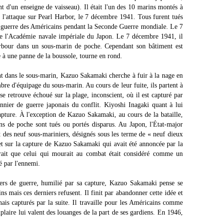
nt d'un enseigne de vaisseau). Il était l'un des 10 marins montés à
l'attaque sur Pearl Harbor, le 7 décembre 1941. Tous furent tués
 de guerre des Américains pendant la Seconde Guerre mondiale. Le 7
 l'Académie navale impériale du Japon. Le 7 décembre 1941, il
Harbour dans un sous-marin de poche. Cependant son bâtiment est
e à une panne de la boussole, tourne en rond.
t dans le sous-marin, Kazuo Sakamaki cherche à fuir à la nage en
re d'équipage du sous-marin. Au cours de leur fuite, ils partent à
e retrouve échoué sur la plage, inconscient, où il est capturé par
nnier de guerre japonais du conflit. Kiyoshi Inagaki quant à lui
capture. À l'exception de Kazuo Sakamaki, au cours de la bataille,
ns de poche sont tués ou portés disparus. Au Japon, l'État-major
rt des neuf sous-mariniers, désignés sous les terme de « neuf dieux
ret sur la capture de Kazuo Sakamaki qui avait été annoncée par la
rait que celui qui mourait au combat était considéré comme un
é par l'ennemi.
rs de guerre, humilié par sa capture, Kazuo Sakamaki pense se
s mais ces derniers refusent. Il finit par abandonner cette idée et
is capturés par la suite. Il travaille pour les Américains comme
mplaire lui valent des louanges de la part de ses gardiens. En 1946,