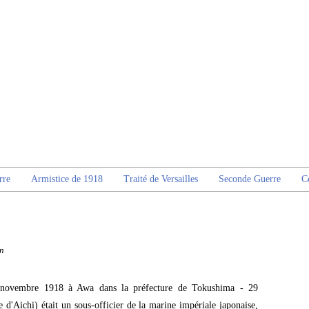
rre
Armistice de 1918
Traité de Versailles
Seconde Guerre
C
n
novembre 1918 à Awa dans la préfecture de Tokushima - 29
d'Aichi) était un sous-officier de la marine impériale japonaise,