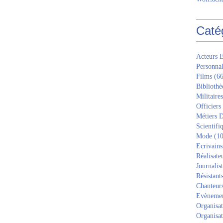
Caté
Acteurs E
Personnal
Films
(66
Bibliothè
Militaires
Officiers
Métiers D
Scientifi
Mode
(10
Ecrivains
Réalisate
Journalis
Résistant
Chanteur
Evèneme
Organisat
Organisat