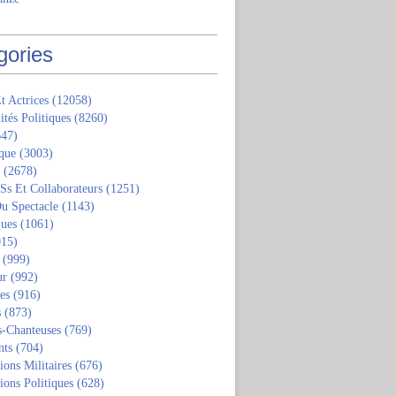
gories
t Actrices
(12058)
ités Politiques
(8260)
47)
que
(3003)
(2678)
 Ss Et Collaborateurs
(1251)
u Spectacle
(1143)
ques
(1061)
15)
(999)
ur
(992)
tes
(916)
s
(873)
s-Chanteuses
(769)
nts
(704)
ions Militaires
(676)
ions Politiques
(628)