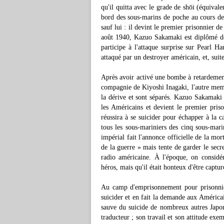
qu'il quitta avec le grade de shōi (équivale
bord des sous-marins de poche au cours de 
sauf lui : il devint le premier prisonnier
août 1940, Kazuo Sakamaki est diplômé de
participe à l'attaque surprise sur Pearl 
attaqué par un destroyer américain, et, suit
Après avoir activé une bombe à retardemen
compagnie de Kiyoshi Inagaki, l'autre memb
la dérive et sont séparés. Kazuo Sakamaki s
les Américains et devient le premier priso
réussira à se suicider pour échapper à la 
tous les sous-mariniers des cinq sous-mari
impérial fait l'annonce officielle de la mo
de la guerre » mais tente de garder le sec
radio américaine. À l'époque, on considé
héros, mais qu'il était honteux d'être captur
Au camp d'emprisonnement pour prisonnie
suicider et en fait la demande aux Américain
sauve du suicide de nombreux autres Japona
traducteur ; son travail et son attitude exe