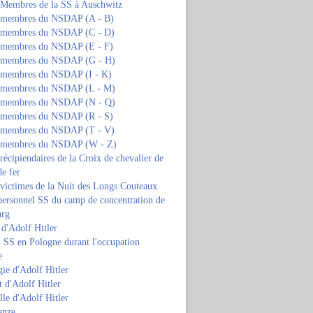
s Membres de la SS à Auschwitz
s membres du NSDAP (A - B)
s membres du NSDAP (C - D)
s membres du NSDAP (E - F)
s membres du NSDAP (G - H)
s membres du NSDAP (I - K)
s membres du NSDAP (L - M)
s membres du NSDAP (N - Q)
s membres du NSDAP (R - S)
s membres du NSDAP (T - V)
s membres du NSDAP (W - Z)
 récipiendaires de la Croix de chevalier de
de fer
 victimes de la Nuit des Longs Couteaux
personnel SS du camp de concentration de
urg
 d'Adolf Hitler
 SS en Pologne durant l'occupation
e
ie d'Adolf Hitler
 d'Adolf Hitler
lle d'Adolf Hitler
anze