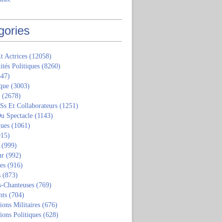
gories
t Actrices
(12058)
ités Politiques
(8260)
47)
que
(3003)
(2678)
 Ss Et Collaborateurs
(1251)
u Spectacle
(1143)
ques
(1061)
15)
(999)
ur
(992)
tes
(916)
s
(873)
s-Chanteuses
(769)
nts
(704)
ions Militaires
(676)
ions Politiques
(628)