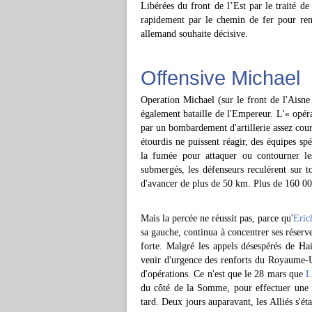
Libérées du front de l’Est par le traité de
rapidement par le chemin de fer pour ren
allemand souhaite décisive.
Offensive Michael
Operation Michael (sur le front de l'Aisn
également bataille de l'Empereur. L'« opé
par un bombardement d'artillerie assez cou
étourdis ne puissent réagir, des équipes spé
la fumée pour attaquer ou contourner les
submergés, les défenseurs reculèrent sur t
d'avancer de plus de 50 km. Plus de 160 00
Mais la percée ne réussit pas, parce qu'
Eric
sa gauche, continua à concentrer ses réserve
forte. Malgré les appels désespérés de H
venir d'urgence des renforts du Royaume-Un
d'opérations. Ce n'est que le 28 mars que
L
du côté de la Somme, pour effectuer une pe
tard. Deux jours auparavant, les Alliés s'é