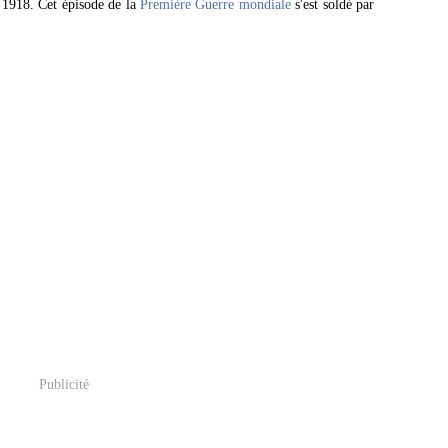
t 1918. Cet épisode de la
Première Guerre mondiale
s'est soldé par
Publicité