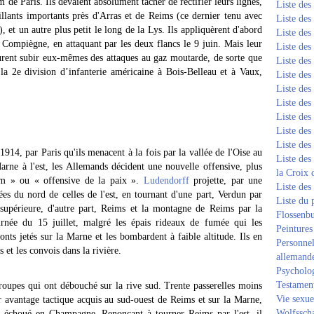
de Paris. Ils devaient absolument tâcher de rectifier leurs lignes,
Liste de
illants importants près d'Arras et de Reims (ce dernier tenu avec
Liste de
), et un autre plus petit le long de la Lys. Ils appliquèrent d'abord
Liste de
 Compiègne, en attaquant par les deux flancs le 9 juin. Mais leur
Liste de
 durent subir eux-mêmes des attaques au gaz moutarde, de sorte que
Liste de
 la 2e division d’infanterie américaine à Bois-Belleau et à Vaux,
Liste de
Liste de
Liste de
Liste de
Liste de
Liste de
914, par Paris qu'ils menacent à la fois par la vallée de l'Oise au
Liste des
Marne à l'est, les Allemands décident une nouvelle offensive, plus
la Croix 
urm » ou « offensive de la paix ».
Ludendorff
projette, par une
Liste des
iées du nord de celles de l'est, en tournant d'une part, Verdun par
Liste du 
 supérieure, d'autre part, Reims et la montagne de Reims par la
Flossenb
rnée du 15 juillet, malgré les épais rideaux de fumée qui les
Peintures
ponts jetés sur la Marne et les bombardent à faible altitude. Ils en
Personnel
s et les convois dans la rivière.
allemand
Psycholog
Testament
 troupes qui ont débouché sur la rive sud. Trente passerelles moins
Vie sexue
er avantage tactique acquis au sud-ouest de Reims et sur la Marne,
Wolfssch
échoué en Champagne. Renonçant à tourner Reims par l'est, il