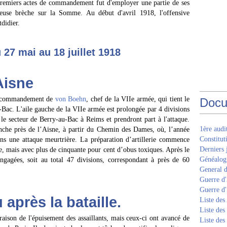
 premiers actes de commandement fut d'employer une partie de ses
euse brèche sur la Somme. Au début d'avril 1918, l'offensive
tdidier.
27 mai au 18 juillet 1918
Aisne
le commandement de
von Boehn
, chef de la VIIe armée, qui tient le
Docu
-Bac. L'aile gauche de la VIIe armée est prolongée par 4 divisions
 le secteur de Berry-au-Bac à Reims et prendront part à l'attaque.
1ère aud
nche près de l’Aisne, à partir du Chemin des Dames, où, l’année
Constitut
ans une attaque meurtrière. La préparation d’artillerie commence
Derniers 
te, mais avec plus de cinquante pour cent d’obus toxiques. Après le
Généalogi
engagées, soit au total 47 divisions, correspondant à près de 60
General d
Guerre d'
Guerre d
 après la bataille.
Liste des
Liste des
 raison de l'épuisement des assaillants, mais ceux-ci ont avancé de
Liste des