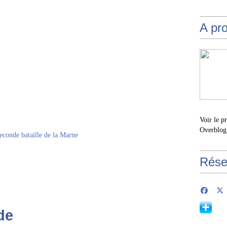
A pr
Voir le p
Overblog
Rése
de