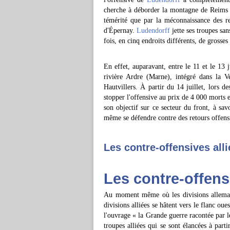
cherche à déborder la montagne de Reims pa
témérité que par la méconnaissance des res
d'Épernay.
Ludendorff
jette ses troupes san
fois, en cinq endroits différents, de grosses
En effet, auparavant, entre le 11 et le 13 j
rivière Ardre (Marne), intégré dans la V
Hautvillers. À partir du 14 juillet, lors d
stopper l'offensive au prix de 4 000 morts
son objectif sur ce secteur du front, à sav
même se défendre contre des retours offens
Les contre-offensives alli
Les contre-offens
Au moment même où les divisions allemand
divisions alliées se hâtent vers le flanc oue
l'ouvrage « la Grande guerre racontée par l
troupes alliées qui se sont élancées à part