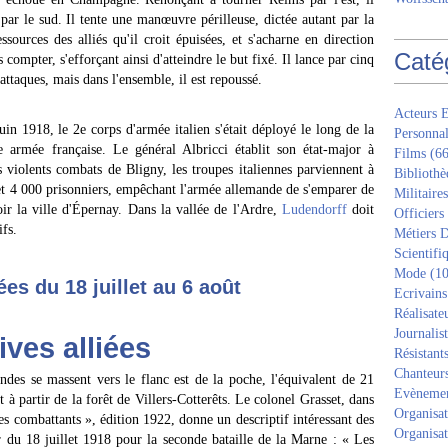
r le sud. Il tente une manœuvre périlleuse, dictée autant par la
sources des alliés qu'il croit épuisées, et s'acharne en direction
Caté
s compter, s'efforçant ainsi d'atteindre le but fixé. Il lance par cinq
 attaques, mais dans l'ensemble, il est repoussé.
Acteurs E
uin 1918, le 2e corps d'armée italien s'était déployé le long de la
Personnal
e armée française. Le général Albricci établit son état-major à
Films
(66
es violents combats de Bligny, les troupes italiennes parviennent à
Bibliothè
 et 4 000 prisonniers, empêchant l'armée allemande de s'emparer de
Militaires
oir la ville d'Épernay. Dans la vallée de l'Ardre,
Ludendorff
doit
Officiers
ifs.
Métiers D
Scientifi
Mode
(10
ées du 18 juillet au 6 août
Ecrivains
Réalisate
Journalis
ives alliées
Résistant
Chanteur
es se massent vers le flanc est de la poche, l'équivalent de 21
Evèneme
st à partir de la forêt de Villers-Cotterêts. Le colonel Grasset, dans
Organisat
es combattants », édition 1922, donne un descriptif intéressant des
Organisat
ir du 18 juillet 1918 pour la seconde bataille de la Marne : « Les