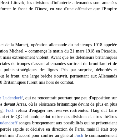
 Brest-Litovsk, les divisions d'infanterie allemandes sont amenées
forcer le front de l'Ouest, en vue d'une offensive que l'Empire
e et de la Marne), opération allemande du printemps 1918 appelée
ration Michael » commença le matin du 21 mars 1918 en Picardie,
rt mais extrêmement violent. Avant que les défenseurs britanniques
ciales de troupes d'assaut allemandes sortirent du brouillard et de
 points stratégiques des lignes. Pris par surprise, débordés et
out le front, une large brèche s'ouvrit, permettant aux Allemands
0 Britanniques furent mis hors de combat.
h Ludendorff
, qui ne rencontrait pourtant que peu d'opposition sur
s devant Arras, où la résistance britannique devint de plus en plus
aig,
Foch
refusa d'engager ses réserves restreintes. Haig dut faire
i et le QG britannique dut retirer des divisions d'autres théâtres
udendorff
songea brusquement aux possibilités qui se présentaient
rcée rapide et décisive en direction de Paris, mais il était trop
taient mis d'accord pour confier au général
Foch
le commandement