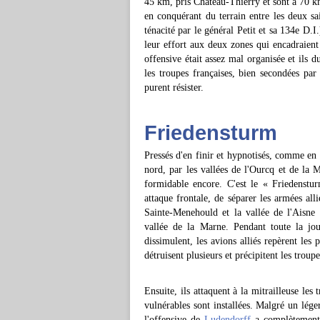
45 km, pris Château-Thierry et sont à 70 km 
en conquérant du terrain entre les deux sa
ténacité par le général Petit et sa 134e D.I.
leur effort aux deux zones qui encadraient
offensive était assez mal organisée et ils
les troupes françaises, bien secondées par
purent résister.
Friedensturm
Pressés d'en finir et hypnotisés, comme en 1
nord, par les vallées de l'Ourcq et de la 
formidable encore. C'est le « Friedenst
attaque frontale, de séparer les armées all
Sainte-Menehould et la vallée de l'Aisne
vallée de la Marne. Pendant toute la jou
dissimulent, les avions alliés repèrent les 
détruisent plusieurs et précipitent les troupe
Ensuite, ils attaquent à la mitrailleuse les
vulnérables sont installées. Malgré un lég
l'offensive de
Ludendorff
a complètement 