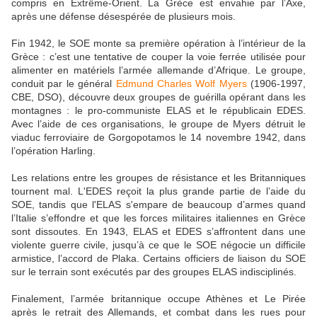
compris en Extrême-Orient. La Grèce est envahie par l’Axe,
après une défense désespérée de plusieurs mois.
Fin 1942, le SOE monte sa première opération à l’intérieur de la
Grèce : c’est une tentative de couper la voie ferrée utilisée pour
alimenter en matériels l’armée allemande d’Afrique. Le groupe,
conduit par le général
Edmund Charles Wolf Myers
(1906-1997,
CBE, DSO), découvre deux groupes de guérilla opérant dans les
montagnes : le pro-communiste ELAS et le républicain EDES.
Avec l’aide de ces organisations, le groupe de Myers détruit le
viaduc ferroviaire de Gorgopotamos le 14 novembre 1942, dans
l’opération Harling.
Les relations entre les groupes de résistance et les Britanniques
tournent mal. L'EDES reçoit la plus grande partie de l’aide du
SOE, tandis que l'ELAS s'empare de beaucoup d’armes quand
l’Italie s’effondre et que les forces militaires italiennes en Grèce
sont dissoutes. En 1943, ELAS et EDES s’affrontent dans une
violente guerre civile, jusqu’à ce que le SOE négocie un difficile
armistice, l’accord de Plaka. Certains officiers de liaison du SOE
sur le terrain sont exécutés par des groupes ELAS indisciplinés.
Finalement, l’armée britannique occupe Athènes et Le Pirée
après le retrait des Allemands, et combat dans les rues pour