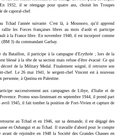
 En 1932, il se réengage pour quatre ans, choisit les Troupes
de de caporal-chef.
 Tchad l'année suivante. C'est là, à Moussoro, qu'il apprend
 rallie les Forces françaises libres au mois d'août et participe
ult à la France libre. En novembre 1940, il est incorporé comme
EF (BM 3) du commandant Garbay.
du Bataillon, il participe à la campagne d'Erythrée ; lors de la
est blessé à la tête de sa section mais refuse d'être évacué. Ce qui
et décoré de la Military Medal. Finalement soigné, il retrouve son
ent-chef. Le 26 mai 1941, le sergent-chef Vincent est à nouveau
en personne, à Qastina en Palestine.
rticipe successivement aux campagnes de Libye, d'Italie et de
 Provence. Promu sous-lieutenant en septembre 1944, il prend part
avril 1945, il fait tomber la position de Fort-Vivien et capture de
 retourne au Tchad et en 1946, sur sa demande, il est dégagé des
asse en Oubangui et au Tchad. Il travaille d'abord pour le compte
le avant de rejoindre en 1948 la Société des Grandes Chasses en