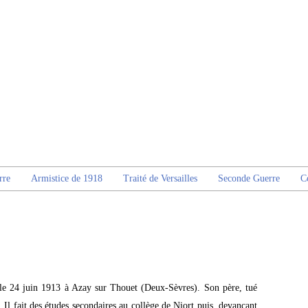
rre
Armistice de 1918
Traité de Versailles
Seconde Guerre
C
 le 24 juin 1913 à Azay sur Thouet (Deux-Sèvres). Son père, tué
 Il fait des études secondaires au collège de Niort puis, devançant