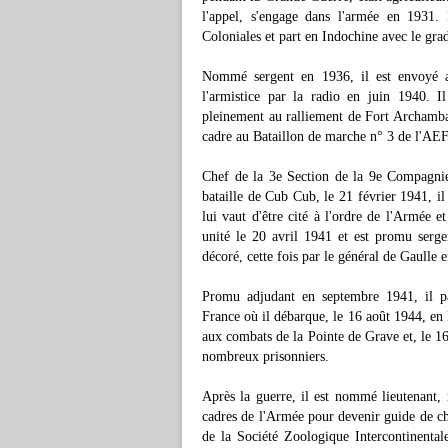
l'appel, s'engage dans l'armée en 1931.
Coloniales et part en Indochine avec le gra
Nommé sergent en 1936, il est envoyé au
l'armistice par la radio en juin 1940. Il
pleinement au ralliement de Fort Archamba
cadre au Bataillon de marche n° 3 de l'A
Chef de la 3e Section de la 9e Compagnie 
bataille de Cub Cub, le 21 février 1941, il 
lui vaut d'être cité à l'ordre de l'Armée 
unité le 20 avril 1941 et est promu serg
décoré, cette fois par le général de Gaulle 
Promu adjudant en septembre 1941, il pa
France où il débarque, le 16 août 1944, en
aux combats de la Pointe de Grave et, le 16 
nombreux prisonniers.
Après la guerre, il est nommé lieutenant,
cadres de l'Armée pour devenir guide de ch
de la Société Zoologique Intercontinenta