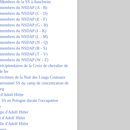
s Membres de la SS à Auschwitz
s membres du NSDAP (A - B)
s membres du NSDAP (C - D)
s membres du NSDAP (E - F)
s membres du NSDAP (G - H)
s membres du NSDAP (I - K)
s membres du NSDAP (L - M)
s membres du NSDAP (N - Q)
s membres du NSDAP (R - S)
s membres du NSDAP (T - V)
s membres du NSDAP (W - Z)
 récipiendaires de la Croix de chevalier de
de fer
 victimes de la Nuit des Longs Couteaux
personnel SS du camp de concentration de
urg
 d'Adolf Hitler
 SS en Pologne durant l'occupation
e
ie d'Adolf Hitler
 d'Adolf Hitler
lle d'Adolf Hitler
anze