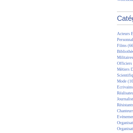
Caté
Acteurs E
Personnal
Films
(66
Bibliothè
Militaires
Officiers
Métiers D
Scientifi
Mode
(10
Ecrivains
Réalisate
Journalis
Résistant
Chanteur
Evèneme
Organisat
Organisat