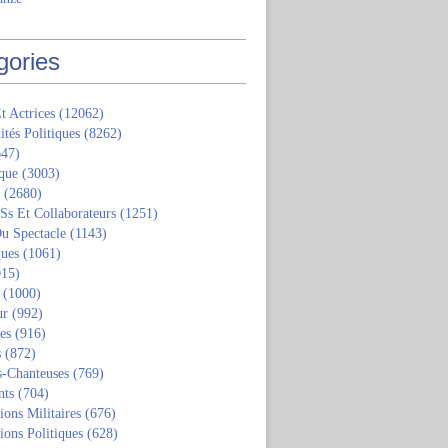
gories
t Actrices
(12062)
ités Politiques
(8262)
47)
que
(3003)
(2680)
 Ss Et Collaborateurs
(1251)
u Spectacle
(1143)
ques
(1061)
15)
(1000)
ur
(992)
tes
(916)
s
(872)
s-Chanteuses
(769)
nts
(704)
ions Militaires
(676)
ions Politiques
(628)