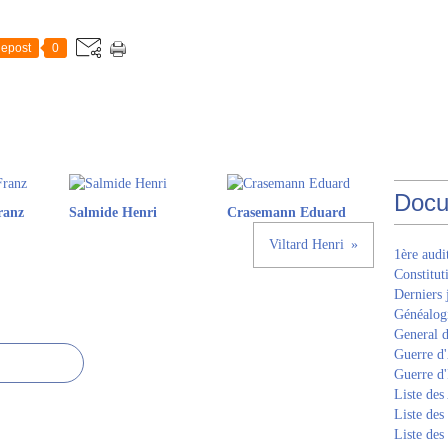
epost
0
Docu
ranz
Salmide Henri
Crasemann Eduard
Viltard Henri
1ère aud
Constitut
Derniers 
Généalogi
General d
Guerre d'
Guerre d
Liste des
Liste des
Liste des