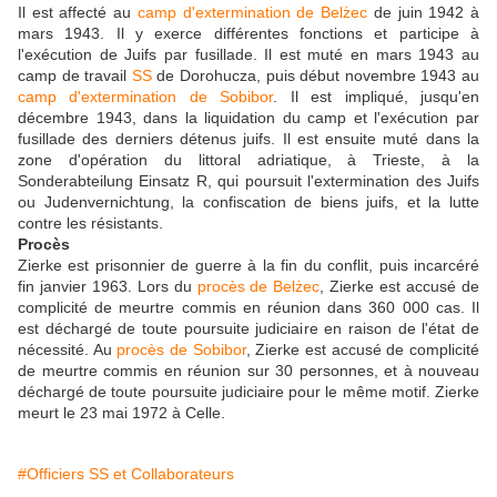
Il est affecté au
camp d'extermination de Belżec
de juin 1942 à
mars 1943. Il y exerce différentes fonctions et participe à
l'exécution de Juifs par fusillade. Il est muté en mars 1943 au
camp de travail
SS
de Dorohucza, puis début novembre 1943 au
camp d'extermination de Sobibor
. Il est impliqué, jusqu'en
décembre 1943, dans la liquidation du camp et l'exécution par
fusillade des derniers détenus juifs. Il est ensuite muté dans la
zone d'opération du littoral adriatique, à Trieste, à la
Sonderabteilung Einsatz R, qui poursuit l'extermination des Juifs
ou Judenvernichtung, la confiscation de biens juifs, et la lutte
contre les résistants.
Procès
Zierke est prisonnier de guerre à la fin du conflit, puis incarcéré
fin janvier 1963. Lors du
procès de Belżec
, Zierke est accusé de
complicité de meurtre commis en réunion dans 360 000 cas. Il
est déchargé de toute poursuite judiciaire en raison de l'état de
nécessité. Au
procès de Sobibor
, Zierke est accusé de complicité
de meurtre commis en réunion sur 30 personnes, et à nouveau
déchargé de toute poursuite judiciaire pour le même motif. Zierke
meurt le 23 mai 1972 à Celle.
#Officiers SS et Collaborateurs