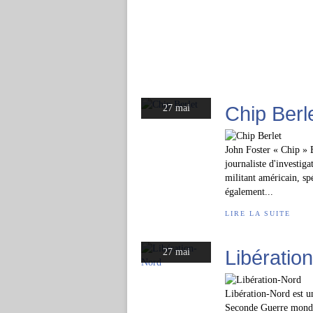
Chip Berl
27 mai
John Foster « Chip » 
journaliste d'investiga
militant américain, sp
également...
LIRE LA SUITE
Libératio
27 mai
Libération-Nord est u
Seconde Guerre mondia