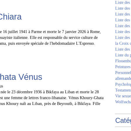
Liste de
Liste de
Chiara
Liste de
Liste de
Liste de
le 16 juillet 1941 à Parme et morte le 7 janvier 2026 à Rome,
Liste de
essayiste italienne. Elle est responsable du service culture de
Liste des
ma, puis envoyée spéciale de l'hebdomadaire L'Espresso.
la Croix 
Liste des
Liste du 
Flossenb
Peintures
Personnel
hata Vénus
allemand
Psycholog
Testament
née le 23 décembre 1936 à Bikfaya au Liban et morte le 28
Vie sexue
 est une femme de lettres franco-libanaise. Vénus Khoury-Ghata
Wolfssch
nus Khoury naît au Liban, près de Beyrouth, à Bikfaya. Fille
Caté