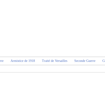
rre
Armistice de 1918
Traité de Versailles
Seconde Guerre
C