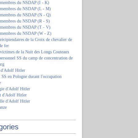
s membres du NSDAP (I - K)
s membres du NSDAP (L - M)
s membres du NSDAP (N - Q)
s membres du NSDAP (R - S)
s membres du NSDAP (T - V)
s membres du NSDAP (W - Z)
 récipiendaires de la Croix de chevalier de
de fer
 victimes de la Nuit des Longs Couteaux
personnel SS du camp de concentration de
urg
 d'Adolf Hitler
 SS en Pologne durant l'occupation
e
ie d'Adolf Hitler
 d'Adolf Hitler
lle d'Adolf Hitler
anze
gories