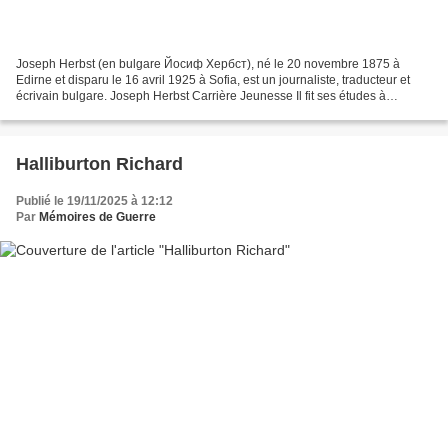
Joseph Herbst (en bulgare Йосиф Хербст), né le 20 novembre 1875 à
Edirne et disparu le 16 avril 1925 à Sofia, est un journaliste, traducteur et
écrivain bulgare. Joseph Herbst Carrière Jeunesse Il fit ses études à
l'Académie militaire de Sofia, tout en...
Halliburton Richard
Publié le 19/11/2025 à 12:12
Par
Mémoires de Guerre