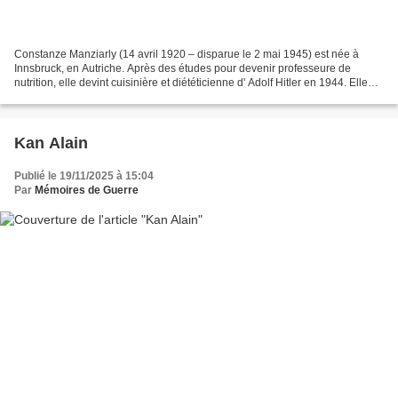
Constanze Manziarly (14 avril 1920 – disparue le 2 mai 1945) est née à
Innsbruck, en Autriche. Après des études pour devenir professeure de
nutrition, elle devint cuisinière et diététicienne d' Adolf Hitler en 1944. Elle
écrivit plusieurs lettres à sa...
Kan Alain
Publié le 19/11/2025 à 15:04
Par
Mémoires de Guerre