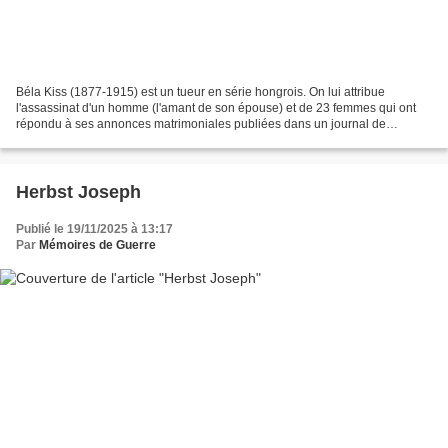
Béla Kiss (1877-1915) est un tueur en série hongrois. On lui attribue
l'assassinat d'un homme (l'amant de son épouse) et de 23 femmes qui ont
répondu à ses annonces matrimoniales publiées dans un journal de
Budapest. Béla Kiss Carrière Jeunesse Béla Kiss...
Herbst Joseph
Publié le 19/11/2025 à 13:17
Par
Mémoires de Guerre