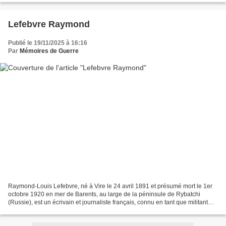
Lefebvre Raymond
Publié le 19/11/2025 à 16:16
Par
Mémoires de Guerre
Raymond-Louis Lefebvre, né à Vire le 24 avril 1891 et présumé mort le 1er
octobre 1920 en mer de Barents, au large de la péninsule de Rybatchi
(Russie), est un écrivain et journaliste français, connu en tant que militant
pacifiste, socialiste puis communiste. Raymond...