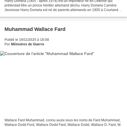
Harry Domela (1905 - après 1978) est un imposteur né en Lettonie qui
prétendait être un prince héritier allemand déchu. Harry Domela Carrière
Jeunesse Harry Domela est né de parents allemands en 1905 à Courlande,
en Lettonie (à l'époque de l'Empire russe)....
Muhammad Wallace Fard
Publié le 19/11/2025 à 18:08
Par
Mémoires de Guerre
Wallace Fard Muhammad, connu aussi sous les noms de Fard Muhammad,
Wallace Dodd Ford, Wallace Dodd Fard, Wallace Dodd, Wallace D. Fard, W.