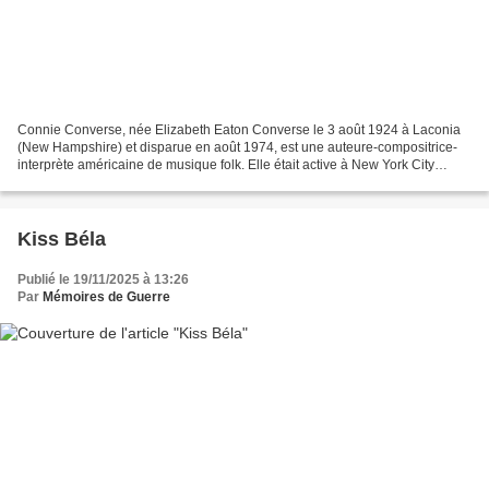
Connie Converse, née Elizabeth Eaton Converse le 3 août 1924 à Laconia
(New Hampshire) et disparue en août 1974, est une auteure-compositrice-
interprète américaine de musique folk. Elle était active à New York City
pendant les années 1950. Elle est considérée...
Kiss Béla
Publié le 19/11/2025 à 13:26
Par
Mémoires de Guerre