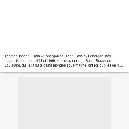
Thomas Joseph « Tom » Lonergan et Eileen Cassidy Lonergan, nés
respectivement en 1964 et 1969, sont un couple de Baton Rouge en
Louisiane, qui, à la suite d'une plongée sous-marine, ont été oubliés en mer
de Corail le 25 janvier 1998 par le bateau qui...