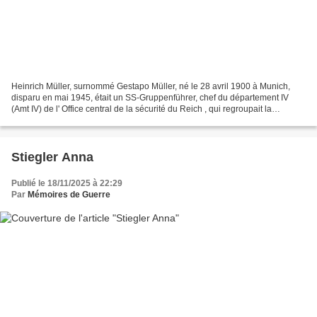
Heinrich Müller, surnommé Gestapo Müller, né le 28 avril 1900 à Munich,
disparu en mai 1945, était un SS-Gruppenführer, chef du département IV
(Amt IV) de l' Office central de la sécurité du Reich , qui regroupait la
Gestapo et la police des frontières....
Stiegler Anna
Publié le 18/11/2025 à 22:29
Par
Mémoires de Guerre