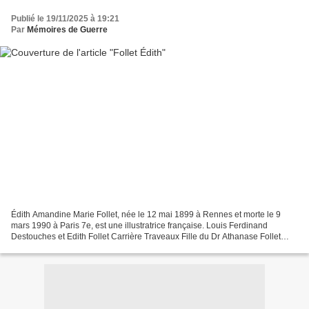
Publié le 19/11/2025 à 19:21
Par
Mémoires de Guerre
Édith Amandine Marie Follet, née le 12 mai 1899 à Rennes et morte le 9
mars 1990 à Paris 7e, est une illustratrice française. Louis Ferdinand
Destouches et Edith Follet Carrière Traveaux Fille du Dr Athanase Follet
(directeur de l'école de médecine de...