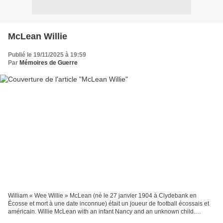
McLean Willie
Publié le 19/11/2025 à 19:59
Par
Mémoires de Guerre
William « Wee Willie » McLean (né le 27 janvier 1904 à Clydebank en
Écosse et mort à une date inconnue) était un joueur de football écossais et
américain. Willie McLean with an infant Nancy and an unknown child.
Carrière Chicago Né en Écosse, McLean...