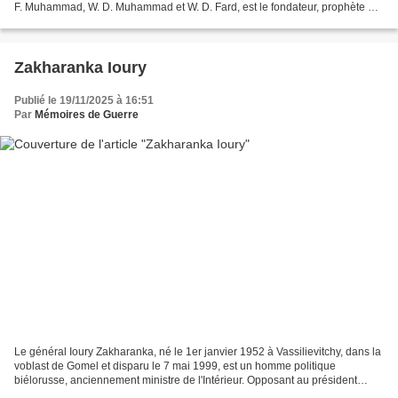
F. Muhammad, W. D. Muhammad et W. D. Fard, est le fondateur, prophète et
premier dirigeant de la Nation of Islam...
Zakharanka Ioury
Publié le 19/11/2025 à 16:51
Par
Mémoires de Guerre
Le général Ioury Zakharanka, né le 1er janvier 1952 à Vassilievitchy, dans la
voblast de Gomel et disparu le 7 mai 1999, est un homme politique
biélorusse, anciennement ministre de l'Intérieur. Opposant au président
Alexandre Loukachenko, il a disparu...