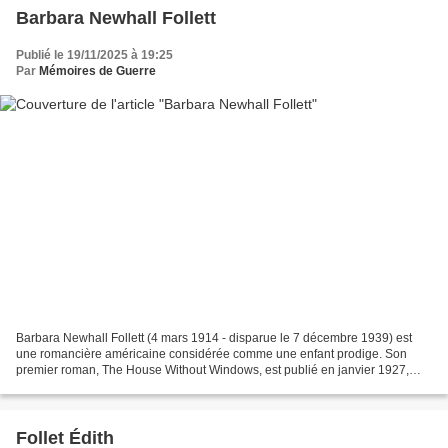
Barbara Newhall Follett
Publié le 19/11/2025 à 19:25
Par
Mémoires de Guerre
Barbara Newhall Follett (4 mars 1914 - disparue le 7 décembre 1939) est
une romancière américaine considérée comme une enfant prodige. Son
premier roman, The House Without Windows, est publié en janvier 1927,
alors qu'elle a douze ans. Son second roman,...
Follet Édith