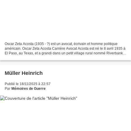
Oscar Zeta Acosta (1935 - ?) est un avocat, écrivain et homme politique
américain. Oscar Zeta Acosta Carrière Avocat Acosta est né le 8 avril 1935 à
El Paso, au Texas, et a grandi dans un petit village rural nommé Riverbank,
près de Modesto, en Californie....
Müller Heinrich
Publié le 18/11/2025 à 22:57
Par
Mémoires de Guerre