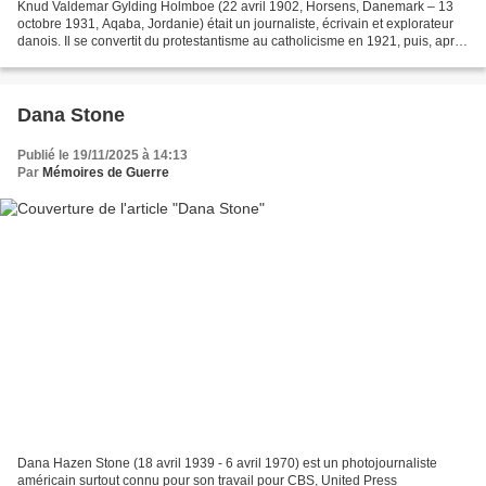
Knud Valdemar Gylding Holmboe (22 avril 1902, Horsens, Danemark – 13
octobre 1931, Aqaba, Jordanie) était un journaliste, écrivain et explorateur
danois. Il se convertit du protestantisme au catholicisme en 1921, puis, après
un séjour en Afrique du Nord,...
Dana Stone
Publié le 19/11/2025 à 14:13
Par
Mémoires de Guerre
Dana Hazen Stone (18 avril 1939 - 6 avril 1970) est un photojournaliste
américain surtout connu pour son travail pour CBS, United Press