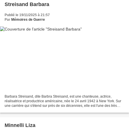
Streisand Barbara
Publié le 19/11/2025 à 21:57
Par
Mémoires de Guerre
Barbara Streisand, dite Barbra Streisand, est une chanteuse, actrice,
réalisatrice et productrice américaine, née le 24 avril 1942 à New York. Sur
une carrière qui s'étend sur près de six décennies, elle est l'une des très
rares artistes à avoir reçu...
Minnelli Liza