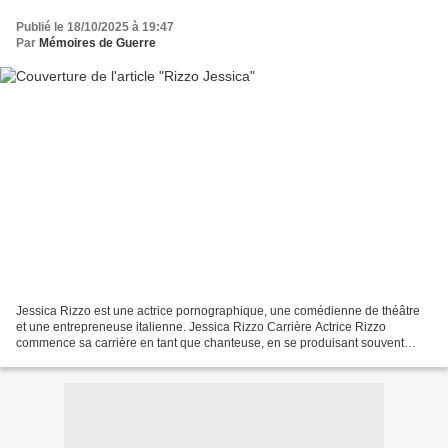
Publié le 18/10/2025 à 19:47
Par
Mémoires de Guerre
Jessica Rizzo est une actrice pornographique, une comédienne de théâtre
et une entrepreneuse italienne. Jessica Rizzo Carrière Actrice Rizzo
commence sa carrière en tant que chanteuse, en se produisant souvent
avec son mari Marco Toto à la guitare. En...