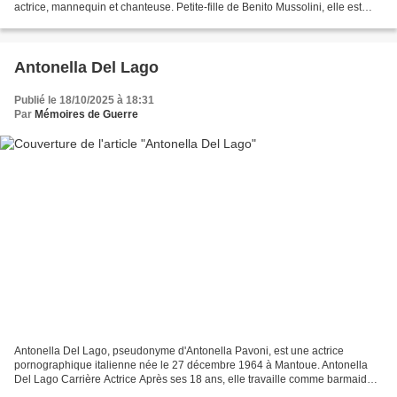
actrice, mannequin et chanteuse. Petite-fille de Benito Mussolini, elle est
parlementaire sans discontinuer...
Antonella Del Lago
Publié le 18/10/2025 à 18:31
Par
Mémoires de Guerre
Antonella Del Lago, pseudonyme d'Antonella Pavoni, est une actrice
pornographique italienne née le 27 décembre 1964 à Mantoue. Antonella
Del Lago Carrière Actrice Après ses 18 ans, elle travaille comme barmaid
dans une boîte de nuit pendant dix années...