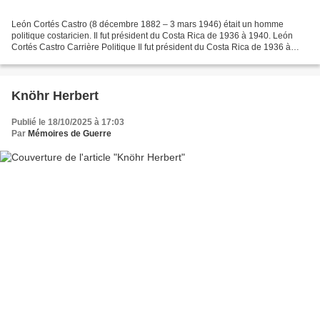
León Cortés Castro (8 décembre 1882 – 3 mars 1946) était un homme
politique costaricien. Il fut président du Costa Rica de 1936 à 1940. León
Cortés Castro Carrière Politique Il fut président du Costa Rica de 1936 à
1940. Durant son mandat, il introduisit...
Knöhr Herbert
Publié le 18/10/2025 à 17:03
Par
Mémoires de Guerre