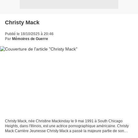
Christy Mack
Publié le 18/10/2025 à 20:46
Par
Mémoires de Guerre
Christy Mack, née Christine Mackinday le 9 mai 1991 à South Chicago
Heights, dans l'Illinois, est une actrice pornographique américaine. Christy
Mack Carrière Jeunesse Christy Mack a passé la majeure partie de son
enfance à Edinburgh, dans l'Indiana....