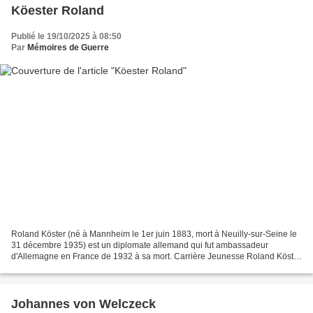
Köester Roland
Publié le 19/10/2025 à 08:50
Par
Mémoires de Guerre
Roland Köster (né à Mannheim le 1er juin 1883, mort à Neuilly-sur-Seine le
31 décembre 1935) est un diplomate allemand qui fut ambassadeur
d'Allemagne en France de 1932 à sa mort. Carrière Jeunesse Roland Köster
était le fils du banquier et consul Wilhelm...
Johannes von Welczeck