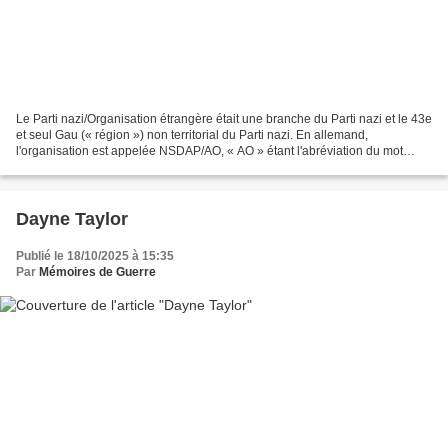
Le Parti nazi/Organisation étrangère était une branche du Parti nazi et le 43e
et seul Gau (« région ») non territorial du Parti nazi. En allemand,
l'organisation est appelée NSDAP/AO, « AO » étant l'abréviation du mot
composé allemand « Auslands-Organisation...
Dayne Taylor
Publié le 18/10/2025 à 15:35
Par
Mémoires de Guerre