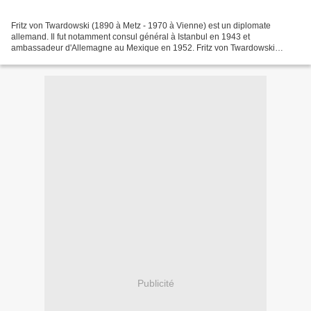
Fritz von Twardowski (1890 à Metz - 1970 à Vienne) est un diplomate
allemand. Il fut notamment consul général à Istanbul en 1943 et
ambassadeur d'Allemagne au Mexique en 1952. Fritz von Twardowski
Carrière Jeunesse Fils du Generalleutnant Heinrich von...
Publicité