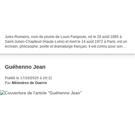
Jules Romains, nom de plume de Louis Farigoule, né le 26 août 1885 à
Saint-Julien-Chapteuil (Haute-Loire) et mort le 14 août 1972 à Paris, est un
écrivain, philosophe, poète et dramaturge français. Il est connu pour son
cycle romanesque Les Hommes de...
Guéhenno Jean
Publié le 17/10/2025 à 20:11
Par
Mémoires de Guerre