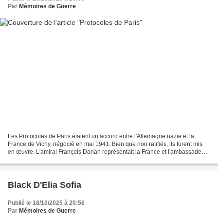
Par
Mémoires de Guerre
Les Protocoles de Paris étaient un accord entre l'Allemagne nazie et la
France de Vichy, négocié en mai 1941. Bien que non ratifiés, ils furent mis
en œuvre. L'amiral François Darlan représentait la France et l'ambassadeur
d'Allemagne en France, Otto...
Black D'Elia Sofia
Publié le 18/10/2025 à 20:56
Par
Mémoires de Guerre