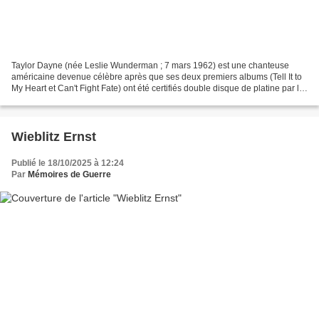
Taylor Dayne (née Leslie Wunderman ; 7 mars 1962) est une chanteuse
américaine devenue célèbre après que ses deux premiers albums (Tell It to
My Heart et Can't Fight Fate) ont été certifiés double disque de platine par la
Recording Industry Association...
Wieblitz Ernst
Publié le 18/10/2025 à 12:24
Par
Mémoires de Guerre