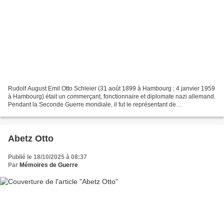
Rudolf August Emil Otto Schleier (31 août 1899 à Hambourg ; 4 janvier 1959
à Hambourg) était un commerçant, fonctionnaire et diplomate nazi allemand.
Pendant la Seconde Guerre mondiale, il fut le représentant de
l'ambassadeur Otto Abetz en France occupée. Photographie...
Abetz Otto
Publié le 18/10/2025 à 08:37
Par
Mémoires de Guerre