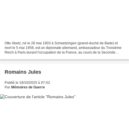
Otto Abetz, né le 26 mai 1903 à Schwetzingen (grand-duché de Bade) et
mort le 5 mai 1958, est un diplomate allemand, ambassadeur du Troisième
Reich à Paris durant l'occupation de la France, au cours de la Seconde
Guerre mondiale. Otto Abetz Carrière Jeunesse...
Romains Jules
Publié le 18/10/2025 à 07:52
Par
Mémoires de Guerre