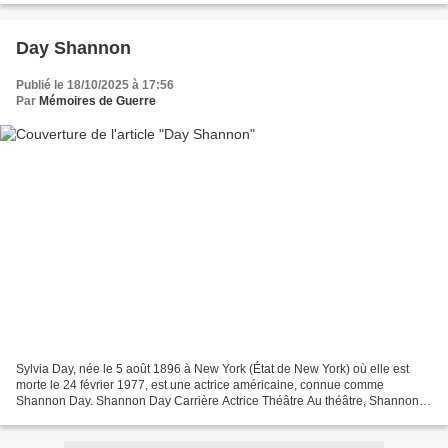
Day Shannon
Publié le 18/10/2025 à 17:56
Par
Mémoires de Guerre
Sylvia Day, née le 5 août 1896 à New York (État de New York) où elle est
morte le 24 février 1977, est une actrice américaine, connue comme
Shannon Day. Shannon Day Carrière Actrice Théâtre Au théâtre, Shannon
Day débute comme Ziegfeld Girl à Broadway...