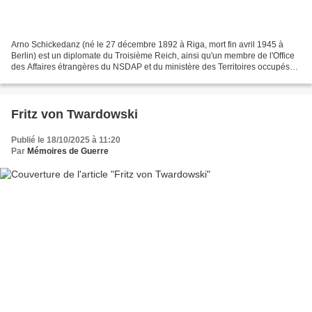
Arno Schickedanz (né le 27 décembre 1892 à Riga, mort fin avril 1945 à
Berlin) est un diplomate du Troisième Reich, ainsi qu'un membre de l'Office
des Affaires étrangères du NSDAP et du ministère des Territoires occupés
de l'Est. Les deux autorités nazies...
Fritz von Twardowski
Publié le 18/10/2025 à 11:20
Par
Mémoires de Guerre