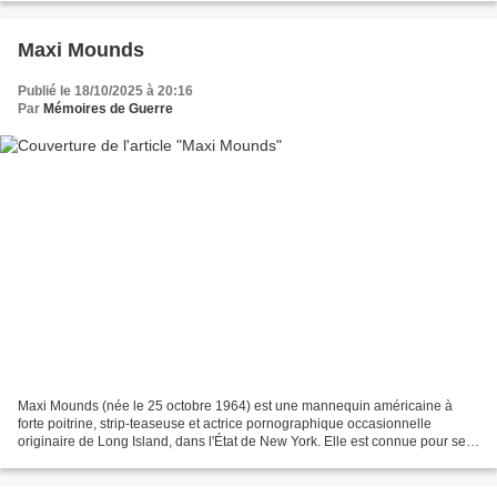
Maxi Mounds
Publié le 18/10/2025 à 20:16
Par
Mémoires de Guerre
Maxi Mounds (née le 25 octobre 1964) est une mannequin américaine à
forte poitrine, strip-teaseuse et actrice pornographique occasionnelle
originaire de Long Island, dans l'État de New York. Elle est connue pour ses
implants mammaires extrêmement volumineux....