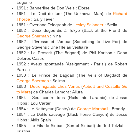
Eugénie
1951 : Bannerline de Don Weis : Éloïse
1951 : Le Droit de tuer (The Unknown Man), de
Richard
Thorpe
: Sally Tever
1951 : Overland Telegraph de
Lesley Selander
: Stella
1952 : Deux dégourdis à Tokyo (Back at the Front) de
George Sherman
: Nina
1952 : L'Ivresse et l'Amour (Something to Live For) de
George Stevens : Une fille au vestiaire
1952 : Le Proscrit (The Brigand) de Phil Karlson : Dona
Dolores Castro
1952 : Aveux spontanés (Assignment - Paris!) de Robert
Parrish
1953 : Le Prince de Bagdad (The Veils of Bagdad) de
George Sherman
: Selima
1953 :
Deux nigauds chez Vénus
(
Abbott and Costello Go
to Mars
) de Charles Lamont : Allura
1954 : Seul contre tous (Rails Into Laramie) de Jesse
Hibbs : Lou Carter
1954 : Le Nettoyeur (Destry) de
George Marshall
: Brandy
1954 : Le Défilé sauvage (Black Horse Canyon) de Jesse
Hibbs : Aldis Spain
1955 : Le Fils de Sinbad (Son of Sinbad) de Ted Tetzlaff :
Kristina