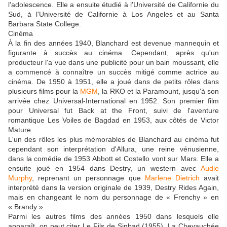
l'adolescence. Elle a ensuite étudié à l'Université de Californie du
Sud, à l'Université de Californie à Los Angeles et au Santa
Barbara State College.
Cinéma
À la fin des années 1940, Blanchard est devenue mannequin et
figurante à succès au cinéma. Cependant, après qu'un
producteur l'a vue dans une publicité pour un bain moussant, elle
a commencé à connaître un succès mitigé comme actrice au
cinéma. De 1950 à 1951, elle a joué dans de petits rôles dans
plusieurs films pour la
MGM
, la RKO et la Paramount, jusqu'à son
arrivée chez Universal-International en 1952. Son premier film
pour Universal fut Back at the Front, suivi de l'aventure
romantique Les Voiles de Bagdad en 1953, aux côtés de Victor
Mature.
L'un des rôles les plus mémorables de Blanchard au cinéma fut
cependant son interprétation d'Allura, une reine vénusienne,
dans la comédie de 1953 Abbott et Costello vont sur Mars. Elle a
ensuite joué en 1954 dans Destry, un western avec
Audie
Murphy
, reprenant un personnage que
Marlene Dietrich
avait
interprété dans la version originale de 1939, Destry Rides Again,
mais en changeant le nom du personnage de « Frenchy » en
« Brandy ».
Parmi les autres films des années 1950 dans lesquels elle
apparaît, on peut citer Le Fils de Sinbad (1955), La Chevauchée