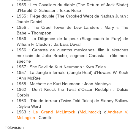
1955 : Les Cavaliers du diable (The Return of Jack Slade)
d'Harold D. Schuster : Texas Rose
1955 : Piège double (The Crooked Web) de Nathan Juran :
Joanie Daniel
1956 : The Cruel Tower de Lew Landers : Mary « The
Babe » Thompson
1956 : La Diligence de la peur (Stagecoach to Fury) de
William F. Claxton : Barbara Duval
1956 : Canasta de cuentos mexicanos, film à sketches
mexicain de Julio Bracho, segment Canasta : rôle non-
spécifié
1957 : She Devil de Kurt Neumann : Kyra Zelas
1957 : La Jungle infernale (Jungle Heat) d'Howard W. Koch
: Ann McRae
1958 : Machete de Kurt Neumann : Jean Montoya
1962 : Don't Knock the Twist d'Oscar Rudolph : Dulcie
Corbin
1963 : Trio de terreur (Twice-Told Tales) de Sidney Salkow
: Sylvia Ward
1963 :
Le Grand McLintock
(
McLintock!
) d'
Andrew V.
McLaglen
: Camille
Télévision