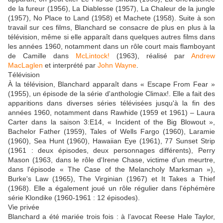
de la fureur (1956), La Diablesse (1957), La Chaleur de la jungle
(1957), No Place to Land (1958) et Machete (1958). Suite à son
travail sur ces films, Blanchard se consacre de plus en plus à la
télévision, même si elle apparaît dans quelques autres films dans
les années 1960, notamment dans un rôle court mais flamboyant
de Camille dans
McLintock!
(1963), réalisé par
Andrew
MacLaglen
et interprété par
John Wayne
.
Télévision
À la télévision, Blanchard apparaît dans « Escape From Fear »
(1955), un épisode de la série d'anthologie Climax!. Elle a fait des
apparitions dans diverses séries télévisées jusqu'à la fin des
années 1960, notamment dans Rawhide (1959 et 1961) – Laura
Carter dans la saison 3:E14, « Incident of the Big Blowout »,
Bachelor Father (1959), Tales of Wells Fargo (1960), Laramie
(1960), Sea Hunt (1960), Hawaiian Eye (1961), 77 Sunset Strip
(1961 : deux épisodes, deux personnages différents), Perry
Mason (1963, dans le rôle d'Irene Chase, victime d'un meurtre,
dans l'épisode « The Case of the Melancholy Marksman »),
Burke's Law (1965), The Virginian (1967) et It Takes a Thief
(1968). Elle a également joué un rôle régulier dans l'éphémère
série Klondike (1960-1961 : 12 épisodes).
Vie privée
Blanchard a été mariée trois fois : à l’avocat Reese Hale Taylor,