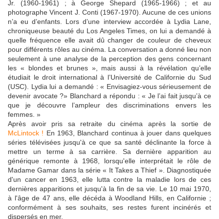
Jr. (1960-1961) ; à George Shepard (1965-1966) ; et au
photographe Vincent J. Conti (1967-1970). Aucune de ces unions
n’a eu d’enfants. Lors d’une interview accordée à Lydia Lane,
chroniqueuse beauté du Los Angeles Times, on lui a demandé à
quelle fréquence elle avait dû changer de couleur de cheveux
pour différents rôles au cinéma. La conversation a donné lieu non
seulement à une analyse de la perception des gens concernant
les « blondes et brunes », mais aussi à la révélation qu’elle
étudiait le droit international à l’Université de Californie du Sud
(USC). Lydia lui a demandé : « Envisagiez-vous sérieusement de
devenir avocate ?» Blanchard a répondu : « Je l’ai fait jusqu’à ce
que je découvre l’ampleur des discriminations envers les
femmes. »
Après avoir pris sa retraite du cinéma après la sortie de
McLintock !
En 1963, Blanchard continua à jouer dans quelques
séries télévisées jusqu'à ce que sa santé déclinante la force à
mettre un terme à sa carrière. Sa dernière apparition au
générique remonte à 1968, lorsqu'elle interprétait le rôle de
Madame Gamar dans la série « It Takes a Thief ». Diagnostiquée
d'un cancer en 1963, elle lutta contre la maladie lors de ces
dernières apparitions et jusqu'à la fin de sa vie. Le 10 mai 1970,
à l'âge de 47 ans, elle décéda à Woodland Hills, en Californie ;
conformément à ses souhaits, ses restes furent incinérés et
dispersés en mer.