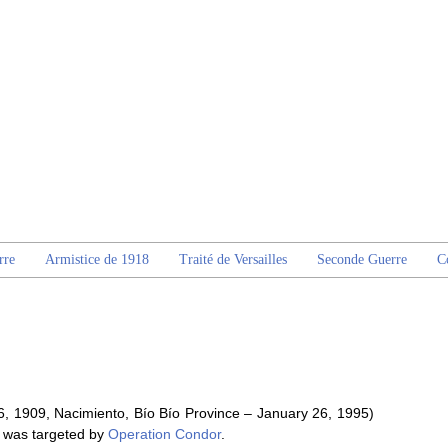
rre
Armistice de 1918
Traité de Versailles
Seconde Guerre
C
 1909, Nacimiento, Bío Bío Province – January 26, 1995)
 was targeted by
Operation Condor
.