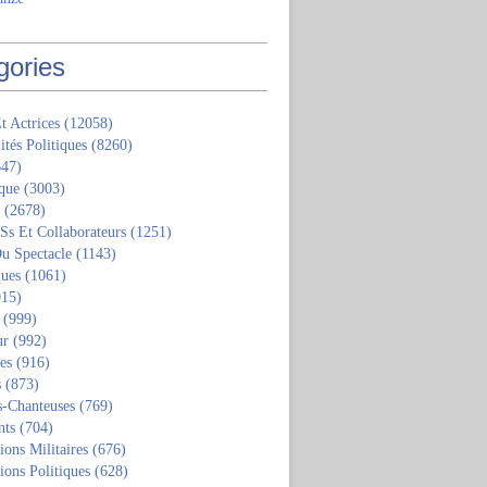
gories
t Actrices
(12058)
ités Politiques
(8260)
47)
que
(3003)
(2678)
 Ss Et Collaborateurs
(1251)
u Spectacle
(1143)
ques
(1061)
15)
(999)
ur
(992)
tes
(916)
s
(873)
s-Chanteuses
(769)
nts
(704)
ions Militaires
(676)
ions Politiques
(628)