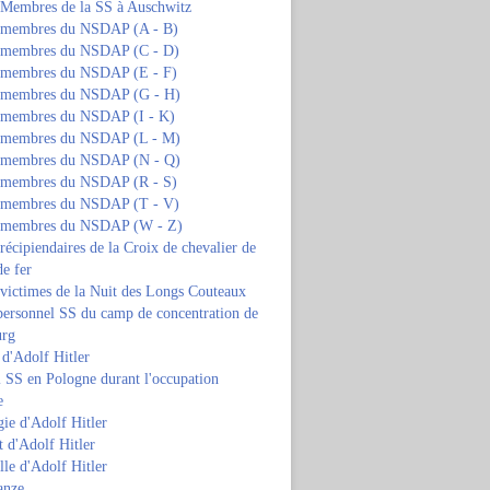
s Membres de la SS à Auschwitz
s membres du NSDAP (A - B)
s membres du NSDAP (C - D)
s membres du NSDAP (E - F)
s membres du NSDAP (G - H)
s membres du NSDAP (I - K)
s membres du NSDAP (L - M)
s membres du NSDAP (N - Q)
s membres du NSDAP (R - S)
s membres du NSDAP (T - V)
s membres du NSDAP (W - Z)
 récipiendaires de la Croix de chevalier de
de fer
 victimes de la Nuit des Longs Couteaux
personnel SS du camp de concentration de
urg
 d'Adolf Hitler
 SS en Pologne durant l'occupation
e
ie d'Adolf Hitler
 d'Adolf Hitler
lle d'Adolf Hitler
anze