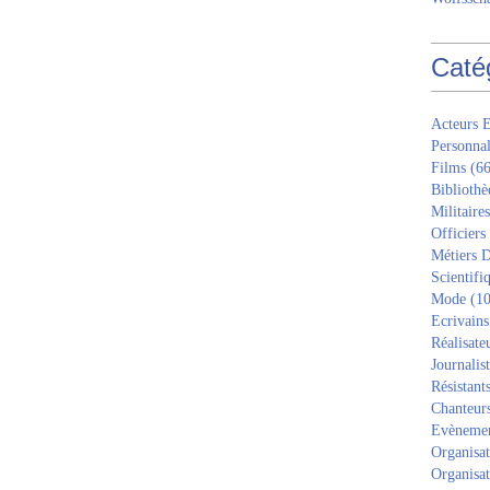
Caté
Acteurs E
Personnal
Films
(66
Bibliothè
Militaires
Officiers
Métiers D
Scientifi
Mode
(10
Ecrivains
Réalisate
Journalis
Résistant
Chanteur
Evèneme
Organisat
Organisat