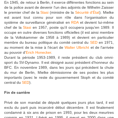
En 1945, de retour à Berlin, il exerce différentes fonctions au sein
de la police avant de devenir l'un des adjoints de Wilhelm Zaisser
le premier chef de la
Stasi
(ministre de la
Sécurité d'État
). Mielke
est avant tout connu pour son rôle dans l'organisation du
système de surveillance généralisé en
RDA
et devient lui-même
chef de la
Stasi
en 1957, poste qu'il occupera jusqu'en 1989. Il
occupe en outre diverses fonctions officielles (il est ainsi membre
de la Volkskammer de 1958 à 1989) et devient en particulier
membre du bureau politique du comité central du
SED
en 1971,
au moment de la mise à l'écart de
Walter Ulbricht
et de l'arrivée
au pouvoir d'
Erich Honecker
.
Durant la période 1953-1989, il reste président du club omni-
sport du SV-Dynamo. Il est désigné aussi président d'honneur du
BFC. En novembre 1989, dans les jours qui précèdent la chute
du mur de Berlin, Mielke démissionne de ses postes les plus
importants (avec le reste du gouvernement Stoph et du comité
central du
SED
).
Fin de carrière
Privé de son mandat de député quelques jours plus tard, il est
exclu du parti puis incarcéré début décembre. Il est finalement
condamné à six ans de prison en 1993, pour les deux meurtres
commis en 1931. Libéré en 1995, il meurt en 2000 dans une