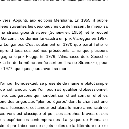
 vers, Appunti, aux éditions Meridiana. En 1955, il publie
nées suivantes les deux œuvres qui définissent le mieux sa
na strana gioia di vivere (Scheiwiller, 1956), et le recueil
 Garzanti ; ce dernier lui vaudra un prix Viareggio en 1957.
hez Longanesi. C'est seulement en 1970 que parut Tutte le
omprend tous ses poèmes précédents, ainsi que plusieurs
 gagne le prix Fiuggi. En 1976, l'Almanacco dello Specchio
la fin de la même année sort en librairie Stranezze, pour
ier 1977, quelques jours avant sa mort.
 l'amour homosexuel, se présente de manière plutôt simple
de cet amour, que l'on pourrait qualifier d'obsessionnel,
vie. Les garçons qui inondent son chant sont en effet les
voire des anges aux "plumes légères" dont le chant est une
Jamais licencieux, cet amour est alors lumière annonciatrice
ses vers est classique et pur, ses strophes brèves et ses
 des expériences contemporaines. La lyrique de Penna se
te et par l'absence de sujets cultes de la littérature du xxe