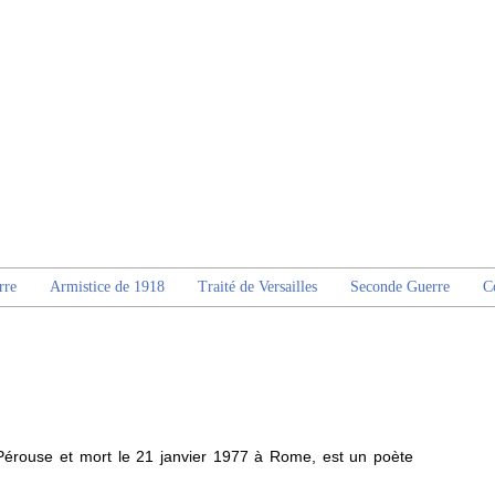
rre
Armistice de 1918
Traité de Versailles
Seconde Guerre
C
Pérouse et mort le 21 janvier 1977 à Rome, est un poète