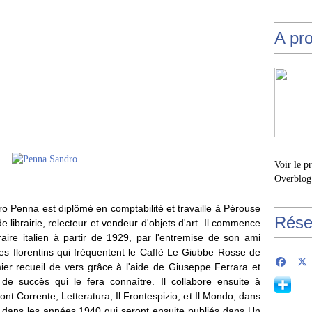
A pr
Voir le p
Overblog
o Penna est diplômé en comptabilité et travaille à Pérouse
Rése
 librairie, relecteur et vendeur d'objets d'art. Il commence
aire italien à partir de 1929, par l'entremise de son ami
tes florentins qui fréquentent le Caffè Le Giubbe Rosse de
ier recueil de vers grâce à l'aide de Giuseppe Ferrara et
de succès qui le fera connaître. Il collabore ensuite à
nt Corrente, Letteratura, Il Frontespizio, et Il Mondo, dans
dans les années 1940 qui seront ensuite publiés dans Un