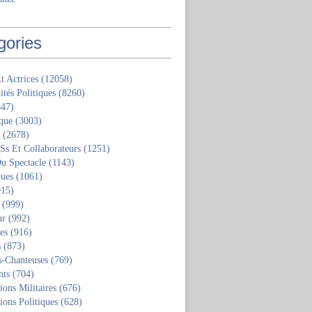
gories
t Actrices
(12058)
ités Politiques
(8260)
47)
que
(3003)
(2678)
 Ss Et Collaborateurs
(1251)
u Spectacle
(1143)
ques
(1061)
15)
(999)
ur
(992)
tes
(916)
s
(873)
s-Chanteuses
(769)
nts
(704)
ions Militaires
(676)
ions Politiques
(628)