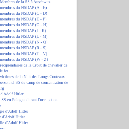
s Membres de la SS à Auschwitz
s membres du NSDAP (A - B)
s membres du NSDAP (C - D)
s membres du NSDAP (E - F)
s membres du NSDAP (G - H)
s membres du NSDAP (I - K)
s membres du NSDAP (L - M)
s membres du NSDAP (N - Q)
s membres du NSDAP (R - S)
s membres du NSDAP (T - V)
s membres du NSDAP (W - Z)
 récipiendaires de la Croix de chevalier de
de fer
 victimes de la Nuit des Longs Couteaux
personnel SS du camp de concentration de
urg
 d'Adolf Hitler
 SS en Pologne durant l'occupation
e
ie d'Adolf Hitler
 d'Adolf Hitler
lle d'Adolf Hitler
anze