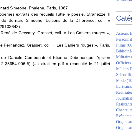
ernard Simeone, Phalène, Paris, 1987
poèmes extraits des recueils Tutte le poesie, Stranezze, Il
Caté
n de Bernard Simeone, Éditions de la Différence, coll. «
729103643)
 René de Ceccatty, Grasset, coll. « Les Cahiers rouges »,
Acteurs E
Personnal
e Fernandez, Grasset, coll. « Les Cahiers rouges », Paris,
Films
(66
Bibliothè
Militaires
 de Daniele Comberiati et Etienne Dobenesque, Ypsilon
Officiers
-2-35654-006-5) (« extrait en pdf » (consulté le 21 juillet
Métiers D
Scientifi
Mode
(10
Ecrivains
Réalisate
Journalis
Résistant
Chanteur
Evèneme
Organisat
Organisat