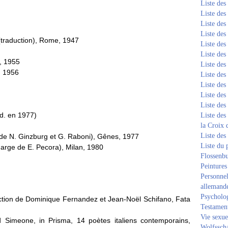
Liste de
Liste de
Liste de
Liste de
 (traduction), Rome, 1947
Liste de
Liste de
e, 1955
Liste de
, 1956
Liste de
Liste de
Liste de
Liste de
éd. en 1977)
Liste des
la Croix 
Liste des
e de N. Ginzburg et G. Raboni), Gênes, 1977
Liste du 
arge de E. Pecora), Milan, 1980
Flossenb
Peintures
Personnel
allemand
Psycholog
uction de Dominique Fernandez et Jean-Noël Schifano, Fata
Testament
Vie sexue
 Simeone, in Prisma, 14 poètes italiens contemporains,
Wolfssch