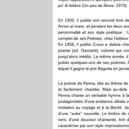
po' di febbre (Un peu de fièvre, 1973).
En 1950, il publie son second livre de
Arrivo al mare, et pendant les deux an
personnalité et son style poétique : U
complet de ses Poésies, chez l'éditeur
En 1958, il publie Croce e delizia c
poesie (ed. Garzanti), volume qui c
jusqu'alors inédits. La même année, il
publie quelques-uns de ses poèmes. À 
lequel il gagne le prix Bagutta en janv
La poésie de Penna, liée au thème de
et facilement chantée. Mais au-delà 
Penna chante un véritable hymne à la 
protagonistes d'une existence idéale 
invitation au voyage et à la liberté. 
d'une "aube" nouvelle. Le timbre de 
vers, d'une douceur chantante, loin
caractérise par son style impressionnis