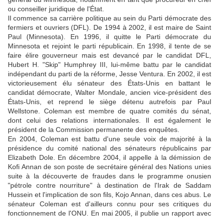
ou conseiller juridique de l'État.
Il commence sa carrière politique au sein du Parti démocrate des
fermiers et ouvriers (DFL). De 1994 à 2002, il est maire de Saint
Paul (Minnesota). En 1996, il quitte le Parti démocrate du
Minnesota et rejoint le parti républicain. En 1998, il tente de se
faire élire gouverneur mais est devancé par le candidat DFL,
Hubert H. "Skip" Humphrey III, lui-même battu par le candidat
indépendant du parti de la réforme, Jesse Ventura. En 2002, il est
victorieusement élu sénateur des États-Unis en battant le
candidat démocrate, Walter Mondale, ancien vice-président des
États-Unis, et reprend le siège détenu autrefois par Paul
Wellstone. Coleman est membre de quatre comités du sénat,
dont celui des relations internationales. Il est également le
président de la Commission permanente des enquêtes.
En 2004, Coleman est battu d'une seule voix de majorité à la
présidence du comité national des sénateurs républicains par
Elizabeth Dole. En décembre 2004, il appelle à la démission de
Kofi Annan de son poste de secrétaire général des Nations unies
suite à la découverte de fraudes dans le programme onusien
"pétrole contre nourriture" à destination de l'Irak de Saddam
Hussein et l'implication de son fils, Kojo Annan, dans ces abus. Le
sénateur Coleman est d'ailleurs connu pour ses critiques du
fonctionnement de l'ONU. En mai 2005, il publie un rapport avec