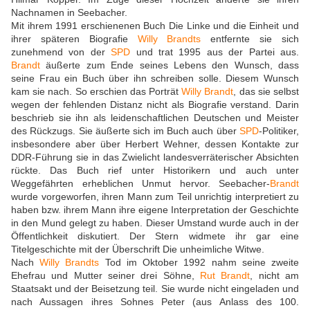
Nachnamen in Seebacher.
Mit ihrem 1991 erschienenen Buch Die Linke und die Einheit und
ihrer späteren Biografie
Willy Brandts
entfernte sie sich
zunehmend von der
SPD
und trat 1995 aus der Partei aus.
Brandt
äußerte zum Ende seines Lebens den Wunsch, dass
seine Frau ein Buch über ihn schreiben solle. Diesem Wunsch
kam sie nach. So erschien das Porträt
Willy Brandt
, das sie selbst
wegen der fehlenden Distanz nicht als Biografie verstand. Darin
beschrieb sie ihn als leidenschaftlichen Deutschen und Meister
des Rückzugs. Sie äußerte sich im Buch auch über
SPD
-Politiker,
insbesondere aber über Herbert Wehner, dessen Kontakte zur
DDR-Führung sie in das Zwielicht landesverräterischer Absichten
rückte. Das Buch rief unter Historikern und auch unter
Weggefährten erheblichen Unmut hervor. Seebacher-
Brandt
wurde vorgeworfen, ihren Mann zum Teil unrichtig interpretiert zu
haben bzw. ihrem Mann ihre eigene Interpretation der Geschichte
in den Mund gelegt zu haben. Dieser Umstand wurde auch in der
Öffentlichkeit diskutiert. Der Stern widmete ihr gar eine
Titelgeschichte mit der Überschrift Die unheimliche Witwe.
Nach
Willy Brandts
Tod im Oktober 1992 nahm seine zweite
Ehefrau und Mutter seiner drei Söhne,
Rut Brandt
, nicht am
Staatsakt und der Beisetzung teil. Sie wurde nicht eingeladen und
nach Aussagen ihres Sohnes Peter (aus Anlass des 100.