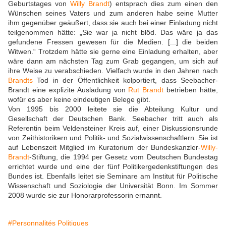
Geburtstages von
Willy Brandt
) entsprach dies zum einen den
Wünschen seines Vaters und zum anderen habe seine Mutter
ihm gegenüber geäußert, dass sie auch bei einer Einladung nicht
teilgenommen hätte: „Sie war ja nicht blöd. Das wäre ja das
gefundene Fressen gewesen für die Medien. [...] die beiden
Witwen.“ Trotzdem hätte sie gerne eine Einladung erhalten, aber
wäre dann am nächsten Tag zum Grab gegangen, um sich auf
ihre Weise zu verabschieden. Vielfach wurde in den Jahren nach
Brandts
Tod in der Öffentlichkeit kolportiert, dass Seebacher-
Brandt eine explizite Ausladung von
Rut Brandt
betrieben hätte,
wofür es aber keine eindeutigen Belege gibt.
Von 1995 bis 2000 leitete sie die Abteilung Kultur und
Gesellschaft der Deutschen Bank. Seebacher tritt auch als
Referentin beim Veldensteiner Kreis auf, einer Diskussionsrunde
von Zeithistorikern und Politik- und Sozialwissenschaftlern. Sie ist
auf Lebenszeit Mitglied im Kuratorium der Bundeskanzler-
Willy-
Brandt
-Stiftung, die 1994 per Gesetz vom Deutschen Bundestag
errichtet wurde und eine der fünf Politikergedenkstiftungen des
Bundes ist. Ebenfalls leitet sie Seminare am Institut für Politische
Wissenschaft und Soziologie der Universität Bonn. Im Sommer
2008 wurde sie zur Honorarprofessorin ernannt.
#Personnalités Politiques