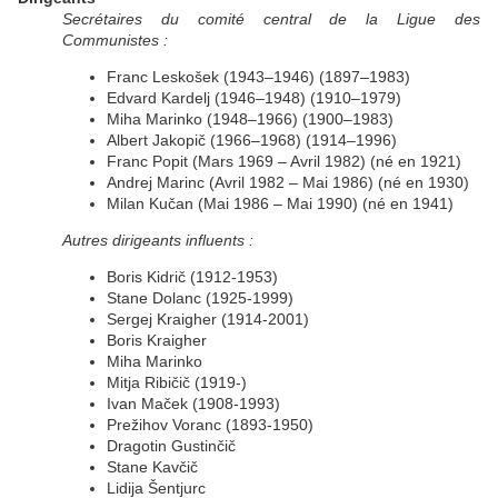
Secrétaires du comité central de la Ligue des
Communistes :
Franc Leskošek (1943–1946) (1897–1983)
Edvard Kardelj (1946–1948) (1910–1979)
Miha Marinko (1948–1966) (1900–1983)
Albert Jakopič (1966–1968) (1914–1996)
Franc Popit (Mars 1969 – Avril 1982) (né en 1921)
Andrej Marinc (Avril 1982 – Mai 1986) (né en 1930)
Milan Kučan (Mai 1986 – Mai 1990) (né en 1941)
Autres dirigeants influents :
Boris Kidrič (1912-1953)
Stane Dolanc (1925-1999)
Sergej Kraigher (1914-2001)
Boris Kraigher
Miha Marinko
Mitja Ribičič (1919-)
Ivan Maček (1908-1993)
Prežihov Voranc (1893-1950)
Dragotin Gustinčič
Stane Kavčič
Lidija Šentjurc