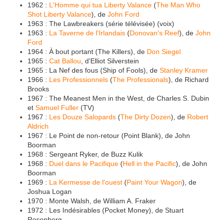
1962 :
L'Homme qui tua Liberty Valance
(
The Man Who
Shot Liberty Valance
), de
John Ford
1963 : The Lawbreakers (série télévisée) (voix)
1963 :
La Taverne de l'Irlandais
(
Donovan's Reef
), de
John
Ford
1964 : À bout portant (The Killers), de
Don Siegel
1965 :
Cat Ballou
, d'Elliot Silverstein
1965 : La Nef des fous (Ship of Fools), de
Stanley Kramer
1966 :
Les Professionnels
(
The Professionals
), de Richard
Brooks
1967 : The Meanest Men in the West, de Charles S. Dubin
et
Samuel Fuller
(TV)
1967 :
Les Douze Salopards
(
The Dirty Dozen
), de
Robert
Aldrich
1967 : Le Point de non-retour (Point Blank), de John
Boorman
1968 : Sergeant Ryker, de Buzz Kulik
1968 :
Duel dans le Pacifique
(
Hell in the Pacific
), de John
Boorman
1969 :
La Kermesse de l'ouest
(
Paint Your Wagon
), de
Joshua Logan
1970 : Monte Walsh, de William A. Fraker
1972 : Les Indésirables (Pocket Money), de Stuart
Rosenberg