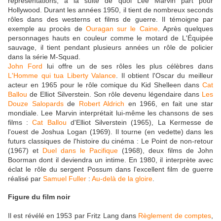
représentations, à la suite de quoi Lee Marvin part pour
Hollywood. Durant les années 1950, il tient de nombreux seconds
rôles dans des westerns et films de guerre. Il témoigne par
exemple au procès de
Ouragan sur le Caine
. Après quelques
personnages hauts en couleur comme le motard de L'Équipée
sauvage, il tient pendant plusieurs années un rôle de policier
dans la série M-Squad.
John Ford
lui offre un de ses rôles les plus célèbres dans
L'Homme qui tua Liberty Valance
. Il obtient l'Oscar du meilleur
acteur en 1965 pour le rôle comique du Kid Shelleen dans
Cat
Ballou
de Elliot Silverstein. Son rôle devenu légendaire dans
Les
Douze Salopards
de
Robert Aldrich
en 1966, en fait une star
mondiale. Lee Marvin interprétait lui-même les chansons de ses
films :
Cat Ballou
d'Elliot Silverstein (1965), La Kermesse de
l'ouest de Joshua Logan (1969). Il tourne (en vedette) dans les
futurs classiques de l'histoire du cinéma : Le Point de non-retour
(1967) et
Duel dans le Pacifique
(1968), deux films de John
Boorman dont il deviendra un intime. En 1980, il interprète avec
éclat le rôle du sergent Possum dans l'excellent film de guerre
réalisé par
Samuel Fuller
:
Au-delà de la gloire
.
Figure du film noir
Il est révélé en 1953 par Fritz Lang dans
Règlement de comptes
,