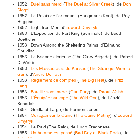
1952 :
Duel sans merci
(
The Duel at Silver Creek
), de
Don
Siegel
1952 : Le Relais de l'or maudit (Hangman's Knot), de Roy
Huggins
1952 : Eight Iron Men, d'
Edward Dmytryk
1953 : L'Expédition du Fort King (Seminole), de Budd
Boetticher
1953 : Down Among the Sheltering Palms, d'Edmund
Goulding
1953 : La Brigade glorieuse (The Glory Brigade), de Robert
D. Webb
1953 :
Les Massacreurs du Kansas
(
The Stranger Wore a
Gun
), d'
André De Toth
1953 :
Règlement de comptes
(
The Big Heat
), de
Fritz
Lang
1953 :
Bataille sans merci
(
Gun Fury
), de
Raoul Walsh
1953 :
L'Équipée sauvage
(
The Wild One
), de László
Benedek
1954 : Gorilla at Large, de Harmon Jones
1954 :
Ouragan sur le Caine
(
The Caine Mutiny
), d'
Edward
Dmytryk
1954 : Le Raid (The Raid), de Hugo Fregonese
1955 :
Un homme est passé
(
Bad Day at Black Rock
), de