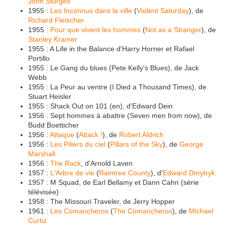
John Sturges
1955 :
Les Inconnus dans la ville
(
Violent Saturday
), de
Richard Fleischer
1955 :
Pour que vivent les hommes
(
Not as a Stranger
), de
Stanley Kramer
1955 : A Life in the Balance d'Harry Horner et Rafael
Portillo
1955 : Le Gang du blues (Pete Kelly's Blues), de Jack
Webb
1955 : La Peur au ventre (I Died a Thousand Times), de
Stuart Heisler
1955 : Shack Out on 101 (en), d'Edward Dein
1956 : Sept hommes à abattre (Seven men from now), de
Budd Boetticher
1956 :
Attaque
(
Attack !
), de
Robert Aldrich
1956 :
Les Piliers du ciel
(
Pillars of the Sky
), de
George
Marshall
1956 :
The Rack
, d'Arnold Laven
1957 :
L'Arbre de vie
(
Raintree County
), d'
Edward Dmytryk
1957 : M Squad, de Earl Bellamy et Dann Cahn (série
télévisée)
1958 : The Missouri Traveler, de Jerry Hopper
1961 :
Les Comancheros
(
The Comancheros
), de
Michael
Curtiz