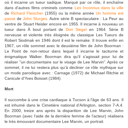
où il incarne un tueur sadique. Marqué par ce rôle, il enchaîne
dans d'autres films criminels comme
Les Inconnus dans la ville
de
Richard Fleischer
(1955) ou la même année
Un homme est
passé
de
John Sturges
. Autre série B spectaculaire : La Peur au
ventre de Stuart Heisler encore en 1955. Il incarne à nouveau un
tueur dans À bout portant de
Don Siegel
en 1964. Série B
nerveuse et violente très éloignée du classique Les Tueurs de
Robert Siodmak en 1946 dont il est le remake. Il trouve enfin en
1967, un rôle sommet avec le deuxième film de John Boorman :
Le Point de non-retour dans lequel il incarne le taciturne et
énigmatique Walker. Boorman dira qu'il s'agissait pour lui de
réaliser "un documentaire sur le visage de Lee Marvin". Après ce
sommet, il ne lui restera plus qu'à décliner ce rôle mythique sur
un mode parodique avec : Carnage (1972) de Michael Ritchie et
Canicule d'Yves Boisset (1984).
Mort
Il succombe à une crise cardiaque à Tucson à l'âge de 63 ans. Il
est inhumé dans le Cimetière national d'Arlington, section 7-A.4.
En 2000, treize ans après la disparition de Lee Marvin, John
Boorman (avec l'aide de la dernière femme de l'acteur) réalisera
le très émouvant documentaire Lee Marvin, un portrait.