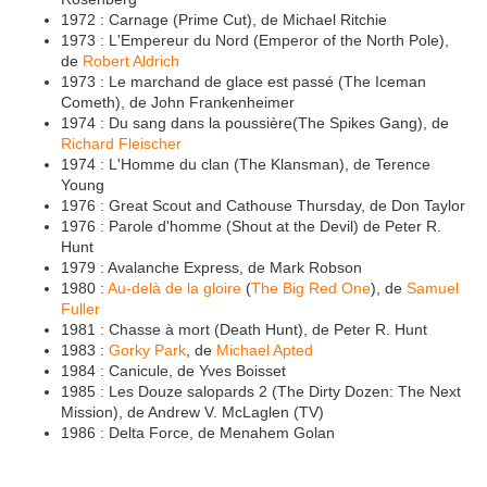
1972 : Carnage (Prime Cut), de Michael Ritchie
1973 : L'Empereur du Nord (Emperor of the North Pole),
de
Robert Aldrich
1973 : Le marchand de glace est passé (The Iceman
Cometh), de John Frankenheimer
1974 : Du sang dans la poussière(The Spikes Gang), de
Richard Fleischer
1974 : L'Homme du clan (The Klansman), de Terence
Young
1976 : Great Scout and Cathouse Thursday, de Don Taylor
1976 : Parole d'homme (Shout at the Devil) de Peter R.
Hunt
1979 : Avalanche Express, de Mark Robson
1980 :
Au-delà de la gloire
(
The Big Red One
), de
Samuel
Fuller
1981 : Chasse à mort (Death Hunt), de Peter R. Hunt
1983 :
Gorky Park
, de
Michael Apted
1984 : Canicule, de Yves Boisset
1985 : Les Douze salopards 2 (The Dirty Dozen: The Next
Mission), de Andrew V. McLaglen (TV)
1986 : Delta Force, de Menahem Golan