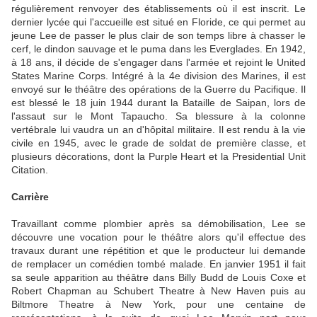
régulièrement renvoyer des établissements où il est inscrit. Le
dernier lycée qui l'accueille est situé en Floride, ce qui permet au
jeune Lee de passer le plus clair de son temps libre à chasser le
cerf, le dindon sauvage et le puma dans les Everglades. En 1942,
à 18 ans, il décide de s'engager dans l'armée et rejoint le United
States Marine Corps. Intégré à la 4e division des Marines, il est
envoyé sur le théâtre des opérations de la Guerre du Pacifique. Il
est blessé le 18 juin 1944 durant la Bataille de Saipan, lors de
l'assaut sur le Mont Tapaucho. Sa blessure à la colonne
vertébrale lui vaudra un an d'hôpital militaire. Il est rendu à la vie
civile en 1945, avec le grade de soldat de première classe, et
plusieurs décorations, dont la Purple Heart et la Presidential Unit
Citation.
Carrière
Travaillant comme plombier après sa démobilisation, Lee se
découvre une vocation pour le théâtre alors qu'il effectue des
travaux durant une répétition et que le producteur lui demande
de remplacer un comédien tombé malade. En janvier 1951 il fait
sa seule apparition au théâtre dans Billy Budd de Louis Coxe et
Robert Chapman au Schubert Theatre à New Haven puis au
Biltmore Theatre à New York, pour une centaine de