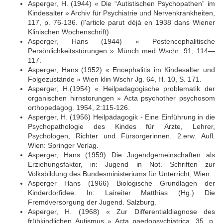
Asperger, H. (1944) « Die “Autistischen Psychopathen” im
Kindesalter » Archiv für Psychiatrie und Nervenkrankheiten,
117, p. 76-136. (l'article parut déjà en 1938 dans Wiener
Klinischen Wochenschrift)
Asperger, Hans (1944) « Postencephalitische
Persönlichkeitsstörungen » Münch med Wschr. 91, 114—
117.
Asperger, Hans (1952) « Encephalitis im Kindesalter und
Folgezustände » Wien klin Wschr Jg. 64, H. 10, S. 171.
Asperger, H.(1954) « Heilpadagogische problematik der
organischen hirnstorungen » Acta psychother psychosom
orthopedagog. 1954, 2:115-126.
Asperger, H. (1956) Heilpädagogik - Eine Einführung in die
Psychopathologie des Kindes für Ärzte, Lehrer,
Psychologen, Richter und Fürsorgerinnen. 2.erw. Aufl.
Wien: Springer Verlag.
Asperger, Hans (1959) Die Jugendgemeinschaften als
Erziehungsfaktor, in: Jugend in Not. Schriften zur
Volksbildung des Bundesministeriums für Unterricht, Wien.
Asperger Hans (1966) Biologische Grundlagen der
Kinderdorfidee. In: Laireiter Matthias (Hg.) Die
Fremdversorgung der Jugend. Salzburg.
Asperger, H. (1968) « Zur Differentialdiagnose des
frühkindlichen Autismus » Acta paedopsychiatrica, 35, p.