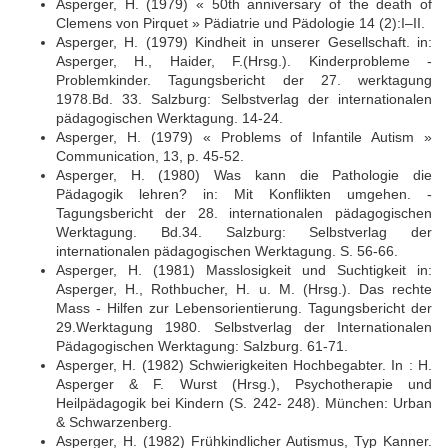
Asperger, H. (1979) « 50th anniversary of the death of
Clemens von Pirquet » Pädiatrie und Pädologie 14 (2):I–II.
Asperger, H. (1979) Kindheit in unserer Gesellschaft. in:
Asperger, H., Haider, F.(Hrsg.). Kinderprobleme -
Problemkinder. Tagungsbericht der 27. werktagung
1978.Bd. 33. Salzburg: Selbstverlag der internationalen
pädagogischen Werktagung. 14-24.
Asperger, H. (1979) « Problems of Infantile Autism »
Communication, 13, p. 45-52.
Asperger, H. (1980) Was kann die Pathologie die
Pädagogik lehren? in: Mit Konflikten umgehen. -
Tagungsbericht der 28. internationalen pädagogischen
Werktagung. Bd.34. Salzburg: Selbstverlag der
internationalen pädagogischen Werktagung. S. 56-66.
Asperger, H. (1981) Masslosigkeit und Suchtigkeit in:
Asperger, H., Rothbucher, H. u. M. (Hrsg.). Das rechte
Mass - Hilfen zur Lebensorientierung. Tagungsbericht der
29.Werktagung 1980. Selbstverlag der Internationalen
Pädagogischen Werktagung: Salzburg. 61-71.
Asperger, H. (1982) Schwierigkeiten Hochbegabter. In : H.
Asperger & F. Wurst (Hrsg.), Psychotherapie und
Heilpädagogik bei Kindern (S. 242- 248). München: Urban
& Schwarzenberg.
Asperger, H. (1982) Frühkindlicher Autismus, Typ Kanner.