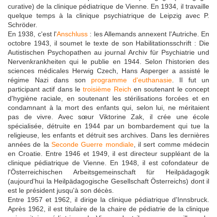
curative) de la clinique pédiatrique de Vienne. En 1934, il travaille
quelque temps à la clinique psychiatrique de Leipzig avec P.
Schröder.
En 1938, c'est l'
Anschluss
: les Allemands annexent l'Autriche. En
octobre 1943, il soumet le texte de son Habilitationsschrift : Die
Autistischen Psychopathen au journal Archiv für Psychiatrie und
Nervenkrankheiten qui le publie en 1944. Selon l'historien des
sciences médicales Herwig Czech, Hans Asperger a assisté le
régime Nazi dans son
programme d'euthanasie
. Il fut un
participant actif dans le
troisième Reich
en soutenant le concept
d'hygiène raciale, en soutenant les stérilisations forcées et en
condamnant à la mort des enfants qui, selon lui, ne méritaient
pas de vivre. Avec sœur Viktorine Zak, il crée une école
spécialisée, détruite en 1944 par un bombardement qui tue la
religieuse, les enfants et détruit ses archives. Dans les dernières
années de la
Seconde Guerre mondiale
, il sert comme médecin
en Croatie. Entre 1946 et 1949, il est directeur suppléant de la
clinique pédiatrique de Vienne. En 1948, il est cofondateur de
l'Österreichischen Arbeitsgemeinschaft für Heilpädagogik
(aujourd'hui la Heilpädagogische Gesellschaft Österreichs) dont il
est le président jusqu'à son décès.
Entre 1957 et 1962, il dirige la clinique pédiatrique d'Innsbruck.
Après 1962, il est titulaire de la chaire de pédiatrie de la clinique