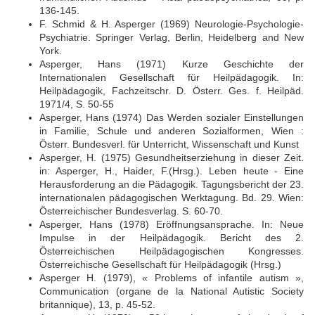
136-145.
F. Schmid & H. Asperger (1969) Neurologie-Psychologie-
Psychiatrie. Springer Verlag, Berlin, Heidelberg and New
York.
Asperger, Hans (1971) Kurze Geschichte der
Internationalen Gesellschaft für Heilpädagogik. In:
Heilpädagogik, Fachzeitschr. D. Österr. Ges. f. Heilpäd.
1971/4, S. 50-55
Asperger, Hans (1974) Das Werden sozialer Einstellungen
in Familie, Schule und anderen Sozialformen, Wien :
Österr. Bundesverl. für Unterricht, Wissenschaft und Kunst
Asperger, H. (1975) Gesundheitserziehung in dieser Zeit.
in: Asperger, H., Haider, F.(Hrsg.). Leben heute - Eine
Herausforderung an die Pädagogik. Tagungsbericht der 23.
internationalen pädagogischen Werktagung. Bd. 29. Wien:
Österreichischer Bundesverlag. S. 60-70.
Asperger, Hans (1978) Eröffnungsansprache. In: Neue
Impulse in der Heilpädagogik. Bericht des 2.
Österreichischen Heilpädagogischen Kongresses.
Österreichische Gesellschaft für Heilpädagogik (Hrsg.)
Asperger H. (1979), « Problems of infantile autism »,
Communication (organe de la National Autistic Society
britannique), 13, p. 45-52.