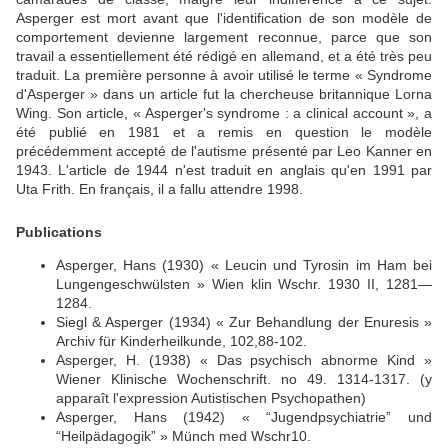
Asperger est mort avant que l'identification de son modèle de
comportement devienne largement reconnue, parce que son
travail a essentiellement été rédigé en allemand, et a été très peu
traduit. La première personne à avoir utilisé le terme « Syndrome
d'Asperger » dans un article fut la chercheuse britannique Lorna
Wing. Son article, « Asperger's syndrome : a clinical account », a
été publié en 1981 et a remis en question le modèle
précédemment accepté de l'autisme présenté par Leo Kanner en
1943. L'article de 1944 n'est traduit en anglais qu'en 1991 par
Uta Frith. En français, il a fallu attendre 1998.
Publications
Asperger, Hans (1930) « Leucin und Tyrosin im Ham bei
Lungengeschwülsten » Wien klin Wschr. 1930 II, 1281—
1284.
Siegl & Asperger (1934) « Zur Behandlung der Enuresis »
Archiv für Kinderheilkunde, 102,88-102.
Asperger, H. (1938) « Das psychisch abnorme Kind »
Wiener Klinische Wochenschrift. no 49. 1314-1317. (y
apparaît l'expression Autistischen Psychopathen)
Asperger, Hans (1942) « “Jugendpsychiatrie” und
“Heilpädagogik” » Münch med Wschr10.