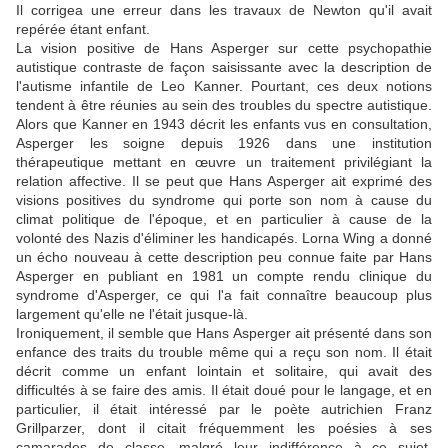
Il corrigea une erreur dans les travaux de Newton qu'il avait
repérée étant enfant.
La vision positive de Hans Asperger sur cette psychopathie
autistique contraste de façon saisissante avec la description de
l'autisme infantile de Leo Kanner. Pourtant, ces deux notions
tendent à être réunies au sein des troubles du spectre autistique.
Alors que Kanner en 1943 décrit les enfants vus en consultation,
Asperger les soigne depuis 1926 dans une institution
thérapeutique mettant en œuvre un traitement privilégiant la
relation affective. Il se peut que Hans Asperger ait exprimé des
visions positives du syndrome qui porte son nom à cause du
climat politique de l'époque, et en particulier à cause de la
volonté des Nazis d'éliminer les handicapés. Lorna Wing a donné
un écho nouveau à cette description peu connue faite par Hans
Asperger en publiant en 1981 un compte rendu clinique du
syndrome d'Asperger, ce qui l'a fait connaître beaucoup plus
largement qu'elle ne l'était jusque-là.
Ironiquement, il semble que Hans Asperger ait présenté dans son
enfance des traits du trouble même qui a reçu son nom. Il était
décrit comme un enfant lointain et solitaire, qui avait des
difficultés à se faire des amis. Il était doué pour le langage, et en
particulier, il était intéressé par le poète autrichien Franz
Grillparzer, dont il citait fréquemment les poésies à ses
camarades de classe, malgré leur indifférence à ce sujet.