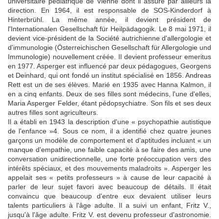
universitaire pédiatrique de Vienne dont il assure par ailleurs la
direction. En 1964, il est responsable de SOS-Kinderdorf à
Hinterbrühl. La même année, il devient président de
l'Internationalen Gesellschaft für Heilpädagogik. Le 8 mai 1971, il
devient vice-président de la Société autrichienne d'allergologie et
d'immunologie (Österreichischen Gesellschaft für Allergologie und
Immunologie) nouvellement créée. Il devient professeur emeritus
en 1977. Asperger est influencé par deux pédagogues, Georgens
et Deinhard, qui ont fondé un institut spécialisé en 1856. Andreas
Rett est un de ses élèves. Marié en 1935 avec Hanna Kalmon, il
en a cinq enfants. Deux de ses filles sont médecins, l'une d'elles,
Maria Asperger Felder, étant pédopsychiatre. Son fils et ses deux
autres filles sont agriculteurs.
Il a établi en 1943 la description d'une « psychopathie autistique
de l'enfance »4. Sous ce nom, il a identifié chez quatre jeunes
garçons un modèle de comportement et d'aptitudes incluant « un
manque d'empathie, une faible capacité à se faire des amis, une
conversation unidirectionnelle, une forte préoccupation vers des
intérêts spéciaux, et des mouvements maladroits ». Asperger les
appelait ses « petits professeurs » à cause de leur capacité à
parler de leur sujet favori avec beaucoup de détails. Il était
convaincu que beaucoup d'entre eux devaient utiliser leurs
talents particuliers à l'âge adulte. Il a suivi un enfant, Fritz V.,
jusqu'à l'âge adulte. Fritz V. est devenu professeur d'astronomie.