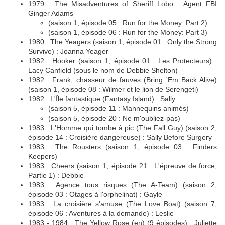
1979 : The Misadventures of Sheriff Lobo : Agent FBI
Ginger Adams
(saison 1, épisode 05 : Run for the Money: Part 2)
(saison 1, épisode 06 : Run for the Money: Part 3)
1980 : The Yeagers (saison 1, épisode 01 : Only the Strong
Survive) : Joanna Yeager
1982 : Hooker (saison 1, épisode 01 : Les Protecteurs) :
Lacy Canfield (sous le nom de Debbie Shelton)
1982 : Frank, chasseur de fauves (Bring 'Em Back Alive)
(saison 1, épisode 08 : Wilmer et le lion de Serengeti)
1982 : L'Île fantastique (Fantasy Island) : Sally
(saison 5, épisode 11 : Mannequins animés)
(saison 5, épisode 20 : Ne m'oubliez-pas)
1983 : L'Homme qui tombe à pic (The Fall Guy) (saison 2,
épisode 14 : Croisière dangereuse) : Sally Before Surgery
1983 : The Rousters (saison 1, épisode 03 : Finders
Keepers)
1983 : Cheers (saison 1, épisode 21 : L'épreuve de force,
Partie 1) : Debbie
1983 : Agence tous risques (The A-Team) (saison 2,
épisode 03 : Otages à l'orphelinat) : Gayle
1983 : La croisière s'amuse (The Love Boat) (saison 7,
épisode 06 : Aventures à la demande) : Leslie
1983 - 1984 : The Yellow Rose (en) (9 épisodes) : Juliette