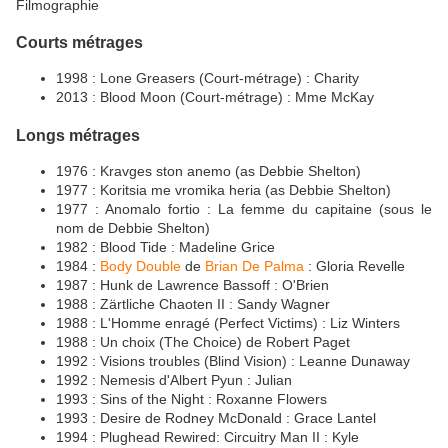
Filmographie
Courts métrages
1998 : Lone Greasers (Court-métrage) : Charity
2013 : Blood Moon (Court-métrage) : Mme McKay
Longs métrages
1976 : Kravges ston anemo (as Debbie Shelton)
1977 : Koritsia me vromika heria (as Debbie Shelton)
1977 : Anomalo fortio : La femme du capitaine (sous le
nom de Debbie Shelton)
1982 : Blood Tide : Madeline Grice
1984 :
Body Double
de
Brian De Palma
: Gloria Revelle
1987 : Hunk de Lawrence Bassoff : O'Brien
1988 : Zärtliche Chaoten II : Sandy Wagner
1988 : L'Homme enragé (Perfect Victims) : Liz Winters
1988 : Un choix (The Choice) de Robert Paget
1992 : Visions troubles (Blind Vision) : Leanne Dunaway
1992 : Nemesis d'Albert Pyun : Julian
1993 : Sins of the Night : Roxanne Flowers
1993 : Desire de Rodney McDonald : Grace Lantel
1994 : Plughead Rewired: Circuitry Man II : Kyle