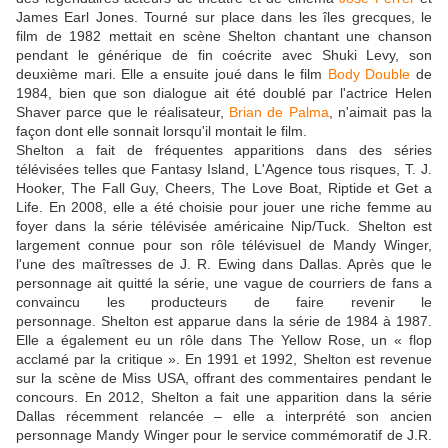
James Earl Jones. Tourné sur place dans les îles grecques, le
film de 1982 mettait en scène Shelton chantant une chanson
pendant le générique de fin coécrite avec Shuki Levy, son
deuxième mari. Elle a ensuite joué dans le film
Body Double
de
1984, bien que son dialogue ait été doublé par l'actrice Helen
Shaver parce que le réalisateur,
Brian de Palma
, n'aimait pas la
façon dont elle sonnait lorsqu'il montait le film.
Shelton a fait de fréquentes apparitions dans des séries
télévisées telles que Fantasy Island, L'Agence tous risques, T. J.
Hooker, The Fall Guy, Cheers, The Love Boat, Riptide et Get a
Life. En 2008, elle a été choisie pour jouer une riche femme au
foyer dans la série télévisée américaine Nip/Tuck. Shelton est
largement connue pour son rôle télévisuel de Mandy Winger,
l'une des maîtresses de J. R. Ewing dans Dallas. Après que le
personnage ait quitté la série, une vague de courriers de fans a
convaincu les producteurs de faire revenir le
personnage. Shelton est apparue dans la série de 1984 à 1987.
Elle a également eu un rôle dans The Yellow Rose, un « flop
acclamé par la critique ». En 1991 et 1992, Shelton est revenue
sur la scène de Miss USA, offrant des commentaires pendant le
concours. En 2012, Shelton a fait une apparition dans la série
Dallas récemment relancée – elle a interprété son ancien
personnage Mandy Winger pour le service commémoratif de J.R.