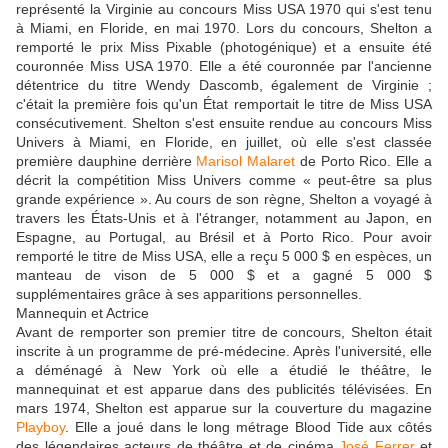
représenté la Virginie au concours Miss USA 1970 qui s'est tenu
à Miami, en Floride, en mai 1970. Lors du concours, Shelton a
remporté le prix Miss Pixable (photogénique) et a ensuite été
couronnée Miss USA 1970. Elle a été couronnée par l'ancienne
détentrice du titre Wendy Dascomb, également de Virginie ;
c'était la première fois qu'un État remportait le titre de Miss USA
consécutivement. Shelton s'est ensuite rendue au concours Miss
Univers à Miami, en Floride, en juillet, où elle s'est classée
première dauphine derrière
Marisol Malaret
de Porto Rico. Elle a
décrit la compétition Miss Univers comme « peut-être sa plus
grande expérience ». Au cours de son règne, Shelton a voyagé à
travers les États-Unis et à l'étranger, notamment au Japon, en
Espagne, au Portugal, au Brésil et à Porto Rico. Pour avoir
remporté le titre de Miss USA, elle a reçu 5 000 $ en espèces, un
manteau de vison de 5 000 $ et a gagné 5 000 $
supplémentaires grâce à ses apparitions personnelles.
Mannequin et Actrice
Avant de remporter son premier titre de concours, Shelton était
inscrite à un programme de pré-médecine. Après l'université, elle
a déménagé à New York où elle a étudié le théâtre, le
mannequinat et est apparue dans des publicités télévisées. En
mars 1974, Shelton est apparue sur la couverture du magazine
Playboy
. Elle a joué dans le long métrage Blood Tide aux côtés
des légendaires acteurs de théâtre et de cinéma
José Ferrer
et