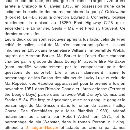
sous le nom de Kate, est chargée de blanchir l'argent. Arthur est
arrêté à Chicago le 8 janvier 1935, en possession d'une carte
indiquant la cachette des autres membres du gang à Ocklawaha
(Floride). Le FBI, sous la direction Edward J. Connelley, localise
rapidement la maison au 13250 East Highway C-25 qu'ils
encerclent le 16 janvier. Seuls « Ma » et Fred s'y trouvent. Ce
dernier ouvre le feu.
Leurs deux corps sont retrouvés après la fusillade, celui de Fred
criblé de balles, celui de Ma n'en comportant qu'une. Ils sont
inhumés en 1935 dans le cimetière Williams Timberhill de Welch,
auprès de Herman Barker. Ma Barker fait l'objet d'une chanson
chantée par le groupe de disco Boney M. avec le titre Ma Baker
(nom modifié volontairement par le compositeur pour des
questions de sonorité). Elle a aussi clairement inspiré le
personnage de Ma Dalton des albums de Lucky Luke et celui de
Ma Rapetou des Rapetou apparaissant pour la première fois en
novembre 1951 dans l'histoire Donald et l'Auto-défense (Terror of
the Beagle Boys) parue dans la revue Walt Disney's Comics and
Stories #134. Elle inspire également, avec son gang, le gang et le
personnage de Ma Grissom dans le roman de James Hadley
Chase, Pas d'orchidées pour Miss Blandish (1939), adapté
notamment au cinéma par Robert Aldrich en 1971, et le
personnage de Ma Webster, dans le roman Person in Hiding,
attribué à
J. Edgar Hoover
et adapté au cinéma par James