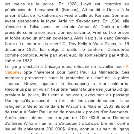
les mains de la police. En 1928, Lloyd est incarcéré au
pénitencier de Leavenworth (Kansas), Arthur dit « Doc » à la
prison d’État de l'Oklahoma et Fred à celle du Kansas. Son mari
ayant abandonné le foyer, Arrie vit d'expédients. En 1930, elle
s'installe à Tulsa avec un certain Arthur W. Dunlop qu'elle
présente comme son mari. L'année suivante, Fred sort de prison
et fonde avec un ancien co-détenu, Alvin Karpis, le gang Barker-
Karpis. Le meurtre du shérif C. Roy Kelly à West Plains, le 19
décembre 1931, les oblige à quitter le territoire. Considérée
comme complice, Arrie part avec eux. Ils sont rejoints par Arthur,
libéré en 1932.
Le gang s'installe à Chicago mais, refusant de travailler pour
Al
Capone
, opte finalement pour Saint Paul au Minnesota. Ses
membres prospèrent sous la protection du chef de la police
Thomas Brown, ajoutant le kidnapping à leur palmarès.
Reconnus par un voisin (leur tête faisant la une des journaux) qui
prévient la police, ils fuient à nouveau, exécutant au passage
Dunlop qu'ils accusent - à tort - de les avoir dénoncés. Ils se
réfugient à Menomonie dans le Wisconsin. Mais en 1933, ils sont
de retour à Saint Paul avec de nouveaux projets d'enlèvements.
Après avoir obtenu une rançon de 100 000$ pour l'homme
d'affaires William Hamm, ils s'attaquent à Edward Bremer, contre
lequel ils obtiennent 200 000$. Arrie, connue au sein du gang