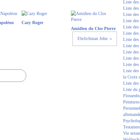
Liste de
Liste de
Liste de
Liste de
apoléon
Cazy Roger
Liste de
Amidieu du Clos Pierre
Liste de
Ehrlichman John
Liste de
Liste de
Liste de
Liste de
Liste de
Liste des
la Croix 
Liste des
Liste du 
Flossenb
Peintures
Personnel
allemand
Psycholog
Testament
Vie sexue
Wolfssch