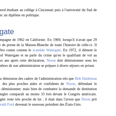
ord étudiant au collège à Cincinnati puis à l'université du Sud de
vec un diplôme en politique.
gate
mpagne de 1962 en Californie. En 1969, lorsqu'il n'avait que 29
e de presse de la Maison-Blanche de toute l'histoire de celle-ci. Il
it être connu comme le
scandale Watergate
. En 1972, il dément le
tel Watergate et ne parle du crime qu'en le qualifiant de vol au
x ans après cette déclaration,
Nixon
doit démissionner sous les
mbres de son administration se prépare à divers séjours en prison.
la démission des cadres de l'administration tels que
Bob Haldeman
un des plus proches aides et confidents de
Nixon
, défendant le
pas démissionner, mais bien de combattre la demande de destitution
Ziegler comparaît au moins 33 fois devant le Congrès américain.
ler reste très proche de lui ; il était dans l'avion que
Nixon
prit
rald Ford
devenait le nouveau président des États-Unis.