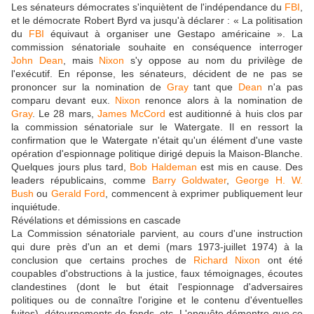
Les sénateurs démocrates s'inquiètent de l'indépendance du
FBI
,
et le démocrate Robert Byrd va jusqu'à déclarer : « La politisation
du
FBI
équivaut à organiser une Gestapo américaine ». La
commission sénatoriale souhaite en conséquence interroger
John Dean
, mais
Nixon
s'y oppose au nom du privilège de
l'exécutif. En réponse, les sénateurs, décident de ne pas se
prononcer sur la nomination de
Gray
tant que
Dean
n'a pas
comparu devant eux.
Nixon
renonce alors à la nomination de
Gray
. Le 28 mars,
James McCord
est auditionné à huis clos par
la commission sénatoriale sur le Watergate. Il en ressort la
confirmation que le Watergate n'était qu'un élément d'une vaste
opération d'espionnage politique dirigé depuis la Maison-Blanche.
Quelques jours plus tard,
Bob Haldeman
est mis en cause. Des
leaders républicains, comme
Barry Goldwater
,
George H. W.
Bush
ou
Gerald Ford
, commencent à exprimer publiquement leur
inquiétude.
Révélations et démissions en cascade
La Commission sénatoriale parvient, au cours d'une instruction
qui dure près d'un an et demi (mars 1973-juillet 1974) à la
conclusion que certains proches de
Richard Nixon
ont été
coupables d'obstructions à la justice, faux témoignages, écoutes
clandestines (dont le but était l'espionnage d'adversaires
politiques ou de connaître l'origine et le contenu d'éventuelles
fuites), détournements de fonds, etc. L'enquête démontre que ce