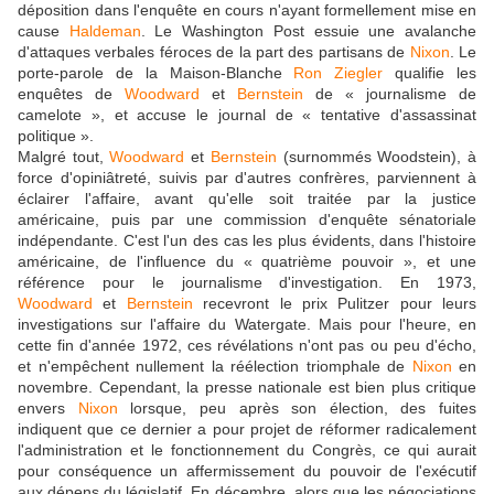
déposition dans l'enquête en cours n'ayant formellement mise en
cause
Haldeman
. Le Washington Post essuie une avalanche
d'attaques verbales féroces de la part des partisans de
Nixon
. Le
porte-parole de la Maison-Blanche
Ron Ziegler
qualifie les
enquêtes de
Woodward
et
Bernstein
de « journalisme de
camelote », et accuse le journal de « tentative d'assassinat
politique ».
Malgré tout,
Woodward
et
Bernstein
(surnommés Woodstein), à
force d'opiniâtreté, suivis par d'autres confrères, parviennent à
éclairer l'affaire, avant qu'elle soit traitée par la justice
américaine, puis par une commission d'enquête sénatoriale
indépendante. C'est l'un des cas les plus évidents, dans l'histoire
américaine, de l'influence du « quatrième pouvoir », et une
référence pour le journalisme d'investigation. En 1973,
Woodward
et
Bernstein
recevront le prix Pulitzer pour leurs
investigations sur l'affaire du Watergate. Mais pour l'heure, en
cette fin d'année 1972, ces révélations n'ont pas ou peu d'écho,
et n'empêchent nullement la réélection triomphale de
Nixon
en
novembre. Cependant, la presse nationale est bien plus critique
envers
Nixon
lorsque, peu après son élection, des fuites
indiquent que ce dernier a pour projet de réformer radicalement
l'administration et le fonctionnement du Congrès, ce qui aurait
pour conséquence un affermissement du pouvoir de l'exécutif
aux dépens du législatif. En décembre, alors que les négociations