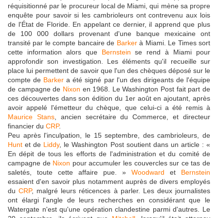
réquisitionné par le procureur local de Miami, qui mène sa propre
enquête pour savoir si les cambrioleurs ont contrevenu aux lois
de l'État de Floride. En appelant ce dernier, il apprend que plus
de 100 000 dollars provenant d'une banque mexicaine ont
transité par le compte bancaire de
Barker
à Miami. Le Times sort
cette information alors que
Bernstein
se rend à Miami pour
approfondir son investigation. Les éléments qu'il recueille sur
place lui permettent de savoir que l'un des chèques déposé sur le
compte de
Barker
a été signé par l'un des dirigeants de l'équipe
de campagne de
Nixon
en 1968. Le Washington Post fait part de
ces découvertes dans son édition du 1er août en ajoutant, après
avoir appelé l'émetteur du chèque, que celui-ci a été remis à
Maurice Stans
, ancien secrétaire du Commerce, et directeur
financier du
CRP
.
Peu après l'inculpation, le 15 septembre, des cambrioleurs, de
Hunt
et de
Liddy
, le Washington Post soutient dans un article : «
En dépit de tous les efforts de l'administration et du comité de
campagne de
Nixon
pour accumuler les couvercles sur ce tas de
saletés, toute cette affaire pue. »
Woodward
et
Bernstein
essaient d'en savoir plus notamment auprès de divers employés
du
CRP
, malgré leurs réticences à parler. Les deux journalistes
ont élargi l'angle de leurs recherches en considérant que le
Watergate n'est qu'une opération clandestine parmi d'autres. Le