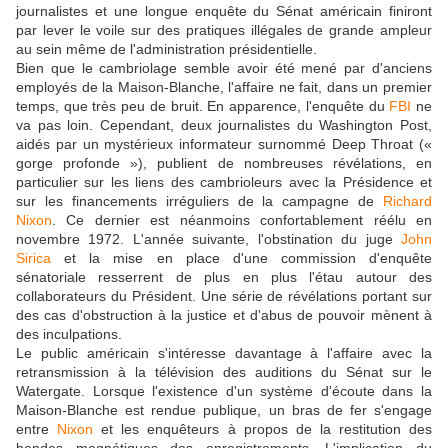
journalistes et une longue enquête du Sénat américain finiront
par lever le voile sur des pratiques illégales de grande ampleur
au sein même de l'administration présidentielle.
Bien que le cambriolage semble avoir été mené par d'anciens
employés de la Maison-Blanche, l'affaire ne fait, dans un premier
temps, que très peu de bruit. En apparence, l'enquête du
FBI
ne
va pas loin. Cependant, deux journalistes du Washington Post,
aidés par un mystérieux informateur surnommé Deep Throat («
gorge profonde »), publient de nombreuses révélations, en
particulier sur les liens des cambrioleurs avec la Présidence et
sur les financements irréguliers de la campagne de
Richard
Nixon
. Ce dernier est néanmoins confortablement réélu en
novembre 1972. L'année suivante, l'obstination du juge
John
Sirica
et la mise en place d'une commission d'enquête
sénatoriale resserrent de plus en plus l'étau autour des
collaborateurs du Président. Une série de révélations portant sur
des cas d'obstruction à la justice et d'abus de pouvoir mènent à
des inculpations.
Le public américain s'intéresse davantage à l'affaire avec la
retransmission à la télévision des auditions du Sénat sur le
Watergate. Lorsque l'existence d'un système d'écoute dans la
Maison-Blanche est rendue publique, un bras de fer s'engage
entre
Nixon
et les enquêteurs à propos de la restitution des