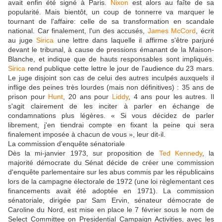
avait enfin été signé à Paris.
Nixon
est alors au faîte de sa
popularité. Mais bientôt, un coup de tonnerre va marquer le
tournant de l'affaire: celle de sa transformation en scandale
national. Car finalement, l'un des accusés,
James McCord
, écrit
au juge
Sirica
une lettre dans laquelle il affirme s'être parjuré
devant le tribunal, à cause de pressions émanant de la Maison-
Blanche, et indique que de hauts responsables sont impliqués.
Sirica
rend publique cette lettre le jour de l'audience du 23 mars.
Le juge disjoint son cas de celui des autres inculpés auxquels il
inflige des peines très lourdes (mais non définitives) : 35 ans de
prison pour
Hunt
, 20 ans pour
Liddy
, 4 ans pour les autres. Il
s'agit clairement de les inciter à parler en échange de
condamnations plus légères. « Si vous décidez de parler
librement, j'en tiendrai compte en fixant la peine qui sera
finalement imposée à chacun de vous », leur dit-il.
La commission d'enquête sénatoriale
Dès la mi-janvier 1973, sur proposition de
Ted Kennedy
, la
majorité démocrate du Sénat décide de créer une commission
d'enquête parlementaire sur les abus commis par les républicains
lors de la campagne électorale de 1972 (une loi règlementant ces
financements avait été adoptée en 1971). La commission
sénatoriale, dirigée par Sam Ervin, sénateur démocrate de
Caroline du Nord, est mise en place le 7 février sous le nom de
Select Committee on Presidential Campaign Activities, avec les