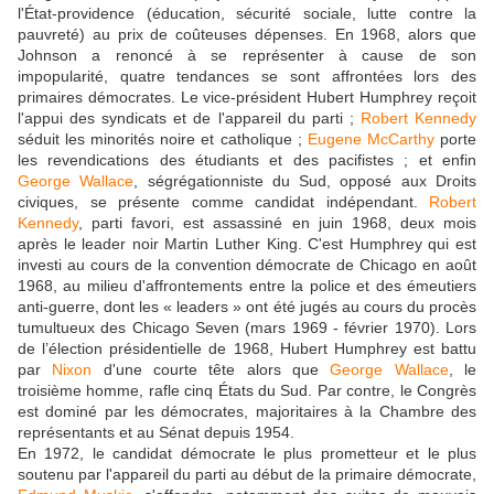
l'État-providence (éducation, sécurité sociale, lutte contre la
pauvreté) au prix de coûteuses dépenses. En 1968, alors que
Johnson a renoncé à se représenter à cause de son
impopularité, quatre tendances se sont affrontées lors des
primaires démocrates. Le vice-président Hubert Humphrey reçoit
l'appui des syndicats et de l'appareil du parti ;
Robert Kennedy
séduit les minorités noire et catholique ;
Eugene McCarthy
porte
les revendications des étudiants et des pacifistes ; et enfin
George Wallace
, ségrégationniste du Sud, opposé aux Droits
civiques, se présente comme candidat indépendant.
Robert
Kennedy
, parti favori, est assassiné en juin 1968, deux mois
après le leader noir Martin Luther King. C'est Humphrey qui est
investi au cours de la convention démocrate de Chicago en août
1968, au milieu d'affrontements entre la police et des émeutiers
anti-guerre, dont les « leaders » ont été jugés au cours du procès
tumultueux des Chicago Seven (mars 1969 - février 1970). Lors
de l’élection présidentielle de 1968, Hubert Humphrey est battu
par
Nixon
d'une courte tête alors que
George Wallace
, le
troisième homme, rafle cinq États du Sud. Par contre, le Congrès
est dominé par les démocrates, majoritaires à la Chambre des
représentants et au Sénat depuis 1954.
En 1972, le candidat démocrate le plus prometteur et le plus
soutenu par l'appareil du parti au début de la primaire démocrate,