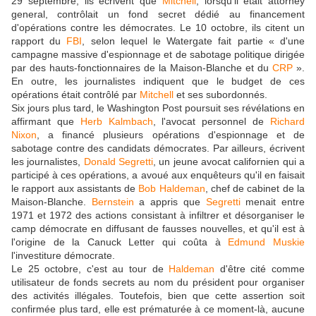
29 septembre, ils écrivent que
Mitchell
, lorsqu'il était attorney
general, contrôlait un fond secret dédié au financement
d'opérations contre les démocrates. Le 10 octobre, ils citent un
rapport du
FBI
, selon lequel le Watergate fait partie « d'une
campagne massive d'espionnage et de sabotage politique dirigée
par des hauts-fonctionnaires de la Maison-Blanche et du
CRP
».
En outre, les journalistes indiquent que le budget de ces
opérations était contrôlé par
Mitchell
et ses subordonnés.
Six jours plus tard, le Washington Post poursuit ses révélations en
affirmant que
Herb Kalmbach
, l'avocat personnel de
Richard
Nixon
, a financé plusieurs opérations d'espionnage et de
sabotage contre des candidats démocrates. Par ailleurs, écrivent
les journalistes,
Donald Segretti
, un jeune avocat californien qui a
participé à ces opérations, a avoué aux enquêteurs qu'il en faisait
le rapport aux assistants de
Bob Haldeman
, chef de cabinet de la
Maison-Blanche.
Bernstein
a appris que
Segretti
menait entre
1971 et 1972 des actions consistant à infiltrer et désorganiser le
camp démocrate en diffusant de fausses nouvelles, et qu'il est à
l'origine de la Canuck Letter qui coûta à
Edmund Muskie
l'investiture démocrate.
Le 25 octobre, c'est au tour de
Haldeman
d'être cité comme
utilisateur de fonds secrets au nom du président pour organiser
des activités illégales. Toutefois, bien que cette assertion soit
confirmée plus tard, elle est prématurée à ce moment-là, aucune