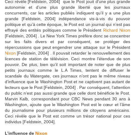
Ceci révèle [Feldstein, 2004] que le Post jouit d’une plus grande
autonomie et d’une plus grande liberté que les journaux
concurrents, car les articles publiés indiquent qu’il y a une plus
grande [Feldstein, 2004] indépendance vis-à-vis du pouvoir
politique et qu’à cette époque, le Post est un journal qui n’est pas
effrayé des entités politiques comme le Président
Richard Nixon
[Feldstein, 2004] . Le New York Times préfère donc se concentrer
sur les faits divers et par conséquent, se protéger des
répercussions que peut engendrer une attaque sur le Président
Nixon
[Feldstein, 2004] . Il pouvait retarder le renouvellement des
licences de station de télévision. Ceci montre l’étendue de son
pouvoir. De plus, bien qu’il soit important de noter que de plus
petits journaux comme le L.A Times, tentent de diffuser le
scandale du Watergate, ces journaux n’ont pas le même niveau
d’influence que le Washington Post et ne captivent pas autant de
lecteurs que le Post [Feldstein, 2004] . Par conséquent, l’attention
du public n’est pas aussi grande que celle dont bénéficie le Post.
Marvin Kalb, correspondant pour CBC News pendant 30 ans à
Washington, ajoute que le Washington Post est le cœur et l’âme
du journalisme pour plusieurs millions de citoyens américains.
Ceci révèle que le Post est comme un trésor national pour ces
individus [Feldstein, 2004].
L’influence de
Nixon