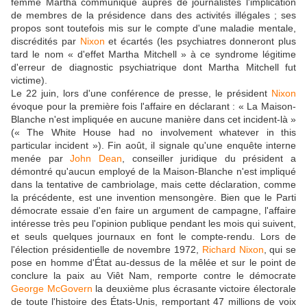
femme Martha communique auprès de journalistes l'implication
de membres de la présidence dans des activités illégales ; ses
propos sont toutefois mis sur le compte d'une maladie mentale,
discrédités par
Nixon
et écartés (les psychiatres donneront plus
tard le nom « d'effet Martha Mitchell » à ce syndrome légitime
d'erreur de diagnostic psychiatrique dont Martha Mitchell fut
victime).
Le 22 juin, lors d'une conférence de presse, le président
Nixon
évoque pour la première fois l'affaire en déclarant : « La Maison-
Blanche n'est impliquée en aucune manière dans cet incident-là »
(« The White House had no involvement whatever in this
particular incident »). Fin août, il signale qu'une enquête interne
menée par
John Dean
, conseiller juridique du président a
démontré qu'aucun employé de la Maison-Blanche n'est impliqué
dans la tentative de cambriolage, mais cette déclaration, comme
la précédente, est une invention mensongère. Bien que le Parti
démocrate essaie d'en faire un argument de campagne, l'affaire
intéresse très peu l'opinion publique pendant les mois qui suivent,
et seuls quelques journaux en font le compte-rendu. Lors de
l'élection présidentielle de novembre 1972,
Richard Nixon
, qui se
pose en homme d'État au-dessus de la mêlée et sur le point de
conclure la paix au Viêt Nam, remporte contre le démocrate
George McGovern
la deuxième plus écrasante victoire électorale
de toute l'histoire des États-Unis, remportant 47 millions de voix