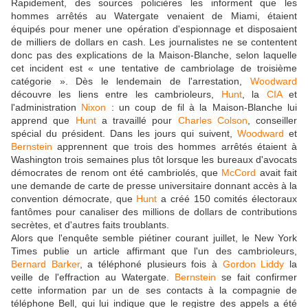
Rapidement, des sources policières les informent que les
hommes arrêtés au Watergate venaient de Miami, étaient
équipés pour mener une opération d'espionnage et disposaient
de milliers de dollars en cash. Les journalistes ne se contentent
donc pas des explications de la Maison-Blanche, selon laquelle
cet incident est « une tentative de cambriolage de troisième
catégorie ». Dès le lendemain de l'arrestation,
Woodward
découvre les liens entre les cambrioleurs,
Hunt
, la
CIA
et
l'administration
Nixon
: un coup de fil à la Maison-Blanche lui
apprend que
Hunt
a travaillé pour
Charles Colson
, conseiller
spécial du président. Dans les jours qui suivent,
Woodward
et
Bernstein
apprennent que trois des hommes arrêtés étaient à
Washington trois semaines plus tôt lorsque les bureaux d'avocats
démocrates de renom ont été cambriolés, que
McCord
avait fait
une demande de carte de presse universitaire donnant accès à la
convention démocrate, que
Hunt
a créé 150 comités électoraux
fantômes pour canaliser des millions de dollars de contributions
secrètes, et d'autres faits troublants.
Alors que l'enquête semble piétiner courant juillet, le New York
Times publie un article affirmant que l'un des cambrioleurs,
Bernard Barker
, a téléphoné plusieurs fois à
Gordon Liddy
la
veille de l'effraction au Watergate.
Bernstein
se fait confirmer
cette information par un de ses contacts à la compagnie de
téléphone Bell, qui lui indique que le registre des appels a été