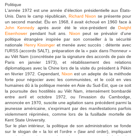
Politique
L'année 1972 est une année d'élection présidentielle aux États-
Unis. Dans le camp républicain,
Richard Nixon
se présente pour
un second mandat. Élu en 1968, il avait échoué en 1960 face à
John Kennedy
après avoir été le vice-président de
Dwight
Eisenhower
pendant huit ans.
Nixon
peut se prévaloir d'une
politique étrangère inspirée par son conseiller à la sécurité
nationale
Henry Kissinger
et menée avec succès : détente avec
l'URSS (accords SALT), préparation de la « paix dans l'honneur »
au Viêt Nam (concrétisée par la signature des accords de paix de
Paris en janvier 1973), et rétablissement des relations
diplomatiques avec la Chine lors de la visite du président à Pékin
en février 1972. Cependant,
Nixon
est un adepte de la méthode
forte pour négocier avec les communistes, et le coût en vies
humaines dû à la politique menée en Asie du Sud-Est, que ce soit
la poursuite des hostilités au Viêt Nam, intensément bombardé
entre avril et octobre 1972, ou l'invasion du Cambodge,
annoncée en 1970, suscite une agitation sans précédent parmi la
jeunesse américaine, s'exprimant par des manifestations parfois
violemment réprimées, comme lors de la fusillade mortelle de
Kent State University.
Sur le plan intérieur, la politique de son administration se fonde
sur le slogan de « la loi et l'ordre » (law and order), impliquant