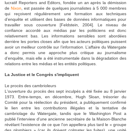
lucratif Reporters and Editors, fondée un an après la démission
de
Nixon
, est passée de quelques journalistes à 5 000 membres
qui reçoivent régulièrement une formation aux techniques
d’enquête et utilisent des bases de données informatiques pour
travailler sous couverture [Feldstein, 2004]. Le niveau de
confiance accordé aux médias par les politiciens est donc
relativement bas. Les informations sensibles sont abordées
derrière les portes closes afin que les acteurs politiques puissent
avoir un meilleur contrôle sur l’information. L’affaire du Watergate
a donc permis une approche plus critique au journalisme
d’enquête, mais elle a été instrumentale dans la dégradation des
relations entre les médias et les entités politiques.
La Justice et le Congrès s'impliquent
Le procès des cambrioleurs
L'ouverture du procès des sept inculpés a été fixée au 8 janvier
1973. Entre-temps, en décembre, Hugh Sloan, trésorier du
Comité pour la réélection du président, a publiquement confirmé
le lien entre les contributions illégales et la tentative de
cambriolage du Watergate, tandis que le Washington Post a
publié l'interview d'une ancienne secrétaire de la Maison-Blanche
révélant l'existence de ce que l'on appellera plus tard le « groupe
des plombiers » (car ils doivent colmater les fuites), une unité