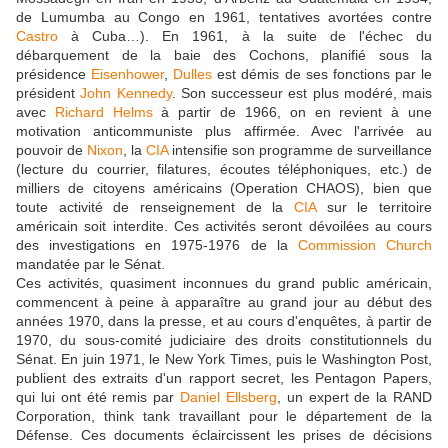
de Lumumba au Congo en 1961, tentatives avortées contre
Castro
à Cuba…). En 1961, à la suite de l'échec du
débarquement de la baie des Cochons, planifié sous la
présidence
Eisenhower
,
Dulles
est démis de ses fonctions par le
président
John Kennedy
. Son successeur est plus modéré, mais
avec
Richard Helms
à partir de 1966, on en revient à une
motivation anticommuniste plus affirmée. Avec l'arrivée au
pouvoir de
Nixon
, la
CIA
intensifie son programme de surveillance
(lecture du courrier, filatures, écoutes téléphoniques, etc.) de
milliers de citoyens américains (Operation CHAOS), bien que
toute activité de renseignement de la
CIA
sur le territoire
américain soit interdite. Ces activités seront dévoilées au cours
des investigations en 1975-1976 de la
Commission Church
mandatée par le Sénat.
Ces activités, quasiment inconnues du grand public américain,
commencent à peine à apparaître au grand jour au début des
années 1970, dans la presse, et au cours d'enquêtes, à partir de
1970, du sous-comité judiciaire des droits constitutionnels du
Sénat. En juin 1971, le New York Times, puis le Washington Post,
publient des extraits d'un rapport secret, les Pentagon Papers,
qui lui ont été remis par
Daniel Ellsberg
, un expert de la RAND
Corporation, think tank travaillant pour le département de la
Défense. Ces documents éclaircissent les prises de décisions