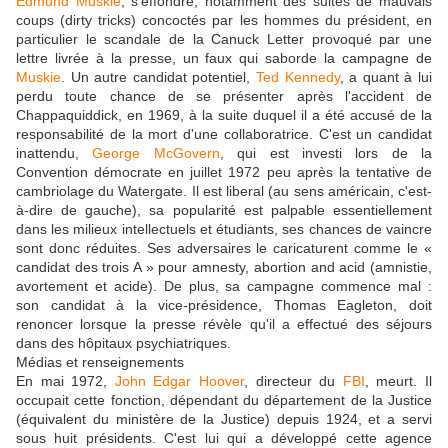
Edmund Muskie
, s'effondre, notamment des suites de mauvais
coups (dirty tricks) concoctés par les hommes du président, en
particulier le scandale de la Canuck Letter provoqué par une
lettre livrée à la presse, un faux qui saborde la campagne de
Muskie
. Un autre candidat potentiel,
Ted Kennedy
, a quant à lui
perdu toute chance de se présenter après l'accident de
Chappaquiddick, en 1969, à la suite duquel il a été accusé de la
responsabilité de la mort d'une collaboratrice. C'est un candidat
inattendu,
George McGovern
, qui est investi lors de la
Convention démocrate en juillet 1972 peu après la tentative de
cambriolage du Watergate. Il est liberal (au sens américain, c'est-
à-dire de gauche), sa popularité est palpable essentiellement
dans les milieux intellectuels et étudiants, ses chances de vaincre
sont donc réduites. Ses adversaires le caricaturent comme le «
candidat des trois A » pour amnesty, abortion and acid (amnistie,
avortement et acide). De plus, sa campagne commence mal :
son candidat à la vice-présidence, Thomas Eagleton, doit
renoncer lorsque la presse révèle qu'il a effectué des séjours
dans des hôpitaux psychiatriques.
Médias et renseignements
En mai 1972,
John Edgar Hoover
, directeur du
FBI
, meurt. Il
occupait cette fonction, dépendant du département de la Justice
(équivalent du ministère de la Justice) depuis 1924, et a servi
sous huit présidents. C'est lui qui a développé cette agence