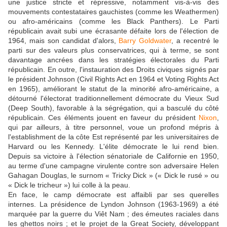
une justice stricte et répressive, notamment vis-à-vis des
mouvements contestataires gauchistes (comme les Weathermen)
ou afro-américains (comme les Black Panthers). Le Parti
républicain avait subi une écrasante défaite lors de l'élection de
1964, mais son candidat d'alors,
Barry Goldwater
, a recentré le
parti sur des valeurs plus conservatrices, qui à terme, se sont
davantage ancrées dans les stratégies électorales du Parti
républicain. En outre, l'instauration des Droits civiques signés par
le président Johnson (Civil Rights Act en 1964 et Voting Rights Act
en 1965), améliorant le statut de la minorité afro-américaine, a
détourné l'électorat traditionnellement démocrate du Vieux Sud
(Deep South), favorable à la ségrégation, qui a basculé du côté
républicain. Ces éléments jouent en faveur du président
Nixon
,
qui par ailleurs, à titre personnel, voue un profond mépris à
l'establishment de la côte Est représenté par les universitaires de
Harvard ou les Kennedy. L'élite démocrate le lui rend bien.
Depuis sa victoire à l'élection sénatoriale de Californie en 1950,
au terme d'une campagne virulente contre son adversaire Helen
Gahagan Douglas, le surnom « Tricky Dick » (« Dick le rusé » ou
« Dick le tricheur ») lui colle à la peau.
En face, le camp démocrate est affaibli par ses querelles
internes. La présidence de Lyndon Johnson (1963-1969) a été
marquée par la guerre du Viêt Nam ; des émeutes raciales dans
les ghettos noirs ; et le projet de la Great Society, développant