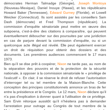
démocrates Herman Talmadge (Géorgie),
Joseph Montoya
(Nouveau-Mexique), Daniel Inouye (Hawaï), et les républicains
Howard Baker (Tennessee),
Edward Gurney
(Floride), et Lowell
Weicker (Connecticut). Ils sont assistés par les conseillers Sam
Dash (démocrate) et Fred Thompson (républicain). La
commission d'enquête sénatoriale peut mettre en œuvre des
subpoena, c'est-à-dire des citations à comparaître, qui peuvent
éventuellement déboucher sur des poursuites par une juridiction
en cas de parjure devant la commission d'enquête, ou si un
quelconque acte illégal est révélé. Elle peut également exercer
un droit de réquisition pour obtenir des dossiers et des
documents. Les premières audiences commencent le 17 mars
1973.
Bien qu'il se dise prêt à coopérer,
Nixon
ne tarde pas, au nom de
la séparation des pouvoirs et de la protection de la sécurité
nationale, à opposer à la commission sénatoriale le « privilège de
l'exécutif ». En clair, il se réserve le droit de refuser l'autorisation
d'interroger tel ou tel membre de la Maison-Blanche. Cette
conception des principes constitutionnels annonce un bras de fer
entre la présidence et le Congrès. Le 12 mars,
Nixon
déclare qu'il
n'a pas d'explication à donner quant à l'utilisation de ce privilège.
Sam Ervin rétorque aussitôt qu'il n'hésitera pas à demander
l'arrestation pour outrage au Congrès de tout membre de la