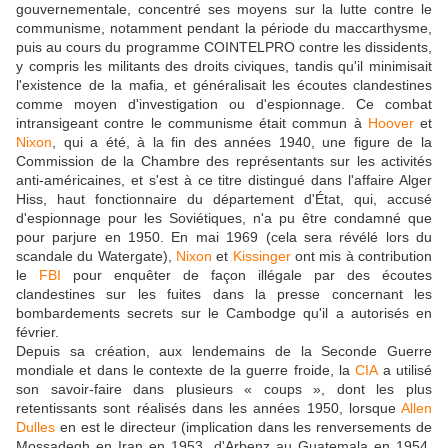
gouvernementale, concentré ses moyens sur la lutte contre le
communisme, notamment pendant la période du maccarthysme,
puis au cours du programme COINTELPRO contre les dissidents,
y compris les militants des droits civiques, tandis qu'il minimisait
l'existence de la mafia, et généralisait les écoutes clandestines
comme moyen d'investigation ou d'espionnage. Ce combat
intransigeant contre le communisme était commun à
Hoover
et
Nixon
, qui a été, à la fin des années 1940, une figure de la
Commission de la Chambre des représentants sur les activités
anti-américaines, et s'est à ce titre distingué dans l'affaire Alger
Hiss, haut fonctionnaire du département d'État, qui, accusé
d'espionnage pour les Soviétiques, n'a pu être condamné que
pour parjure en 1950. En mai 1969 (cela sera révélé lors du
scandale du Watergate),
Nixon
et
Kissinger
ont mis à contribution
le
FBI
pour enquêter de façon illégale par des écoutes
clandestines sur les fuites dans la presse concernant les
bombardements secrets sur le Cambodge qu'il a autorisés en
février.
Depuis sa création, aux lendemains de la Seconde Guerre
mondiale et dans le contexte de la guerre froide, la
CIA
a utilisé
son savoir-faire dans plusieurs « coups », dont les plus
retentissants sont réalisés dans les années 1950, lorsque
Allen
Dulles
en est le directeur (implication dans les renversements de
Mossadegh en Iran en 1953, d'Arbenz au Guatemala en 1954,