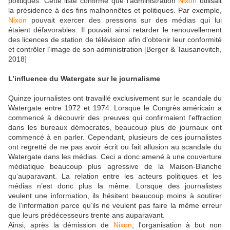
politiques. Cette liste confirme que l’administration
Nixon
utilisait
la présidence à des fins malhonnêtes et politiques. Par exemple,
Nixon
pouvait exercer des pressions sur des médias qui lui
étaient défavorables. Il pouvait ainsi retarder le renouvellement
des licences de station de télévision afin d’obtenir leur conformité
et contrôler l’image de son administration [Berger & Tausanovitch,
2018]
L’influence du Watergate sur le journalisme
Quinze journalistes ont travaillé exclusivement sur le scandale du
Watergate entre 1972 et 1974. Lorsque le Congrès américain a
commencé à découvrir des preuves qui confirmaient l’effraction
dans les bureaux démocrates, beaucoup plus de journaux ont
commencé à en parler. Cependant, plusieurs de ces journalistes
ont regretté de ne pas avoir écrit ou fait allusion au scandale du
Watergate dans les médias. Ceci a donc amené à une couverture
médiatique beaucoup plus agressive de la Maison-Blanche
qu’auparavant. La relation entre les acteurs politiques et les
médias n’est donc plus la même. Lorsque des journalistes
veulent une information, ils hésitent beaucoup moins à soutirer
de l’information parce qu’ils ne veulent pas faire la même erreur
que leurs prédécesseurs trente ans auparavant.
Ainsi, après la démission de
Nixon
, l'organisation à but non