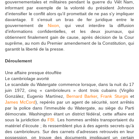
gouvernementales et militaires pendant la guerre du Viêt Nam,
informant par exemple de la volonté du président Johnson
d'intensifier le conflit alors qu'il promettait de ne pas s'y impliquer
davantage. Il s'ensuit un bras de fer juridique entre le
gouvernement de
Nixon
, qui veut interdire la diffusion
d'informations confidentielles, et les deux journaux, qui
obtiennent finalement gain de cause, après décision de la Cour
suprême, au nom du Premier amendement de la Constitution, qui
garantit la liberté de la presse.
Déroulement
Une affaire presque étouffée
Le cambriolage avorté
Le scandale du Watergate commence lorsque, dans la nuit du 17
juin 1972, cinq « cambrioleurs » dont trois cubains (Virgilio
González, Eugenio Martínez,
Bernard Barker
,
Frank Sturgis
et
James McCord
), repérés par un agent de sécurité, sont arrêtés
par la police dans l'immeuble du Watergate, au siège du Parti
démocrate. Washington étant un district fédéral, cette affaire est
sous la juridiction du
FBI
. Les hommes arrêtés transportaient du
matériel d'écoute ; ils ressemblent plus à des agents secrets qu'à
des cambrioleurs. Sur des carnets d'adresses retrouvés en leur
possession, on trouve des documents impliquant un certain