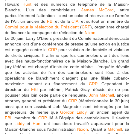
Howard
Hunt
et des numéros de téléphone de la Maison-
Blanche. L'un des cambrioleurs,
James McCord
, attire
particulièrement l'attention : c'est un colonel réserviste de l'armée
de l'Air, un ancien du
FBI
et de la
CIA
, et surtout un membre du
Comité pour la réélection du Président
(
CRP
), organisme chargé
de financer la campagne de réélection de
Nixon
.
Le 20 juin, Larry O'Brien, président du Comité national démocrate
annonce lors d'une conférence de presse qu'une action en justice
est engagée contre le
CRP
pour violation de domicile et violation
de droits civiques. Il affirme que les cambrioleurs ont des liens
avec des hauts-fonctionnaires de la Maison-Blanche. Un grand
jury fédéral est chargé d'instruire cette affaire. L'enquête dévoile
que les activités de l'un des cambrioleurs sont liées à des
opérations de blanchiment d'argent par une filiale cubano-
mexicaine menant au financement du
CRP
. Cependant le
directeur du
FBI
par intérim, Patrick Gray, décide de ne pas
pousser plus loin cette partie de l'enquête.
John Mitchell
, ancien
attorney general et président du
CRP
(démissionnaire le 30 juin)
ainsi que son assistant Jeb Magruder sont interrogés par les
enquêteurs, de même que
Gordon Liddy
, un ancien agent du
FBI
, membre du
CRP
, lié à l'équipe des cambrioleurs. Il s'avère
que
Liddy
et
Hunt
ont tous deux travaillé auparavant pour la
Maison-Blanche sous l'administration
Nixon
. Quant à
Mitchell
, sa