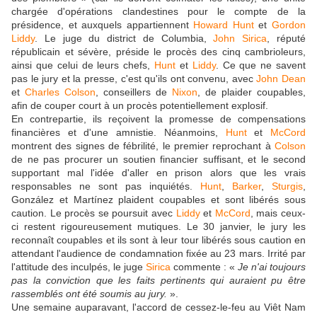
chargée d'opérations clandestines pour le compte de la
présidence, et auxquels appartiennent
Howard Hunt
et
Gordon
Liddy
. Le juge du district de Columbia,
John Sirica
, réputé
républicain et sévère, préside le procès des cinq cambrioleurs,
ainsi que celui de leurs chefs,
Hunt
et
Liddy
. Ce que ne savent
pas le jury et la presse, c'est qu'ils ont convenu, avec
John Dean
et
Charles Colson
, conseillers de
Nixon
, de plaider coupables,
afin de couper court à un procès potentiellement explosif.
En contrepartie, ils reçoivent la promesse de compensations
financières et d'une amnistie. Néanmoins,
Hunt
et
McCord
montrent des signes de fébrilité, le premier reprochant à
Colson
de ne pas procurer un soutien financier suffisant, et le second
supportant mal l'idée d'aller en prison alors que les vrais
responsables ne sont pas inquiétés.
Hunt
,
Barker
,
Sturgis
,
González et Martínez plaident coupables et sont libérés sous
caution. Le procès se poursuit avec
Liddy
et
McCord
, mais ceux-
ci restent rigoureusement mutiques. Le 30 janvier, le jury les
reconnaît coupables et ils sont à leur tour libérés sous caution en
attendant l'audience de condamnation fixée au 23 mars. Irrité par
l'attitude des inculpés, le juge
Sirica
commente : «
Je n'ai toujours
pas la conviction que les faits pertinents qui auraient pu être
rassemblés ont été soumis au jury.
».
Une semaine auparavant, l'accord de cessez-le-feu au Viêt Nam