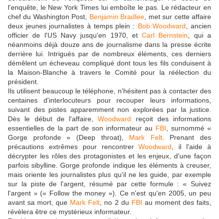
l'enquête, le New York Times lui emboîte le pas. Le rédacteur en
chef du Washington Post,
Benjamin Bradlee
, met sur cette affaire
deux jeunes journalistes à temps plein :
Bob Woodward
, ancien
officier de l'US Navy jusqu'en 1970, et
Carl Bernstein
, qui a
néanmoins déjà douze ans de journalisme dans la presse écrite
derrière lui. Intrigués par de nombreux éléments, ces derniers
démêlent un écheveau compliqué dont tous les fils conduisent à
la Maison-Blanche à travers le Comité pour la réélection du
président.
Ils utilisent beaucoup le téléphone, n'hésitent pas à contacter des
centaines d'interlocuteurs pour recouper leurs informations,
suivant des pistes apparemment non explorées par la justice.
Dès le début de l'affaire,
Woodward
reçoit des informations
essentielles de la part de son informateur au
FBI
, surnommé «
Gorge profonde » (Deep throat),
Mark Felt
. Prenant des
précautions extrêmes pour rencontrer
Woodward
, il l'aide à
décrypter les rôles des protagonistes et les enjeux, d'une façon
parfois sibylline. Gorge profonde indique les éléments à creuser,
mais oriente les journalistes plus qu'il ne les guide, par exemple
sur la piste de l'argent, résumé par cette formule : « Suivez
l'argent » (« Follow the money »). Ce n'est qu'en 2005, un peu
avant sa mort, que
Mark Felt
, no 2 du
FBI
au moment des faits,
révèlera être ce mystérieux informateur.