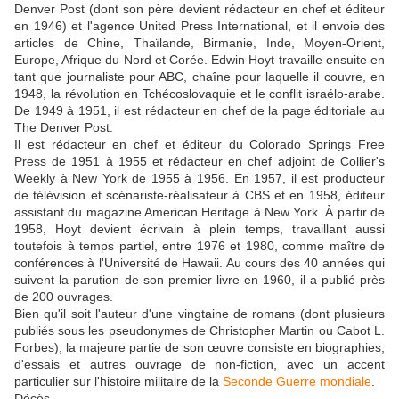
Denver Post (dont son père devient rédacteur en chef et éditeur
en 1946) et l'agence United Press International, et il envoie des
articles de Chine, Thaïlande, Birmanie, Inde, Moyen-Orient,
Europe, Afrique du Nord et Corée. Edwin Hoyt travaille ensuite en
tant que journaliste pour ABC, chaîne pour laquelle il couvre, en
1948, la révolution en Tchécoslovaquie et le conflit israélo-arabe.
De 1949 à 1951, il est rédacteur en chef de la page éditoriale au
The Denver Post.
Il est rédacteur en chef et éditeur du Colorado Springs Free
Press de 1951 à 1955 et rédacteur en chef adjoint de Collier's
Weekly à New York de 1955 à 1956. En 1957, il est producteur
de télévision et scénariste-réalisateur à CBS et en 1958, éditeur
assistant du magazine American Heritage à New York. À partir de
1958, Hoyt devient écrivain à plein temps, travaillant aussi
toutefois à temps partiel, entre 1976 et 1980, comme maître de
conférences à l'Université de Hawaii. Au cours des 40 années qui
suivent la parution de son premier livre en 1960, il a publié près
de 200 ouvrages.
Bien qu'il soit l'auteur d'une vingtaine de romans (dont plusieurs
publiés sous les pseudonymes de Christopher Martin ou Cabot L.
Forbes), la majeure partie de son œuvre consiste en biographies,
d'essais et autres ouvrage de non-fiction, avec un accent
particulier sur l'histoire militaire de la
Seconde Guerre mondiale
.
Décès