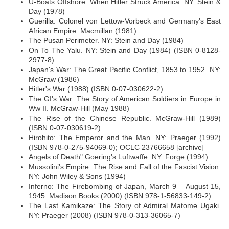
U-Boats Offshore: When Hitler Struck America. NY: Stein &
Day (1978)
Guerilla: Colonel von Lettow-Vorbeck and Germany's East
African Empire. Macmillan (1981)
The Pusan Perimeter. NY: Stein and Day (1984)
On To The Yalu. NY: Stein and Day (1984) (ISBN 0-8128-
2977-8)
Japan's War: The Great Pacific Conflict, 1853 to 1952. NY:
McGraw (1986)
Hitler's War (1988) (ISBN 0-07-030622-2)
The GI's War: The Story of American Soldiers in Europe in
Ww II. McGraw-Hill (May 1988)
The Rise of the Chinese Republic. McGraw-Hill (1989)
(ISBN 0-07-030619-2)
Hirohito: The Emperor and the Man. NY: Praeger (1992)
(ISBN 978-0-275-94069-0); OCLC 23766658 [archive]
Angels of Death" Goering's Luftwaffe. NY: Forge (1994)
Mussolini's Empire: The Rise and Fall of the Fascist Vision.
NY: John Wiley & Sons (1994)
Inferno: The Firebombing of Japan, March 9 – August 15,
1945. Madison Books (2000) (ISBN 978-1-56833-149-2)
The Last Kamikaze: The Story of Admiral Matome Ugaki.
NY: Praeger (2008) (ISBN 978-0-313-36065-7)