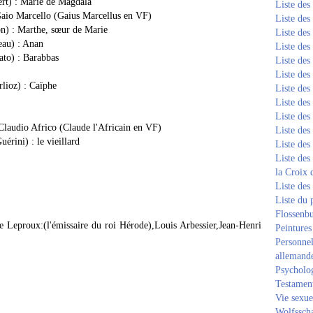
rt) : Marie de Magdala
Liste de
Gaio Marcello (Gaius Marcellus en VF)
Liste de
n) : Marthe, sœur de Marie
Liste de
eau) : Anan
Liste de
to) : Barabbas
Liste de
Liste de
lioz) : Caïphe
Liste de
Liste de
Liste de
laudio Africo (Claude l'Africain en VF)
Liste de
rini) : le vieillard
Liste de
Liste des
la Croix 
Liste des
Liste du 
Flossenb
re Leproux:(l'émissaire du roi Hérode),Louis Arbessier,Jean-Henri
Peintures
Personnel
allemand
Psycholog
Testament
Vie sexue
Wolfssch