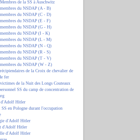
s Membres de la SS à Auschwitz
s membres du NSDAP (A - B)
s membres du NSDAP (C - D)
s membres du NSDAP (E - F)
s membres du NSDAP (G - H)
s membres du NSDAP (I - K)
s membres du NSDAP (L - M)
s membres du NSDAP (N - Q)
s membres du NSDAP (R - S)
s membres du NSDAP (T - V)
s membres du NSDAP (W - Z)
 récipiendaires de la Croix de chevalier de
de fer
 victimes de la Nuit des Longs Couteaux
personnel SS du camp de concentration de
urg
 d'Adolf Hitler
 SS en Pologne durant l'occupation
e
ie d'Adolf Hitler
 d'Adolf Hitler
lle d'Adolf Hitler
anze