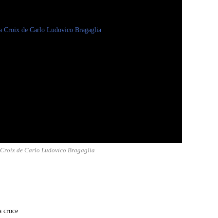
a Croix de Carlo Ludovico Bragaglia
a croce