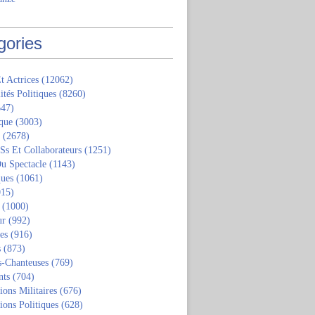
gories
t Actrices
(12062)
ités Politiques
(8260)
47)
que
(3003)
(2678)
 Ss Et Collaborateurs
(1251)
u Spectacle
(1143)
ques
(1061)
15)
(1000)
ur
(992)
tes
(916)
s
(873)
s-Chanteuses
(769)
nts
(704)
ions Militaires
(676)
ions Politiques
(628)