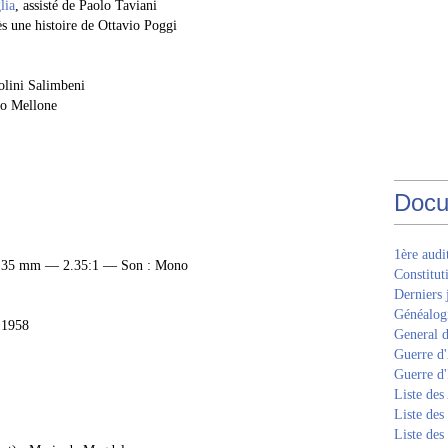
lia
, assisté de Paolo Taviani
s une histoire de Ottavio Poggi
tolini Salimbeni
eo Mellone
Docu
1ère aud
 — 35 mm — 2.35:1 — Son : Mono
Constitut
Derniers 
Généalogi
e 1958
General d
Guerre d'
Guerre d
Liste des
Liste des
Liste des