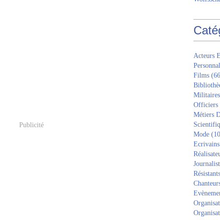
Caté
Acteurs E
Personnal
Films
(66
Bibliothè
Militaires
Officiers
Métiers D
Scientifi
Publicité
Mode
(10
Ecrivains
Réalisate
Journalis
Résistant
Chanteur
Evèneme
Organisat
Organisat