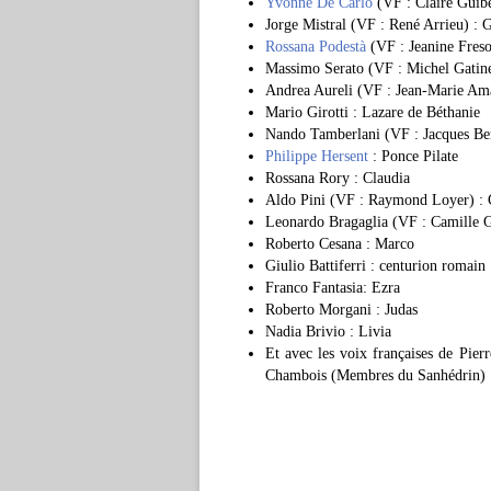
Yvonne De Carlo
(VF : Claire Guibe
Jorge Mistral (VF : René Arrieu) : 
Rossana Podestà
(VF : Jeanine Freso
Massimo Serato (VF : Michel Gatin
Andrea Aureli (VF : Jean-Marie Ama
Mario Girotti : Lazare de Béthanie
Nando Tamberlani (VF : Jacques Ber
Philippe Hersent
: Ponce Pilate
Rossana Rory : Claudia
Aldo Pini (VF : Raymond Loyer) : C
Leonardo Bragaglia (VF : Camille Gué
Roberto Cesana : Marco
Giulio Battiferri : centurion romain
Franco Fantasia: Ezra
Roberto Morgani : Judas
Nadia Brivio : Livia
Et avec les voix françaises de Pier
Chambois (Membres du Sanhédrin)