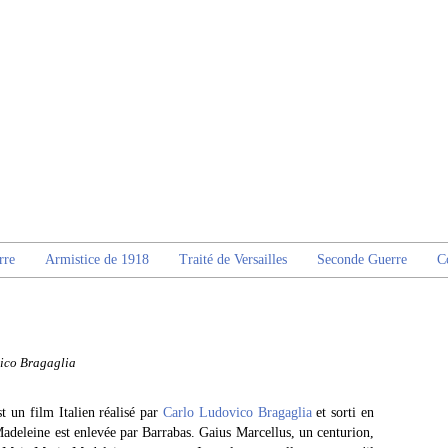
rre
Armistice de 1918
Traité de Versailles
Seconde Guerre
C
ico Bragaglia
t un film Italien réalisé par
Carlo Ludovico Bragaglia
et sorti en
adeleine est enlevée par Barrabas. Gaius Marcellus, un centurion,