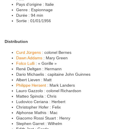
Pays d’origine : Italie
Genre : Espionnage
Durée : 94 min
Sortie : 01/01/1956
Distribution
Curd Jürgens
: colonel Bernes
Dawn Addams
: Mary Green
Folco Lulli
: « Gorille »
René Deltgen : Hermann
Dario Michaelis : capitaine John Guinnes
Albert Lieven : Matt
Philippe Hersent
: Mark Landers
Lauro Gazzolo : colonel Richardson
Matteo Spinola : Chris
Ludovico Ceriana : Herbert
Christopher Hofer : Felix
Alphonse Mathis : Mac
Giacomo Rossi Stuart : Henry
Stephen Garret : Wilhelm
Edith Jost : Gerda