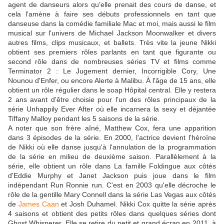
agent de danseurs alors qu'elle prenait des cours de danse, et
cela l'amène à faire ses débuts professionnels en tant que
danseuse dans la comédie familiale Mac et moi, mais aussi le film
musical sur l'univers de Michael Jackson Moonwalker et divers
autres films, clips musicaux, et ballets. Très vite la jeune Nikki
obtient ses premiers rôles parlants en tant que figurante ou
second rôle dans de nombreuses séries TV et films comme
Terminator 2 : Le Jugement dernier, Incorrigible Cory, Une
Nounou d'Enfer, ou encore Alerte à Malibu. À l'âge de 15 ans, elle
obtient un rôle régulier dans le soap Hôpital central. Elle y restera
2 ans avant d'être choisie pour l'un des rôles principaux de la
série Unhappily Ever After où elle incarnera la sexy et déjantée
Tiffany Malloy pendant les 5 saisons de la série.
A noter que son frère aîné, Matthew Cox, fera une apparition
dans 3 épisodes de la série. En 2000, l'actrice devient l'héroïne
de Nikki où elle danse jusqu'à l'annulation de la programmation
de la série en milieu de deuxième saison. Parallèlement à la
série, elle obtient un rôle dans La famille Foldingue aux côtés
d'Eddie Murphy et Janet Jackson puis joue dans le film
indépendant Run Ronnie run. C'est en 2003 qu'elle décroche le
rôle de la gentille Mary Connell dans la série Las Vegas aux côtés
de
James Caan
et Josh Duhamel. Nikki Cox quitte la série après
4 saisons et obtient des petits rôles dans quelques séries dont
Ghost Whisperer. Elle se retire du petit et grand écran en 2011, à