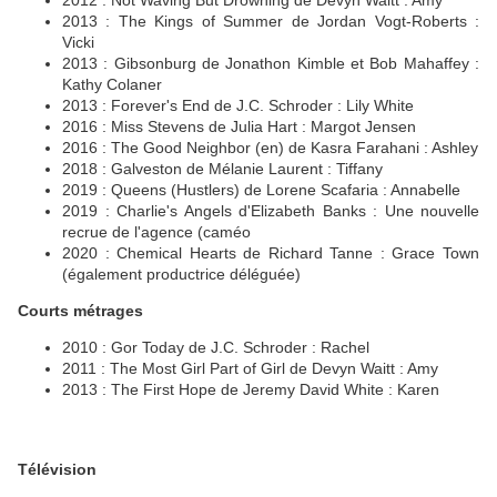
2012 : Not Waving But Drowning de Devyn Waitt : Amy
2013 : The Kings of Summer de Jordan Vogt-Roberts :
Vicki
2013 : Gibsonburg de Jonathon Kimble et Bob Mahaffey :
Kathy Colaner
2013 : Forever's End de J.C. Schroder : Lily White
2016 : Miss Stevens de Julia Hart : Margot Jensen
2016 : The Good Neighbor (en) de Kasra Farahani : Ashley
2018 : Galveston de Mélanie Laurent : Tiffany
2019 : Queens (Hustlers) de Lorene Scafaria : Annabelle
2019 : Charlie's Angels d'Elizabeth Banks : Une nouvelle
recrue de l'agence (caméo
2020 : Chemical Hearts de Richard Tanne : Grace Town
(également productrice déléguée)
Courts métrages
2010 : Gor Today de J.C. Schroder : Rachel
2011 : The Most Girl Part of Girl de Devyn Waitt : Amy
2013 : The First Hope de Jeremy David White : Karen
Télévision