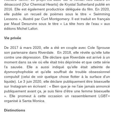
désaccord (Our Chemical Hearts) de Krystal Sutherland publié en
2016. Elle est également productrice déléguée du film. En 2020,
elle publie un recueil de poèmes sous le titre « Swimming
Lessons », illustré par Curt Montgomery. Il est traduit en français
par Maud Desurvire sous le titre « La tête hors de l’eau » aux
éditons Michel Lafon.
Vie privée
De 2017 à mars 2020, elle a été en couple avec Cole Sprouse
son partenaire dans Riverdale. En 2018, elle révèle qu'elle lutte
contre une dépression. Elle déclare que Riverdale est arrivé à un
moment dans sa vie où elle était très déprimée et que cette série
l'a sauvée. Elle a aussi indiqué qu'elle était atteinte de
dysmorphophobie et qu'elle souffrait de trouble obsessionnel
compulsif (celui de voir quelque chose flotter à la surface d'un
liquide). Le 3 juin 2020, elle déclare publiquement être bisexuelle
sur Instagram en écrivant : « Bien que je ne l’aie jamais annoncé
publiquement avant ça, je suis fière d’être une femme bisexuelle
». Elle promeut à cette occasion un rassemblement LGBT+
organisé à Santa Monica.
Distinctions