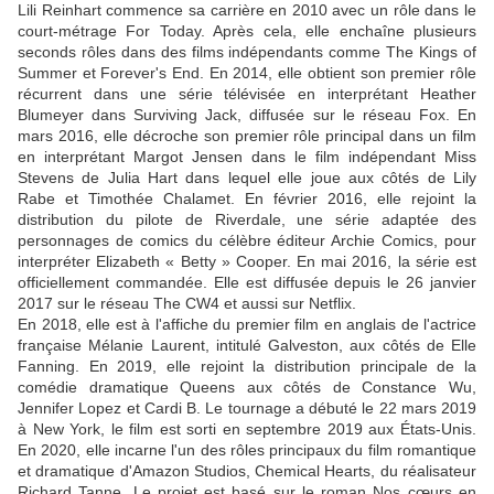
Lili Reinhart commence sa carrière en 2010 avec un rôle dans le
court-métrage For Today. Après cela, elle enchaîne plusieurs
seconds rôles dans des films indépendants comme The Kings of
Summer et Forever's End. En 2014, elle obtient son premier rôle
récurrent dans une série télévisée en interprétant Heather
Blumeyer dans Surviving Jack, diffusée sur le réseau Fox. En
mars 2016, elle décroche son premier rôle principal dans un film
en interprétant Margot Jensen dans le film indépendant Miss
Stevens de Julia Hart dans lequel elle joue aux côtés de Lily
Rabe et Timothée Chalamet. En février 2016, elle rejoint la
distribution du pilote de Riverdale, une série adaptée des
personnages de comics du célèbre éditeur Archie Comics, pour
interpréter Elizabeth « Betty » Cooper. En mai 2016, la série est
officiellement commandée. Elle est diffusée depuis le 26 janvier
2017 sur le réseau The CW4 et aussi sur Netflix.
En 2018, elle est à l'affiche du premier film en anglais de l'actrice
française Mélanie Laurent, intitulé Galveston, aux côtés de Elle
Fanning. En 2019, elle rejoint la distribution principale de la
comédie dramatique Queens aux côtés de Constance Wu,
Jennifer Lopez et Cardi B. Le tournage a débuté le 22 mars 2019
à New York, le film est sorti en septembre 2019 aux États-Unis.
En 2020, elle incarne l'un des rôles principaux du film romantique
et dramatique d'Amazon Studios, Chemical Hearts, du réalisateur
Richard Tanne. Le projet est basé sur le roman Nos cœurs en