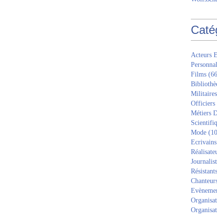
Caté
Acteurs E
Personnal
Films
(66
Bibliothè
Militaires
Officiers
Métiers D
Scientifi
Mode
(10
Ecrivains
Réalisate
Journalis
Résistant
Chanteur
Evèneme
Organisat
Organisat