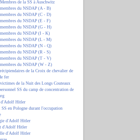
s Membres de la SS à Auschwitz
s membres du NSDAP (A - B)
s membres du NSDAP (C - D)
s membres du NSDAP (E - F)
s membres du NSDAP (G - H)
s membres du NSDAP (I - K)
s membres du NSDAP (L - M)
s membres du NSDAP (N - Q)
s membres du NSDAP (R - S)
s membres du NSDAP (T - V)
s membres du NSDAP (W - Z)
 récipiendaires de la Croix de chevalier de
de fer
 victimes de la Nuit des Longs Couteaux
personnel SS du camp de concentration de
urg
 d'Adolf Hitler
 SS en Pologne durant l'occupation
e
ie d'Adolf Hitler
 d'Adolf Hitler
lle d'Adolf Hitler
anze