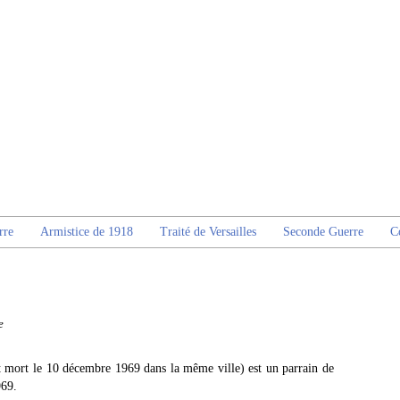
rre
Armistice de 1918
Traité de Versailles
Seconde Guerre
C
e
 mort le 10 décembre 1969 dans la même ville) est un parrain de
969.