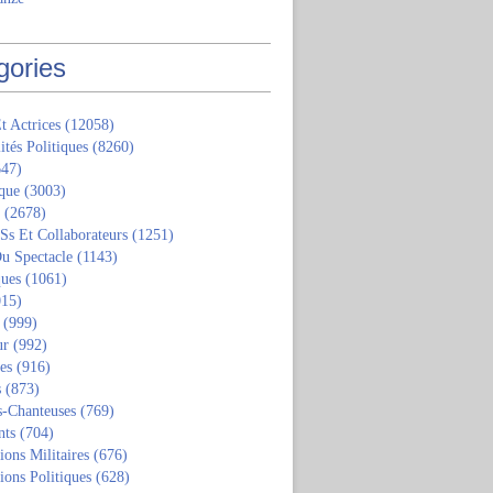
gories
t Actrices
(12058)
ités Politiques
(8260)
47)
que
(3003)
(2678)
 Ss Et Collaborateurs
(1251)
u Spectacle
(1143)
ques
(1061)
15)
(999)
ur
(992)
tes
(916)
s
(873)
s-Chanteuses
(769)
nts
(704)
ions Militaires
(676)
ions Politiques
(628)