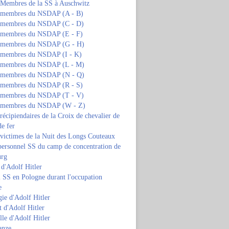
s Membres de la SS à Auschwitz
s membres du NSDAP (A - B)
s membres du NSDAP (C - D)
s membres du NSDAP (E - F)
s membres du NSDAP (G - H)
s membres du NSDAP (I - K)
s membres du NSDAP (L - M)
s membres du NSDAP (N - Q)
s membres du NSDAP (R - S)
s membres du NSDAP (T - V)
s membres du NSDAP (W - Z)
 récipiendaires de la Croix de chevalier de
de fer
 victimes de la Nuit des Longs Couteaux
personnel SS du camp de concentration de
urg
 d'Adolf Hitler
 SS en Pologne durant l'occupation
e
ie d'Adolf Hitler
 d'Adolf Hitler
lle d'Adolf Hitler
anze