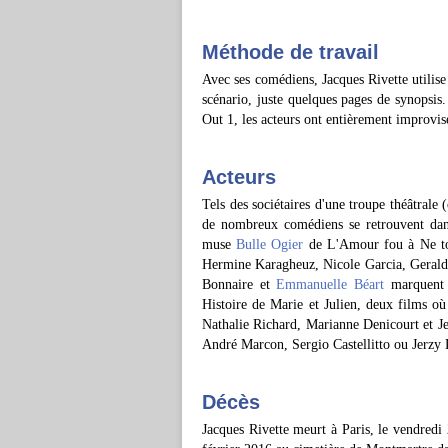
Méthode de travail
Avec ses comédiens, Jacques Rivette utilise
scénario, juste quelques pages de synopsis.
Out 1, les acteurs ont entièrement improvi
Acteurs
Tels des sociétaires d'une troupe théâtrale
de nombreux comédiens se retrouvent dans
muse
Bulle Ogier
de L'Amour fou à Ne to
Hermine Karagheuz, Nicole Garcia, Geraldin
Bonnaire et
Emmanuelle Béart
marquent n
Histoire de Marie et Julien, deux films o
Nathalie Richard, Marianne Denicourt et J
André Marcon, Sergio Castellitto ou Jerzy
Décès
Jacques Rivette meurt à Paris, le vendredi