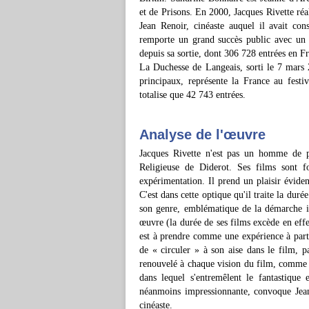
et de Prisons. En 2000, Jacques Rivette réa
Jean Renoir, cinéaste auquel il avait co
remporte un grand succès public avec un 
depuis sa sortie, dont 306 728 entrées en 
La Duchesse de Langeais, sorti le 7 mars 
principaux, représente la France au fest
totalise que 42 743 entrées.
Analyse de l'œuvre
Jacques Rivette n'est pas un homme de p
Religieuse de Diderot. Ses films sont f
expérimentation. Il prend un plaisir éviden
C'est dans cette optique qu'il traite la duré
son genre, emblématique de la démarche ic
œuvre (la durée de ses films excède en effe
est à prendre comme une expérience à part 
de « circuler » à son aise dans le film, p
renouvelé à chaque vision du film, comme s
dans lequel s'entremêlent le fantastique 
néanmoins impressionnante, convoque Jean
cinéaste.