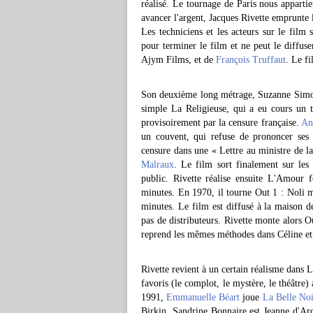
réalisé. Le tournage de Paris nous apparti
avancer l'argent, Jacques Rivette emprunte 
Les techniciens et les acteurs sur le film s
pour terminer le film et ne peut le diffus
Ajym Films, et de
François Truffaut
. Le f
Son deuxième long métrage, Suzanne Simonin
simple La Religieuse, qui a eu cours un t
provisoirement par la censure française.
An
un couvent, qui refuse de prononcer se
censure dans une « Lettre au ministre de la
Malraux
. Le film sort finalement sur les 
public. Rivette réalise ensuite L'Amour 
minutes. En 1970, il tourne Out 1 : Noli m
minutes. Le film est diffusé à la maison d
pas de distributeurs. Rivette monte alors 
reprend les mêmes méthodes dans Céline et 
Rivette revient à un certain réalisme dans
favoris (le complot, le mystère, le théâtr
1991,
Emmanuelle Béart
joue
La Belle Noi
Birkin. Sandrine Bonnaire est Jeanne d'Arc