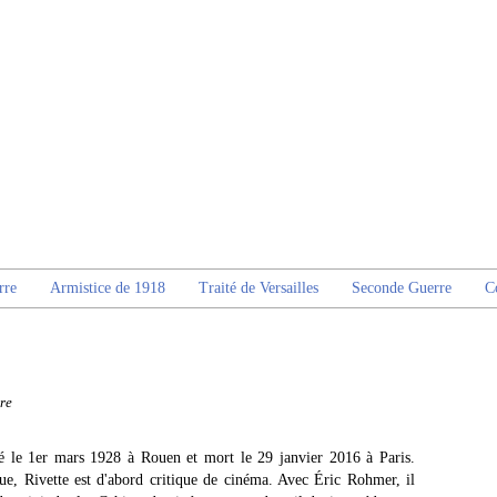
rre
Armistice de 1918
Traité de Versailles
Seconde Guerre
C
re
 né le 1er mars 1928 à Rouen et mort le 29 janvier 2016 à Paris.
, Rivette est d'abord critique de cinéma. Avec Éric Rohmer, il