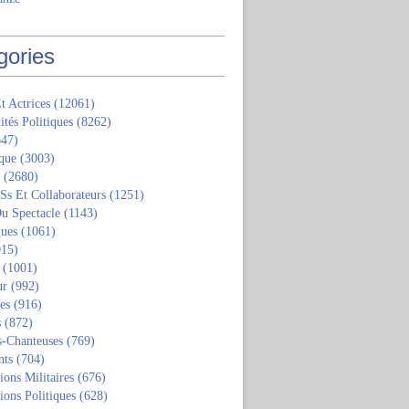
gories
t Actrices
(12061)
ités Politiques
(8262)
47)
que
(3003)
(2680)
 Ss Et Collaborateurs
(1251)
u Spectacle
(1143)
ques
(1061)
15)
(1001)
ur
(992)
tes
(916)
s
(872)
s-Chanteuses
(769)
nts
(704)
ions Militaires
(676)
ions Politiques
(628)