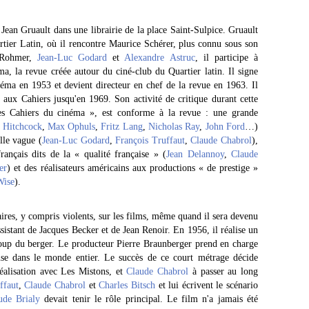
 Jean Gruault dans une librairie de la place Saint-Sulpice. Gruault
tier Latin, où il rencontre Maurice Schérer, plus connu sous son
 Rohmer,
Jean-Luc Godard
et
Alexandre Astruc
, il participe à
a, la revue créée autour du ciné-club du Quartier latin. Il signe
néma en 1953 et devient directeur en chef de la revue en 1963. Il
 aux Cahiers jusqu'en 1969. Son activité de critique durant cette
es Cahiers du cinéma », est conforme à la revue : une grande
 Hitchcock
,
Max Ophuls
,
Fritz Lang
,
Nicholas Ray
,
John Ford
…)
lle vague (
Jean-Luc Godard
,
François Truffaut
,
Claude Chabrol
),
rançais dits de la « qualité française » (
Jean Delannoy
,
Claude
er
) et des réalisateurs américains aux productions « de prestige »
Wise
).
ires, y compris violents, sur les films, même quand il sera devenu
assistant de Jacques Becker et de Jean Renoir. En 1956, il réalise un
oup du berger. Le producteur Pierre Braunberger prend en charge
fuse dans le monde entier. Le succès de ce court métrage décide
réalisation avec Les Mistons, et
Claude Chabrol
à passer au long
ffaut
,
Claude Chabrol
et
Charles Bitsch
et lui écrivent le scénario
ude Brialy
devait tenir le rôle principal. Le film n'a jamais été