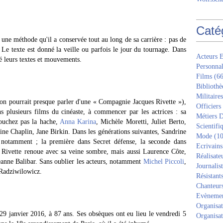
Caté
 une méthode qu'il a conservée tout au long de sa carrière : pas de
 Le texte est donné la veille ou parfois le jour du tournage. Dans
Acteurs E
sé leurs textes et mouvements.
Personnal
Films
(66
Bibliothè
Militaires
 (on pourrait presque parler d'une « Compagnie Jacques Rivette »),
Officiers
 plusieurs films du cinéaste, à commencer par les actrices : sa
Métiers D
uchez pas la hache,
Anna Karina
, Michèle Moretti, Juliet Berto,
Scientifi
e Chaplin, Jane Birkin. Dans les générations suivantes, Sandrine
Mode
(10
otamment ; la première dans Secret défense, la seconde dans
Ecrivains
ù Rivette renoue avec sa veine sombre, mais aussi Laurence Côte,
Réalisate
eanne Balibar. Sans oublier les acteurs, notamment
Michel Piccoli
,
Journalis
 Radziwilowicz.
Résistant
Chanteur
Evèneme
Organisat
 29 janvier 2016, à 87 ans. Ses obsèques ont eu lieu le vendredi 5
Organisat