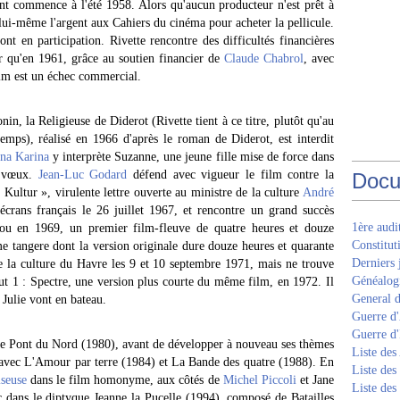
ent commence à l'été 1958. Alors qu'aucun producteur n'est prêt à
lui-même l'argent aux Cahiers du cinéma pour acheter la pellicule.
ont en participation. Rivette rencontre des difficultés financières
er qu'en 1961, grâce au soutien financier de
Claude Chabrol
, avec
ilm est un échec commercial.
, la Religieuse de Diderot (Rivette tient à ce titre, plutôt qu'au
emps), réalisé en 1966 d'après le roman de Diderot, est interdit
na Karina
y interprète Suzanne, une jeune fille mise de force dans
s vœux.
Jean-Luc Godard
défend avec vigueur le film contre la
Docu
 Kultur », virulente lettre ouverte au ministre de la culture
André
écrans français le 26 juillet 1967, et rencontre un grand succès
1ère aud
fou en 1969, un premier film-fleuve de quatre heures et douze
Constitut
e tangere dont la version originale dure douze heures et quarante
Derniers 
e la culture du Havre les 9 et 10 septembre 1971, mais ne trouve
Généalogi
Out 1 : Spectre, une version plus courte du même film, en 1972. Il
General d
Julie vont en bateau.
Guerre d'
Guerre d
 Le Pont du Nord (1980), avant de développer à nouveau ses thèmes
Liste des
e) avec L'Amour par terre (1984) et La Bande des quatre (1988). En
Liste des
seuse
dans le film homonyme, aux côtés de
Michel Piccoli
et Jane
Liste des
 dans le diptyque Jeanne la Pucelle (1994), composé de Batailles