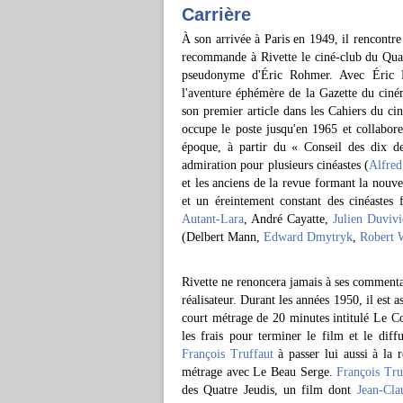
Carrière
À son arrivée à Paris en 1949, il rencontre
recommande à Rivette le ciné-club du Quar
pseudonyme d'Éric Rohmer. Avec Éric
l'aventure éphémère de la Gazette du ciném
son premier article dans les Cahiers du ci
occupe le poste jusqu'en 1965 et collabore
époque, à partir du « Conseil des dix d
admiration pour plusieurs cinéastes (
Alfred
et les anciens de la revue formant la nouve
et un éreintement constant des cinéastes f
Autant-Lara
, André Cayatte,
Julien Duvivi
(Delbert Mann,
Edward Dmytryk
,
Robert 
Rivette ne renoncera jamais à ses commenta
réalisateur. Durant les années 1950, il est 
court métrage de 20 minutes intitulé Le C
les frais pour terminer le film et le dif
François Truffaut
à passer lui aussi à la 
métrage avec Le Beau Serge.
François Tru
des Quatre Jeudis, un film dont
Jean-Cla