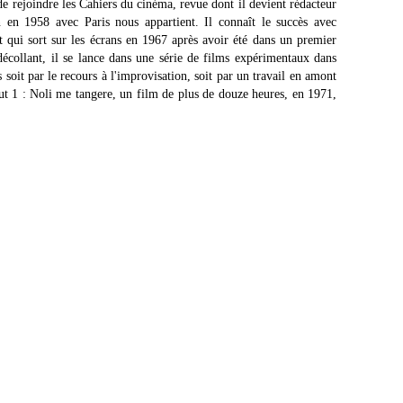
e rejoindre les Cahiers du cinéma, revue dont il devient rédacteur
n en 1958 avec Paris nous appartient. Il connaît le succès avec
 qui sort sur les écrans en 1967 après avoir été dans un premier
 décollant, il se lance dans une série de films expérimentaux dans
s soit par le recours à l'improvisation, soit par un travail en amont
 Out 1 : Noli me tangere, un film de plus de douze heures, en 1971,
.