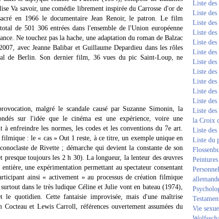
Liste de
lise Va savoir, une comédie librement inspirée du Carrosse d'or de
Liste de
nsacré en 1966 le documentaire Jean Renoir, le patron. Le film
Liste de
total de 501 306 entrées dans l'ensemble de l'Union européenne
Liste de
France. Ne touchez pas la hache, une adaptation du roman de Balzac
Liste de
2007, avec Jeanne Balibar et Guillaume Depardieu dans les rôles
Liste de
ival de Berlin. Son dernier film, 36 vues du pic Saint-Loup, ne
Liste de
Liste de
Liste de
Liste de
Liste de
rovocation, malgré le scandale causé par Suzanne Simonin, la
Liste des
ondés sur l'idée que le cinéma est une expérience, voire une
la Croix 
t à enfreindre les normes, les codes et les conventions du 7e art.
Liste des
e filmique : le « cas » Out 1 reste, à ce titre, un exemple unique en
Liste du 
onoclaste de Rivette ; démarche qui devient la constante de son
Flossenb
t presque toujours les 2 h 30). La longueur, la lenteur des œuvres
Peintures
entière, une expérimentation permettant au spectateur consentant
Personnel
articipant ainsi « activement » au processus de création filmique
allemand
urtout dans le très ludique Céline et Julie vont en bateau (1974),
Psycholog
et le quotidien. Cette fantaisie improvisée, mais d'une maîtrise
Testament
 Cocteau et Lewis Carroll, références ouvertement assumées du
Vie sexue
Wolfssch