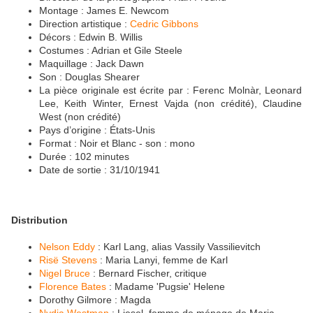
Montage : James E. Newcom
Direction artistique :
Cedric Gibbons
Décors : Edwin B. Willis
Costumes : Adrian et Gile Steele
Maquillage : Jack Dawn
Son : Douglas Shearer
La pièce originale est écrite par : Ferenc Molnàr, Leonard
Lee, Keith Winter, Ernest Vajda (non crédité), Claudine
West (non crédité)
Pays d’origine : États-Unis
Format : Noir et Blanc - son : mono
Durée : 102 minutes
Date de sortie : 31/10/1941
Distribution
Nelson Eddy
: Karl Lang, alias Vassily Vassilievitch
Risë Stevens
: Maria Lanyi, femme de Karl
Nigel Bruce
: Bernard Fischer, critique
Florence Bates
: Madame 'Pugsie' Helene
Dorothy Gilmore : Magda
Nydia Westman
: Liesel, femme de ménage de Maria