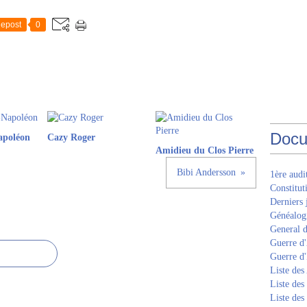
epost
0
Docu
apoléon
Cazy Roger
Amidieu du Clos Pierre
Bibi Andersson
1ère aud
Constitut
Derniers 
Généalogi
General d
Guerre d'
Guerre d
Liste des
Liste des
Liste des