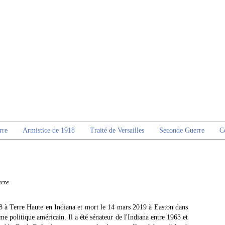
rre
Armistice de 1918
Traité de Versailles
Seconde Guerre
C
rre
8 à Terre Haute en Indiana et mort le 14 mars 2019 à Easton dans
 politique américain. Il a été sénateur de l'Indiana entre 1963 et