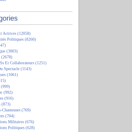
gories
t Actrices
(12058)
ités Politiques
(8260)
47)
que
(3003)
(2678)
 Ss Et Collaborateurs
(1251)
u Spectacle
(1143)
ques
(1061)
15)
(999)
ur
(992)
tes
(916)
s
(873)
s-Chanteuses
(769)
nts
(704)
ions Militaires
(676)
ions Politiques
(628)