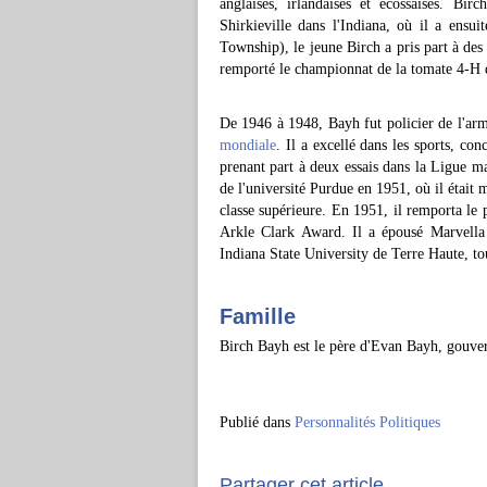
anglaises, irlandaises et écossaises. Bi
Shirkieville dans l'Indiana, où il a ensu
Township), le jeune Birch a pris part à des 
remporté le championnat de la tomate 4-H d
De 1946 à 1948, Bayh fut policier de l'ar
mondiale
. Il a excellé dans les sports, co
prenant part à deux essais dans la Ligue ma
de l'université Purdue en 1951, où il était
classe supérieure. En 1951, il remporta le
Arkle Clark Award. Il a épousé Marvella
Indiana State University de Terre Haute, tou
Famille
Birch Bayh est le père d'Evan Bayh, gouver
Publié dans
Personnalités Politiques
Partager cet article