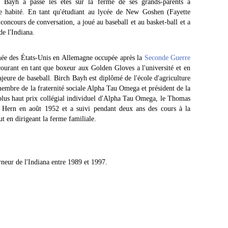
rch Bayh a passé les étés sur la ferme de ses grands-parents à
ite habité. En tant qu'étudiant au lycée de New Goshen (Fayette
concours de conversation, a joué au baseball et au basket-ball et a
e l'Indiana.
mée des États-Unis en Allemagne occupée après la
Seconde Guerre
ncourant en tant que boxeur aux Golden Gloves a l'université et en
jeure de baseball. Birch Bayh est diplômé de l'école d'agriculture
 membre de la fraternité sociale Alpha Tau Omega et président de la
 plus haut prix collégial individuel d'Alpha Tau Omega, le Thomas
 Hern en août 1952 et a suivi pendant deux ans des cours à la
t en dirigeant la ferme familiale.
neur de l'Indiana entre 1989 et 1997.