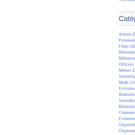
Caté
Acteurs E
Personnal
Films
(66
Bibliothè
Militaires
Officiers
Métiers D
Scientifi
Mode
(10
Ecrivains
Réalisate
Journalis
Résistant
Chanteur
Evèneme
Organisat
Organisat