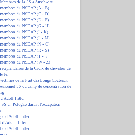
s Membres de la SS à Auschwitz
s membres du NSDAP (A - B)
s membres du NSDAP (C - D)
s membres du NSDAP (E - F)
s membres du NSDAP (G - H)
s membres du NSDAP (I - K)
s membres du NSDAP (L - M)
s membres du NSDAP (N - Q)
s membres du NSDAP (R - S)
s membres du NSDAP (T - V)
s membres du NSDAP (W - Z)
 récipiendaires de la Croix de chevalier de
de fer
 victimes de la Nuit des Longs Couteaux
personnel SS du camp de concentration de
urg
 d'Adolf Hitler
 SS en Pologne durant l'occupation
e
ie d'Adolf Hitler
 d'Adolf Hitler
lle d'Adolf Hitler
anze