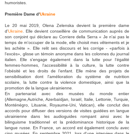
humoristes.
Première Dame d'
Ukraine
Le 20 mai 2019, Olena Zelenska devient la première dame
d'
Ukraine
. Elle devient conseillère de communication auprés de
son conjoint qui déclare au Corriere della Serra « Je n'ai pas le
temps de m'occuper de la mode, elle choisit mes vêtements et je
les achète ». Elle relit ses discours et les corrige - «parfois à
l'excès», glisse un témoin anonyme dans les colonnes du journal
italien. Elle s'engage également dans la lutte pour l’égalité
femmes-hommes, l'accessibilité à la culture, la lutte contre
l’obésité et les droits de l’enfant. Elle mène des projets de
sensibilisation dont l'amélioration du système de nutrition
scolaire, la lutte contre la violence domestique, ainsi que la
promotion de la langue ukrainienne.
En partenariat avec des musées du monde entier
(Allemagne,Autriche, Azerbaïdjan, Israël, Italie, Lettonie, Turquie,
Monténégro, Lituanie, Royaume-Uni, Vatican), elle conclut des
accords pour diffuser des versions de visites guidées en langue
ukrainienne dans les audioguides rompant ainsi avec le
bilinguisme traditionnel et la prédominance historique de la
langue russe. En France, un accord est également conclu avec
cinq musées. En septembre 2021, lors d'une interview dans le