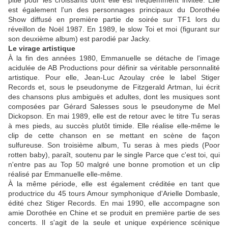
est également l'un des personnages principaux du Dorothée
Show diffusé en première partie de soirée sur TF1 lors du
réveillon de Noël 1987. En 1989, le slow Toi et moi (figurant sur
son deuxième album) est parodié par Jacky.
Le virage artistique
À la fin des années 1980, Emmanuelle se détache de l'image
acidulée de AB Productions pour définir sa véritable personnalité
artistique. Pour elle, Jean-Luc Azoulay crée le label Stiger
Records et, sous le pseudonyme de Fitzgerald Artman, lui écrit
des chansons plus ambiguës et adultes, dont les musiques sont
composées par Gérard Salesses sous le pseudonyme de Mel
Dickopson. En mai 1989, elle est de retour avec le titre Tu seras
à mes pieds, au succès plutôt timide. Elle réalise elle-même le
clip de cette chanson en se mettant en scène de façon
sulfureuse. Son troisième album, Tu seras à mes pieds (Poor
rotten baby), paraît, soutenu par le single Parce que c'est toi, qui
n'entre pas au Top 50 malgré une bonne promotion et un clip
réalisé par Emmanuelle elle-même.
À la même période, elle est également créditée en tant que
productrice du 45 tours Amour symphonique d'Arielle Dombasle,
édité chez Stiger Records. En mai 1990, elle accompagne son
amie Dorothée en Chine et se produit en première partie de ses
concerts. Il s'agit de la seule et unique expérience scénique