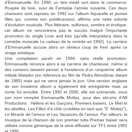
d'Emmanuelle. En 1990, un titre inédit sort dans le commerce,
Poupée de bois, suivi de Fantaisie l'année suivante. Ces deux
chansons sont reprises en 1992 sur l'album Aquarelle et jeunes
filles qui, comme son prédécesseur, affirme une nette volonté
d'évolution musicale. Plus littéraire, sulfureux, sombre et érotique,
cet album ne rencontrera pas le succès malgré l'importante
promotion du single Love and kiss (qu'elle interprètera dans la
comédie musicale Le cadeau de la rentrée en 1992). La carrière
d'Emmanuelle accuse alors un sérieux coup de frein après ce
virage artistique.
Une compilation paraît en 1994, sans réelle promotion.
Emmanuelle renonce alors à sa carrière de chanteuse, même si
des rumeurs laissent penser à l'existence d'un cinquième album
intitulé Matador (en référence au film de Pedro Almodóvar datant
de 1985) mais qui ne verra jamais le jour. Une version anglaise
de son troisième album a également été enregistrée mais sa
sortie fut annulée. Entre 1992 et 2005, elle est scénariste, sous
son nom complet Emmanuelle Mottaz, pour des sitcoms d'AB
Productions : Hélène et les Garçons, Premiers baisers, Le Miel et
les abeilles, Les Filles d'à côté (créditée en tant que "E. Mottaz"),
Le Miracle de l'amour et Les Vacances de l'amour. Par ailleurs, la
musique de la chanson de son premier tube Premier baiser sera
utilisée comme générique de la série diffusée sur TF1 entre 1991
et 1995.