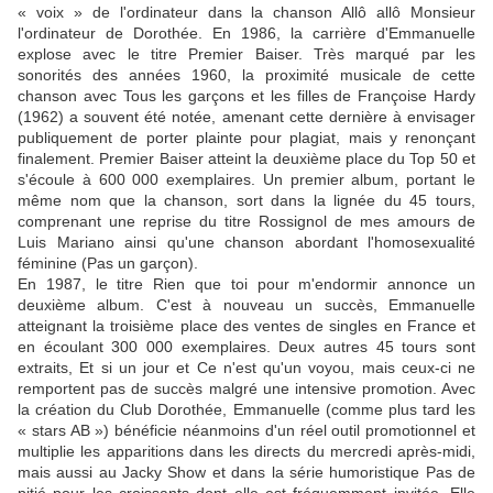
« voix » de l'ordinateur dans la chanson Allô allô Monsieur
l'ordinateur de Dorothée. En 1986, la carrière d'Emmanuelle
explose avec le titre Premier Baiser. Très marqué par les
sonorités des années 1960, la proximité musicale de cette
chanson avec Tous les garçons et les filles de Françoise Hardy
(1962) a souvent été notée, amenant cette dernière à envisager
publiquement de porter plainte pour plagiat, mais y renonçant
finalement. Premier Baiser atteint la deuxième place du Top 50 et
s'écoule à 600 000 exemplaires. Un premier album, portant le
même nom que la chanson, sort dans la lignée du 45 tours,
comprenant une reprise du titre Rossignol de mes amours de
Luis Mariano ainsi qu'une chanson abordant l'homosexualité
féminine (Pas un garçon).
En 1987, le titre Rien que toi pour m'endormir annonce un
deuxième album. C'est à nouveau un succès, Emmanuelle
atteignant la troisième place des ventes de singles en France et
en écoulant 300 000 exemplaires. Deux autres 45 tours sont
extraits, Et si un jour et Ce n'est qu'un voyou, mais ceux-ci ne
remportent pas de succès malgré une intensive promotion. Avec
la création du Club Dorothée, Emmanuelle (comme plus tard les
« stars AB ») bénéficie néanmoins d'un réel outil promotionnel et
multiplie les apparitions dans les directs du mercredi après-midi,
mais aussi au Jacky Show et dans la série humoristique Pas de
pitié pour les croissants dont elle est fréquemment invitée. Elle